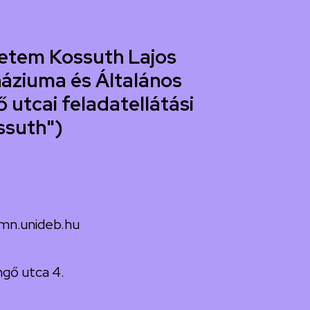
etem Kossuth Lajos
áziuma és Általános
 utcai feladatellátási
ssuth")
mn.unideb.hu
gő utca 4.