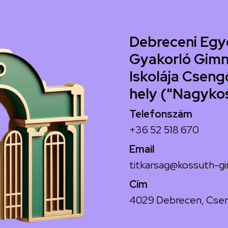
Debreceni Egy
Gyakorló Gimn
Iskolája Csengő
hely ("Nagyko
Telefonszám
+36 52 518 670
Email
titkarsag@kossuth-gi
Cím
4029 Debrecen, Csen