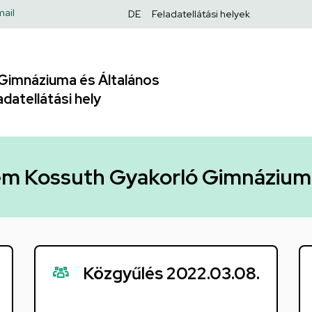
Felső
ail
DE
Feladatellátási helyek
navigáció
Gimnáziuma és Általános
adatellátási hely
m Kossuth Gyakorló Gimnázium
Közgyűlés 2022.03.08.