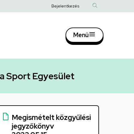
Anonim
Bejelentkezés
Felhasználói
fiók
Menü
menüje
Fő
navigác
a Sport Egyesület
Megismételt közgyűlési
jegyzőkönyv