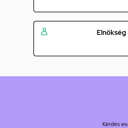
Gyakorló
Gimnáziuma
és
Elnökség
Általános
Iskolája
Csengő
utcai
feladatellátási
hely
Kérdés es