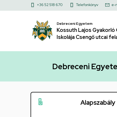
Debreceni
Ugrás
Felső
+36 52 518 670
Telefonkönyv
e-m
a
Egyetem
kapcsolat
tartalomra
menü
Debreceni Egyetem
Kossuth
Kossuth Lajos Gyakorló 
Gyakorló
Iskolája Csengő utcai fel
Gimnáziuma
Sport
Debreceni Egyete
Egyesület
|
Kossuth
Alapszabály
Lajos