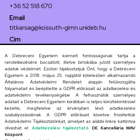
+36 52 518 670
Email
titkarsag@kossuth-gimn.unideb.hu
Cím
4029 Debrecen, Csengő utca 4.
A Debreceni Egyetem kiemelt fontosságúnak tartja a
rendelkezésére bocsátott, illetve birtokába jutott személyes
adatok védelmét. Ezúton tájékoztatjuk Önt, hogy a Debreceni
Egyetem a 2018. május 25. napjától kötelezően alkalmazandó
Szervezeti telefonkönyv
Általános Adatvédelmi Rendelet alapján felülvizsgálta
folyamatait és beépítette a GDPR előírásait az adatkezelési és
adatvédelmi tevékenységébe. A felhasználók személyes
adatait a Debreceni Egyetem korábban is teljes körültekintéssel
UD telefonkönyv
kezelte, megfelelve az érvényben lévő adatkezelési
szabályozásoknak. A GDPR előírásait követve frissítettük
Adatvédelmi Tájékoztatónkat, amelyet az alábbi linkre kattintva
olvashat el:
Adatkezelési tájékoztató.
DE Kancellária WAV
Titkárság
Központ