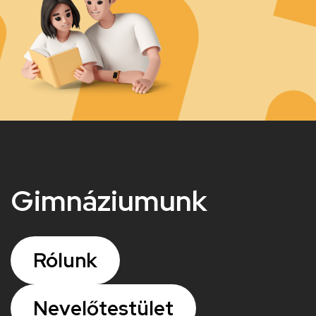
Gimnáziumunk
Rólunk
Nevelőtestület