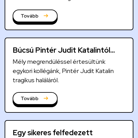
felületen is adatok beküldésére kérjük a
szülőket. Részletek a cikkben.
Tovább
Búcsú Pintér Judit Katalintól…
Mély megrendüléssel értesültünk
egykori kollégánk, Pintér Judit Katalin
tragikus haláláról.
Tovább
Egy sikeres felfedezett