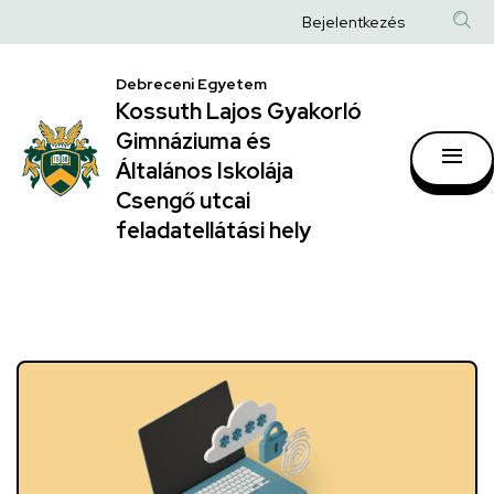
Kossuth
Anonim
Bejelentkezés
Lajos
Felhasználói
Gyakorló
Debreceni Egyetem
fiók
Kossuth Lajos Gyakorló
Gimnáziuma
menüje
Gimnáziuma és
és
Általános Iskolája
Általános
Csengő utcai
feladatellátási hely
Iskolája
Csengő
utcai
feladatellátási
hely