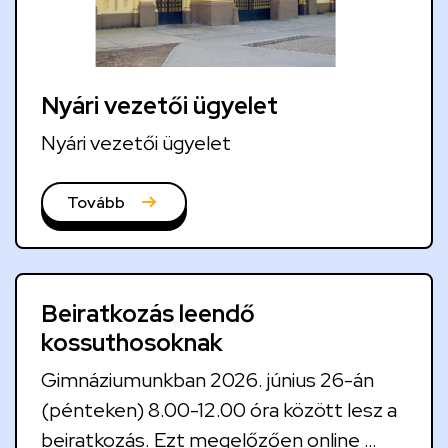
u
a
l
i
Nyári vezetői ügyelet
t
Nyári vezetői ügyelet
á
s
Tovább
o
k
Beiratkozás leendő
kossuthosoknak
Gimnáziumunkban 2026. június 26-án
(pénteken) 8.00-12.00 óra között lesz a
beiratkozás. Ezt megelőzően online