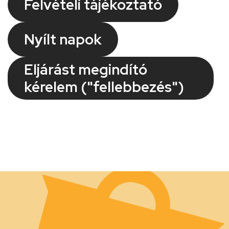
Felvételi tájékoztató
Nyílt napok
Eljárást megindító
kérelem ("fellebbezés")
Kép