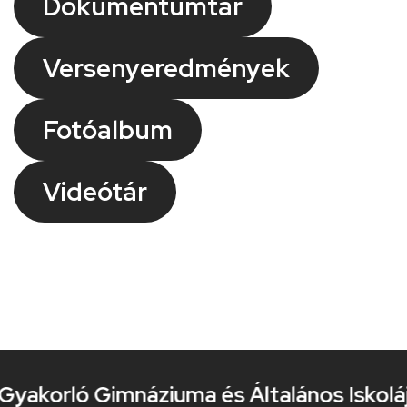
Dokumentumtár
Versenyeredmények
Fotóalbum
Videótár
yakorló Gimnáziuma és Általános Iskolája 