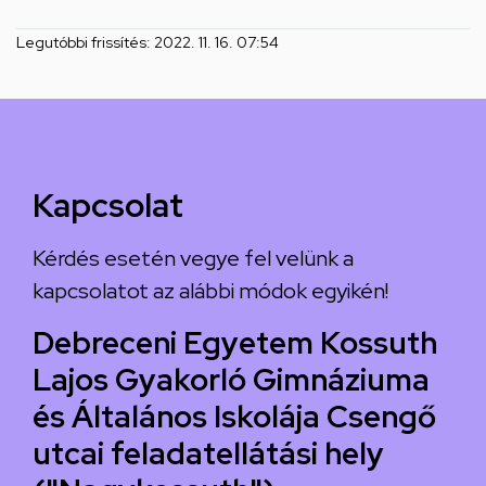
Legutóbbi frissítés:
2022. 11. 16. 07:54
Kapcsolat
Kérdés esetén vegye fel velünk a
kapcsolatot az alábbi módok egyikén!
Debreceni Egyetem Kossuth
Lajos Gyakorló Gimnáziuma
és Általános Iskolája Csengő
utcai feladatellátási hely