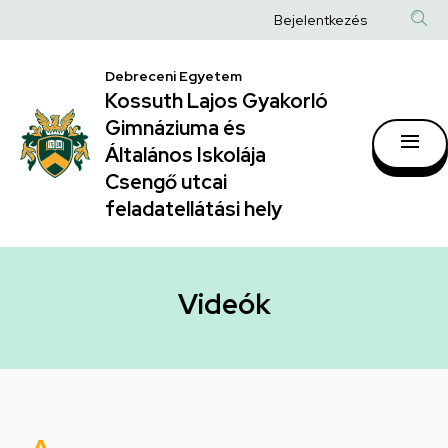
Videók
Ugrás
Anonim
Bejelentkezés
a
|
Felhasználói
tartalomra
Kossuth
Debreceni Egyetem
fiók
Kossuth Lajos Gyakorló
Lajos
menüje
Gimnáziuma és
Gyakorló
Általános Iskolája
Gimnáziuma
Csengő utcai
feladatellátási hely
és
Általános
Iskolája
Videók
Csengő
utcai
feladatellátási
hely