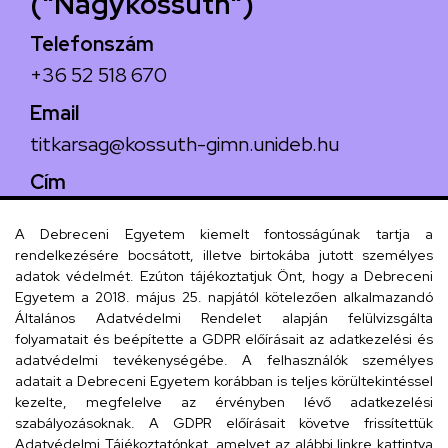
("Nagykossuth")
Telefonszám
+36 52 518 670
Email
titkarsag@kossuth-gimn.unideb.hu
Cím
4029 Debrecen, Csengő utca 4.
A Debreceni Egyetem kiemelt fontosságúnak tartja a
rendelkezésére bocsátott, illetve birtokába jutott személyes
adatok védelmét. Ezúton tájékoztatjuk Önt, hogy a Debreceni
Egyetem a 2018. május 25. napjától kötelezően alkalmazandó
Szervezeti telefonkönyv
Általános Adatvédelmi Rendelet alapján felülvizsgálta
folyamatait és beépítette a GDPR előírásait az adatkezelési és
adatvédelmi tevékenységébe. A felhasználók személyes
adatait a Debreceni Egyetem korábban is teljes körültekintéssel
UD telefonkönyv
kezelte, megfelelve az érvényben lévő adatkezelési
szabályozásoknak. A GDPR előírásait követve frissítettük
Adatvédelmi Tájékoztatónkat, amelyet az alábbi linkre kattintva