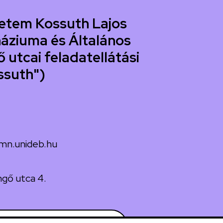
etem Kossuth Lajos
áziuma és Általános
 utcai feladatellátási
ssuth")
mn.unideb.hu
gő utca 4.