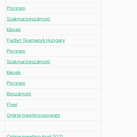
Program
Szakmai beszámoló
Képek
Padlet Teamwork Hungary
Program
Szakmai beszámoló
Képek
Program
Beszámoló
Flyer
Online meeting program
Online meeting April 2021