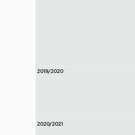
és
Általános
Iskolája
Csengő
utcai
feladatellátási
2019/2020
hely
2020/2021