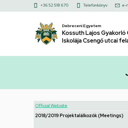
Join
Ugrás
Felső
+36 52 518 670
Telefonkönyv
e-m
a
the
kapcsolat
tartalomra
menü
Debreceni Egyetem
European
Kossuth Lajos Gyakorló 
Table
Iskolája Csengő utcai fel
(KA2SE)
|
Kossuth
Lajos
Gyakorló
Official Website
Gimnáziuma
2018/2019 Projektalálkozók (Meetings)