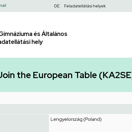
Felső
ail
DE
Feladatellátási helyek
navigáció
Gimnáziuma és Általános
adatellátási hely
Join the European Table (KA2SE
Lengyelország (Poland)