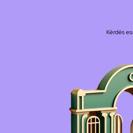
Kérdés es
Kép