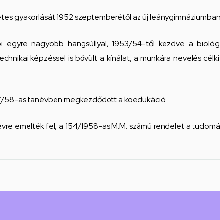
es gyakorlását 1952 szeptemberétől az új leánygimnáziumban
egyre nagyobb hangsúllyal, 1953/54-től kezdve a biológia,
technikai képzéssel is bővült a kínálat, a munkára nevelés c
1957/58-as tanévben megkezdődött a koedukáció.
vre emelték fel, a 154/1958-as M.M. számú rendelet a tudomá