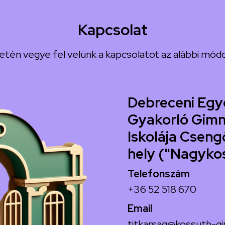
Kapcsolat
etén vegye fel velünk a kapcsolatot az alábbi módo
Debreceni Egy
Gyakorló Gimn
Iskolája Csengő
hely ("Nagyko
Telefonszám
+36 52 518 670
Email
titkarsag@kossuth-gi