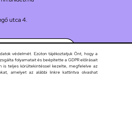
gő utca 4.
 telefonkönyv
adatok védelmét. Ezúton tájékoztatjuk Önt, hogy a
sgálta folyamatait és beépítette a GDPR előírásait
s teljes körültekintéssel kezelte, megfelelve az
efonkönyv
at, amelyet az alábbi linkre kattintva olvashat
kárság