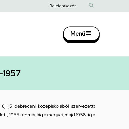
Anonim
Bejelentkezés
Felhasználói
fiók
Menü
menüje
Fő
navigác
2-1957
új (5 debreceni középiskolából szervezett)
 lett, 1955 februárjáig a megyei, majd 1958-ig a