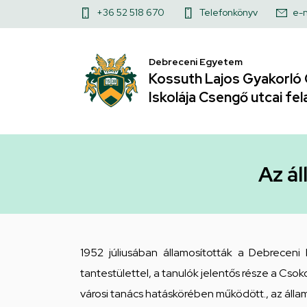
Az
Ugrás
Felső
+36 52 518 670
Telefonkönyv
e-m
a
államosított
kapcsolat
tartalomra
menü
Debreceni Egyetem
iskola
Kossuth Lajos Gyakorló 
első
Iskolája Csengő utcai fel
5
éve,
Az ál
1952-
1957
|
1952 júliusában államosították a Debrecen
tantestülettel, a tanulók jelentős része a Csok
Kossuth
városi tanács hatáskörében működött., az álla