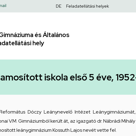
Felső
ail
DE
Feladatellátási helyek
navigáció
Gimnáziuma és Általános
adatellátási hely
lamosított iskola első 5 éve, 195
i Református Dóczy Leánynevelő Intézet Leánygimnáziumát, 
onai V.M. Gimnáziumból került át, az igazgató dr. Nábrádi Mihály
mosított leánygimnázium Kossuth Lajos nevét vette fel.