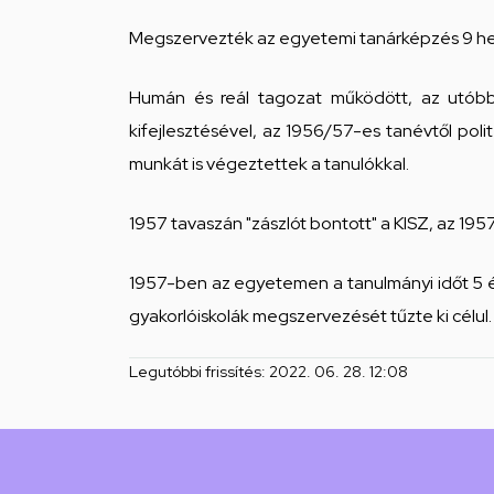
Lajos
Megszervezték az egyetemi tanárképzés 9 het
Gyakorló
Gimnáziuma
Humán és reál tagozat működött, az utóbbi 
kifejlesztésével, az 1956/57-es tanévtől poli
és
munkát is végeztettek a tanulókkal.
Általános
1957 tavaszán "zászlót bontott" a KISZ, az 
Iskolája
1957-ben az egyetemen a tanulmányi időt 5 é
Csengő
gyakorlóiskolák megszervezését tűzte ki célul.
utcai
Legutóbbi frissítés:
2022. 06. 28. 12:08
feladatellátási
hely