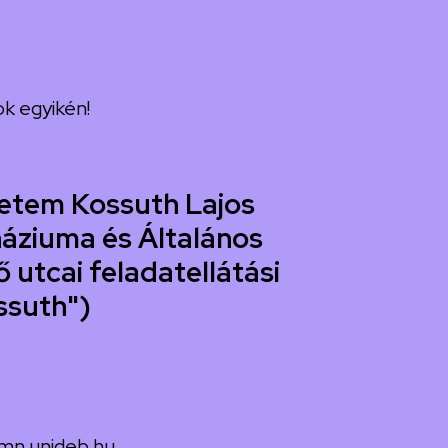
k egyikén!
etem Kossuth Lajos
áziuma és Általános
 utcai feladatellátási
ssuth")
mn.unideb.hu