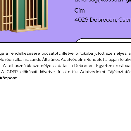
Cím
4029 Debrecen, Csen
Szervezeti
 a rendelkezésére bocsátott, illetve birtokába jutott személyes 
lezően alkalmazandó Általános Adatvédelmi Rendelet alapján felülviz
A felhasználók személyes adatait a Debreceni Egyetem korábban i
UD tel
A GDPR előírásait követve frissítettük Adatvédelmi Tájékoztatónk
 Központ
Tit