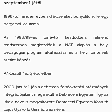
szeptember 1-jétől.
1998-tól minden évben diákcseréket bonyolítunk le egy
bergamoi líceummal.
Az 1998/99-es tanévtől kezdődően, felmenő
rendszerben megkezdődik a NAT alapján a helyi
pedagógiai program alkalmazása és a helyi tantervek
szerinti képzés.
A "Kossuth" az új épületben
2000. január 1-jén a debreceni felsőoktatási intézmények
integrációjaként megalakult a Debreceni Egyetem. Így az
iskola neve is megváltozott: Debreceni Egyetem Kossuth
Lajos Gyakorló Gimnáziuma névre.