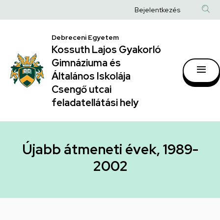
Újabb
Ugrás
Anonim
Bejelentkezés
a
átmeneti
Felhasználói
tartalomra
évek,
Debreceni Egyetem
fiók
Kossuth Lajos Gyakorló
1989-
menüje
Gimnáziuma és
2002
Általános Iskolája
|
Csengő utcai
feladatellátási hely
Kossuth
Lajos
Gyakorló
Újabb átmeneti évek, 1989-
Gimnáziuma
2002
és
Általános
Iskolája