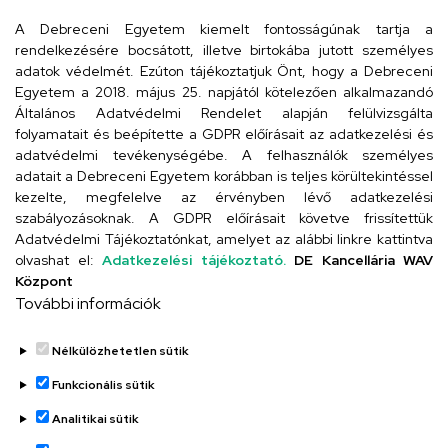
4029 Debrecen, Csengő utca 4.
A Debreceni Egyetem kiemelt fontosságúnak tartja a
rendelkezésére bocsátott, illetve birtokába jutott személyes
adatok védelmét. Ezúton tájékoztatjuk Önt, hogy a Debreceni
Egyetem a 2018. május 25. napjától kötelezően alkalmazandó
Szervezeti telefonkönyv
Általános Adatvédelmi Rendelet alapján felülvizsgálta
folyamatait és beépítette a GDPR előírásait az adatkezelési és
adatvédelmi tevékenységébe. A felhasználók személyes
adatait a Debreceni Egyetem korábban is teljes körültekintéssel
UD telefonkönyv
kezelte, megfelelve az érvényben lévő adatkezelési
szabályozásoknak. A GDPR előírásait követve frissítettük
Adatvédelmi Tájékoztatónkat, amelyet az alábbi linkre kattintva
olvashat el:
Adatkezelési tájékoztató.
DE Kancellária WAV
Titkárság
Központ
További információk
Nélkülözhetetlen sütik
Funkcionális sütik
Analitikai sütik