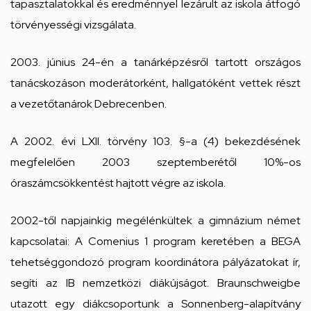
tapasztalatokkal és eredménnyel lezárult az iskola átfogó
törvényességi vizsgálata.
2003. június 24-én a tanárképzésről tartott országos
tanácskozáson moderátorként, hallgatóként vettek részt
a vezetőtanárok Debrecenben.
A 2002. évi LXII. törvény 103. §-a (4) bekezdésének
megfelelően 2003 szeptemberétől 10%-os
óraszámcsökkentést hajtott végre az iskola.
2002-től napjainkig megélénkültek a gimnázium német
kapcsolatai: A Comenius 1 program keretében a BEGA
tehetséggondozó program koordinátora pályázatokat ír,
segíti az IB nemzetközi diákújságot. Braunschweigbe
utazott egy diákcsoportunk a Sonnenberg-alapítvány