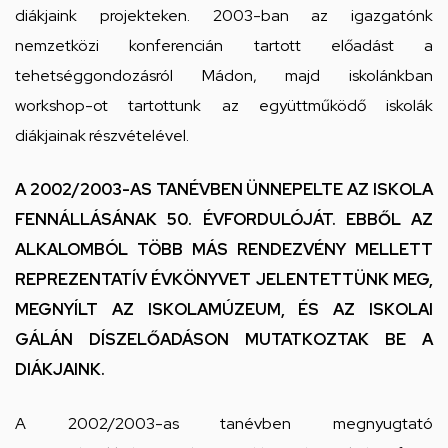
diákjaink projekteken. 2003-ban az igazgatónk
nemzetközi konferencián tartott előadást a
tehetséggondozásról Mádon, majd iskolánkban
workshop-ot tartottunk az együttműködő iskolák
diákjainak részvételével.
A 2002/2003-AS TANÉVBEN ÜNNEPELTE AZ ISKOLA
FENNÁLLÁSÁNAK 50. ÉVFORDULÓJÁT. EBBŐL AZ
ALKALOMBÓL TÖBB MÁS RENDEZVÉNY MELLETT
REPREZENTATÍV ÉVKÖNYVET JELENTETTÜNK MEG,
MEGNYÍLT AZ ISKOLAMÚZEUM, ÉS AZ ISKOLAI
GÁLÁN DÍSZELŐADÁSON MUTATKOZTAK BE A
DIÁKJAINK.
A 2002/2003-as tanévben megnyugtató