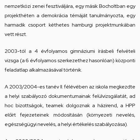
nemzetközi zenei fesztiváljára, egy másik Bocholtban egy
projekthéten a demokrácia témáját tanulmányozta, egy
harmadik csoport kéthetes hamburgi projektmunkában
vett részt.
2003-tól a 4 évfolyamos gimnáziumi írásbeli felvételi
vizsga (a 6 évfolyamos szerkezethez hasonlóan) központi
feladatlap alkalmazásával történik.
A 2003/2004-es tanév II. félévében az iskola megkezdte
a helyi szabályozó dokumentumainak felülvizsgálatát, ad
hoc bizottságok, teamek dolgoznak a házirend, a HPP
előírt fejezeteinek módosításán (környezeti nevelés,
egészségügyi nevelés, a helyi értékelés szabályozása).