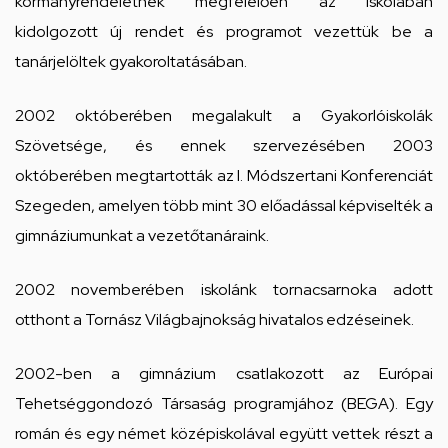
kormányrendeletnek megfelelően az iskolában
kidolgozott új rendet és programot vezettük be a
tanárjelöltek gyakoroltatásában.
2002 októberében megalakult a Gyakorlóiskolák
Szövetsége, és ennek szervezésében 2003
októberében megtartották az I. Módszertani Konferenciát
Szegeden, amelyen több mint 30 előadással képviselték a
gimnáziumunkat a vezetőtanáraink.
2002 novemberében iskolánk tornacsarnoka adott
otthont a Tornász Világbajnokság hivatalos edzéseinek.
2002-ben a gimnázium csatlakozott az Európai
Tehetséggondozó Társaság programjához (BEGA). Egy
román és egy német középiskolával együtt vettek részt a