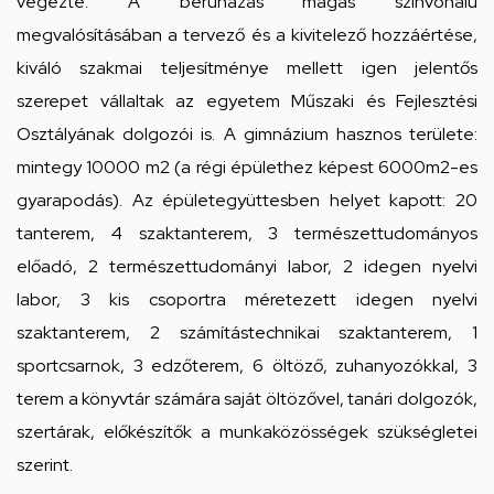
végezte. A beruházás magas színvonalú
megvalósításában a tervező és a kivitelező hozzáértése,
kiváló szakmai teljesítménye mellett igen jelentős
szerepet vállaltak az egyetem Műszaki és Fejlesztési
Osztályának dolgozói is. A gimnázium hasznos területe:
mintegy 10000 m2 (a régi épülethez képest 6000m2-es
gyarapodás). Az épületegyüttesben helyet kapott: 20
tanterem, 4 szaktanterem, 3 természettudományos
előadó, 2 természettudományi labor, 2 idegen nyelvi
labor, 3 kis csoportra méretezett idegen nyelvi
szaktanterem, 2 számítástechnikai szaktanterem, 1
sportcsarnok, 3 edzőterem, 6 öltöző, zuhanyozókkal, 3
terem a könyvtár számára saját öltözővel, tanári dolgozók,
szertárak, előkészítők a munkaközösségek szükségletei
szerint.