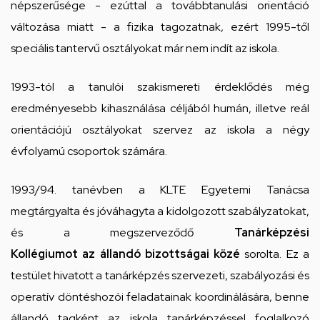
népszerűsége - ezúttal a továbbtanulási orientáció
változása miatt - a fizika tagozatnak, ezért 1995-től
speciális tantervű osztályokat már nem indít az iskola.
1993-tól a tanulói szakismereti érdeklődés még
eredményesebb kihasználása céljából humán, illetve reál
orientációjú osztályokat szervez az iskola a négy
évfolyamú csoportok számára.
1993/94. tanévben a KLTE Egyetemi Tanácsa
megtárgyalta és jóváhagyta a kidolgozott szabályzatokat,
és a megszerveződő
Tanárképzési
Kollégiumot az állandó bizottságai közé
sorolta. Ez a
testület hivatott a tanárképzés szervezeti, szabályozási és
operatív döntéshozói feladatainak koordinálására, benne
állandó tagként az iskola tanárképzéssel foglalkozó