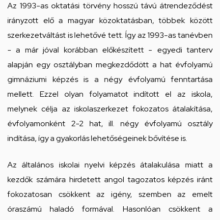
Csengő
Az 1993-as oktatási törvény hosszú távú átrendeződést
utcai
irányzott elő a magyar közoktatásban, többek között
feladatellátási
szerkezetváltást is lehetővé tett. Így az 1993-as tanévben
- a már jóval korábban előkészített - egyedi tanterv
hely
alapján egy osztályban megkezdődött a hat évfolyamú
gimnáziumi képzés is a négy évfolyamú fenntartása
mellett. Ezzel olyan folyamatot indított el az iskola,
melynek célja az iskolaszerkezet fokozatos átalakítása,
évfolyamonként 2-2 hat, ill. négy évfolyamú osztály
indítása, így a gyakorlás lehetőségeinek bővítése is.
Az általános iskolai nyelvi képzés átalakulása miatt a
kezdők számára hirdetett angol tagozatos képzés iránt
fokozatosan csökkent az igény, szemben az emelt
óraszámú haladó formával. Hasonlóan csökkent a