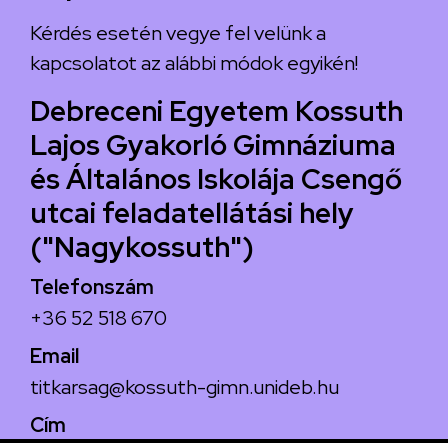
Kérdés esetén vegye fel velünk a
kapcsolatot az alábbi módok egyikén!
Debreceni Egyetem Kossuth
Lajos Gyakorló Gimnáziuma
és Általános Iskolája Csengő
utcai feladatellátási hely
("Nagykossuth")
Telefonszám
+36 52 518 670
Email
titkarsag@kossuth-gimn.unideb.hu
Cím