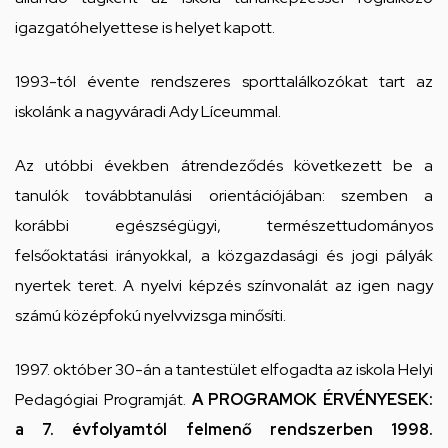
igazgatóhelyettese is helyet kapott.
1993-tól évente rendszeres sporttalálkozókat tart az
iskolánk a nagyváradi Ady Líceummal.
Az utóbbi években átrendeződés következett be a
tanulók továbbtanulási orientációjában: szemben a
korábbi egészségügyi, természettudományos
felsőoktatási irányokkal, a közgazdasági és jogi pályák
nyertek teret. A nyelvi képzés színvonalát az igen nagy
számú középfokú nyelvvizsga minősíti.
1997. október 30-án a tantestület elfogadta az iskola Helyi
Pedagógiai Programját.
A PROGRAMOK ÉRVÉNYESEK:
a 7. évfolyamtól felmenő rendszerben 1998.