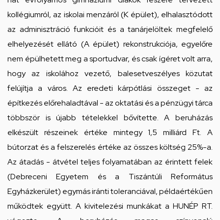
kollégiumról, az iskolai menzáról (K épület), elhalasztódott
az adminisztráció funkcióit és a tanárjelöltek megfelelő
elhelyezését ellátó (A épület) rekonstrukciója, egyelőre
nem épülhetett meg a sportudvar, és csak ígéret volt arra,
hogy az iskolához vezető, balesetveszélyes közutat
felújítja a város. Az eredeti kárpótlási összeget - az
építkezés előrehaladtával - az oktatási és a pénzügyi tárca
többször is újabb tételekkel bővítette. A beruházás
elkészült részeinek értéke mintegy 1,5 milliárd Ft. A
bútorzat és a felszerelés értéke az összes költség 25%-a.
Az átadás - átvétel teljes folyamatában az érintett felek
(Debreceni Egyetem és a Tiszántúli Református
Egyházkerület) egymás iránti toleranciával, példaértékűen
működtek együtt. A kivitelezési munkákat a HUNÉP RT.