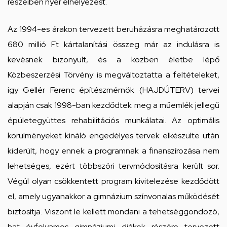
részeiben nyer elhelyezést.
Az 1994-es árakon tervezett beruházásra meghatározott
680 millió Ft kártalanítási összeg már az indulásra is
kevésnek bizonyult, és a közben életbe lépő
Közbeszerzési Törvény is megváltoztatta a feltételeket,
így Gellér Ferenc építészmérnök (HAJDÚTERV) tervei
alapján csak 1998-ban kezdődtek meg a műemlék jellegű
épületegyüttes rehabilitációs munkálatai. Az optimális
körülményeket kínáló engedélyes tervek elkészülte után
kiderült, hogy ennek a programnak a finanszírozása nem
lehetséges, ezért többszöri tervmódosításra került sor.
Végül olyan csökkentett program kivitelezése kezdődött
el, amely ugyanakkor a gimnázium színvonalas működését
biztosítja. Viszont le kellett mondani a tehetséggondozó,
hat évfolyamos gimnáziumi diákok részére tervezett