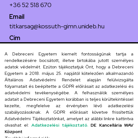
+36 52 518 670
Email
titkarsag@kossuth-gimn.unideb.hu
Cím
4029 Debrecen, Csengő utca 4.
A Debreceni Egyetem kiemelt fontosságúnak tartja a
rendelkezésére bocsátott, illetve birtokába jutott személyes
adatok védelmét. Ezúton tájékoztatjuk Önt, hogy a Debreceni
Egyetem a 2018. május 25. napjától kötelezően alkalmazandó
Szervezeti telefonkönyv
Általános Adatvédelmi Rendelet alapján felülvizsgálta
folyamatait és beépítette a GDPR előírásait az adatkezelési és
adatvédelmi tevékenységébe. A felhasználók személyes
adatait a Debreceni Egyetem korábban is teljes körültekintéssel
UD telefonkönyv
kezelte, megfelelve az érvényben lévő adatkezelési
szabályozásoknak. A GDPR előírásait követve frissítettük
Adatvédelmi Tájékoztatónkat, amelyet az alábbi linkre kattintva
olvashat el:
Adatkezelési tájékoztató.
DE Kancellária WAV
Titkárság
Központ