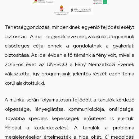
Gimnáziuma
és
Általános
Tehetséggondozás, mindenkinek egyenlő fejlődési esélyt
Iskolája
biztosítani. A már negyedik éve megvalósuló programunk
Csengő
elsődleges célja ennek a gondolatnak a gyakorlati
utcai
biztosítása. Az idei évben a fő témánk a fény volt, mivel a
feladatellátási
2015-ös évet az UNESCO a Fény Nemzetközi Évének
választotta, így programjaink jelentős részét ezen téma
hely
körül alakítottuk ki.
A munka során folyamatosan fejlődött a tanulók kérdező
képessége, lényeglátása, kommunikációja, önállósága.
Továbbá speciális képességek erősítését is elértük.
Például a kudarckezelést. A tanulók a probléma
megjelenésekor értelmezték a hiba okát, új megoldási