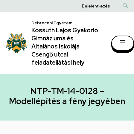
NTP-
Ugrás
Anonim
Bejelentkezés
a
TM-
Felhasználói
tartalomra
14-
Debreceni Egyetem
fiók
Kossuth Lajos Gyakorló
0128
menüje
Gimnáziuma és
–
Általános Iskolája
Modellépítés
Csengő utcai
feladatellátási hely
a
fény
jegyében
NTP-TM-14-0128 –
|
Modellépítés a fény jegyében
Kossuth
Lajos
Gyakorló