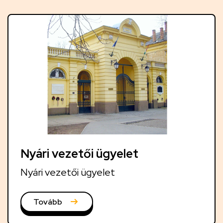
v
á
b
b
i
h
í
r
e
k
Nyári vezetői ügyelet
Nyári vezetői ügyelet
Tovább