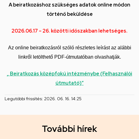
A beiratkozáshoz szükséges adatok online módon
történő beküldése
2026.06.17 – 26. közötti időszakban lehetséges.
Az online beiratkozásról szóló részletes leírást az alábbi
linkről letölthető PDF-útmutatóban olvashatják.
„ Beiratkozás középfokú intézménybe (Felhasználói
útmutató)
”
Legutóbbi frissítés:
2026. 06. 16. 14:25
T
További hírek
o