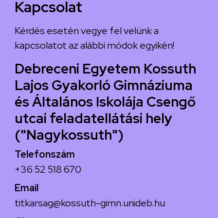
Kapcsolat
Kérdés esetén vegye fel velünk a
kapcsolatot az alábbi módok egyikén!
Debreceni Egyetem Kossuth
Lajos Gyakorló Gimnáziuma
és Általános Iskolája Csengő
utcai feladatellátási hely
("Nagykossuth")
Telefonszám
+36 52 518 670
Email
titkarsag@kossuth-gimn.unideb.hu