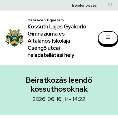
Beiratkozás
Ugrás
Anonim
Bejelentkezés
a
leendő
Felhasználói
tartalomra
kossuthosoknak
Debreceni Egyetem
fiók
Kossuth Lajos Gyakorló
|
menüje
Gimnáziuma és
Kossuth
Általános Iskolája
Lajos
Csengő utcai
feladatellátási hely
Gyakorló
Gimnáziuma
és
Beiratkozás leendő
Általános
kossuthosoknak
Iskolája
2026. 06. 16., k – 14:22
Csengő
utcai