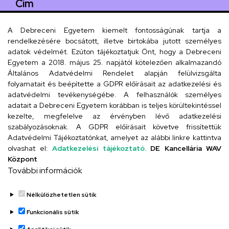
Cím
4029 Debrecen, Csengő utca 4.
A Debreceni Egyetem kiemelt fontosságúnak tartja a
rendelkezésére bocsátott, illetve birtokába jutott személyes
adatok védelmét. Ezúton tájékoztatjuk Önt, hogy a Debreceni
Egyetem a 2018. május 25. napjától kötelezően alkalmazandó
Szervezeti telefonkönyv
Általános Adatvédelmi Rendelet alapján felülvizsgálta
folyamatait és beépítette a GDPR előírásait az adatkezelési és
adatvédelmi tevékenységébe. A felhasználók személyes
adatait a Debreceni Egyetem korábban is teljes körültekintéssel
UD telefonkönyv
kezelte, megfelelve az érvényben lévő adatkezelési
szabályozásoknak. A GDPR előírásait követve frissítettük
Adatvédelmi Tájékoztatónkat, amelyet az alábbi linkre kattintva
olvashat el:
Adatkezelési tájékoztató.
DE Kancellária WAV
Titkárság
Központ
További információk
Nélkülözhetetlen sütik
Funkcionális sütik