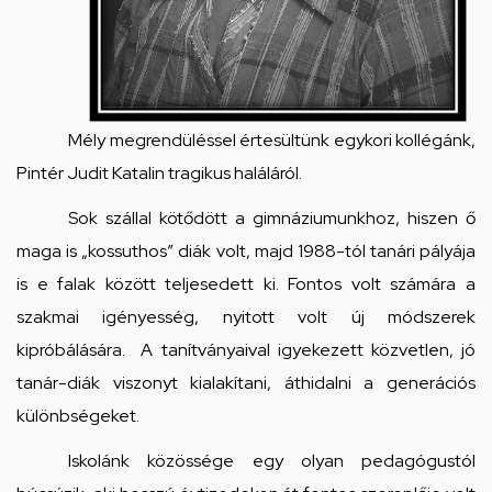
Mély megrendüléssel értesültünk egykori kollégánk,
Pintér Judit Katalin tragikus haláláról.
Sok szállal kötődött a gimnáziumunkhoz, hiszen ő
maga is „kossuthos” diák volt, majd 1988-tól tanári pályája
is e falak között teljesedett ki. Fontos volt számára a
szakmai igényesség, nyitott volt új módszerek
kipróbálására. A tanítványaival igyekezett közvetlen, jó
tanár-diák viszonyt kialakítani, áthidalni a generációs
különbségeket.
Iskolánk közössége egy olyan pedagógustól