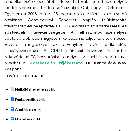
rendelkezésére bocsátott, illetve birtokába jutott személyes
adatok védelmét. Ezúton tájékoztatjuk Önt, hogy a Debreceni
Egyetem a 2018. május 25. napjától kötelezően alkalmazandó
Szervezeti telefonkönyv
Általános Adatvédelmi Rendelet alapján felülvizsgálta
folyamatait és beépítette a GDPR előírásait az adatkezelési és
adatvédelmi tevékenységébe. A felhasználók személyes
adatait a Debreceni Egyetem korábban is teljes körültekintéssel
UD telefonkönyv
kezelte, megfelelve az érvényben lévő adatkezelési
szabályozásoknak. A GDPR előírásait követve frissítettük
Adatvédelmi Tájékoztatónkat, amelyet az alábbi linkre kattintva
olvashat el:
Adatkezelési tájékoztató.
DE Kancellária WAV
Titkárság
Központ
További információk
Nélkülözhetetlen sütik
Funkcionális sütik
Analitikai sütik
Adatvédelem
Adatvédelem
Hirdetési sütik