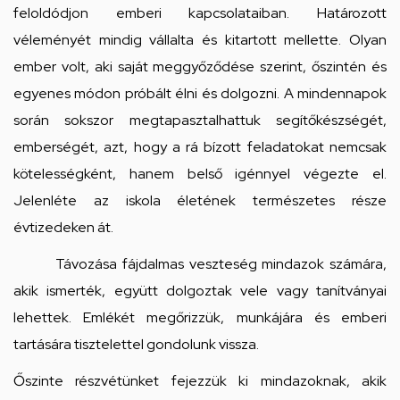
feloldódjon emberi kapcsolataiban. Határozott
véleményét mindig vállalta és kitartott mellette. Olyan
ember volt, aki saját meggyőződése szerint, őszintén és
egyenes módon próbált élni és dolgozni. A mindennapok
során sokszor megtapasztalhattuk segítőkészségét,
emberségét, azt, hogy a rá bízott feladatokat nemcsak
kötelességként, hanem belső igénnyel végezte el.
Jelenléte az iskola életének természetes része
évtizedeken át.
Távozása fájdalmas veszteség mindazok számára,
akik ismerték, együtt dolgoztak vele vagy tanítványai
lehettek. Emlékét megőrizzük, munkájára és emberi
tartására tisztelettel gondolunk vissza.
Őszinte részvétünket fejezzük ki mindazoknak, akik