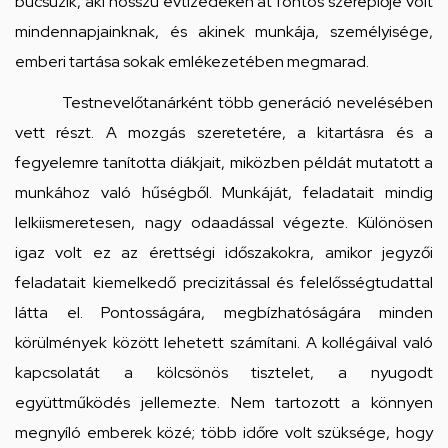
búcsúzik, aki hosszú évtizedeken át fontos szereplője volt
mindennapjainknak, és akinek munkája, személyisége,
emberi tartása sokak emlékezetében megmarad.
Testnevelőtanárként több generáció nevelésében
vett részt. A mozgás szeretetére, a kitartásra és a
fegyelemre tanította diákjait, miközben példát mutatott a
munkához való hűségből. Munkáját, feladatait mindig
lelkiismeretesen, nagy odaadással végezte. Különösen
igaz volt ez az érettségi időszakokra, amikor jegyzői
feladatait kiemelkedő precizitással és felelősségtudattal
látta el. Pontosságára, megbízhatóságára minden
körülmények között lehetett számítani. A kollégáival való
kapcsolatát a kölcsönös tisztelet, a nyugodt
együttműködés jellemezte. Nem tartozott a könnyen
megnyíló emberek közé; több időre volt szüksége, hogy