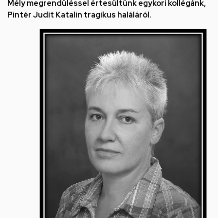
utcai
Mély megrendüléssel értesültünk egykori kollégánk,
Pintér Judit Katalin tragikus haláláról.
feladatellátási
hely