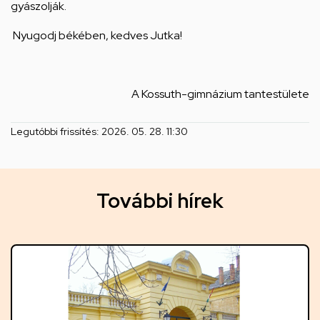
gyászolják.
Nyugodj békében, kedves Jutka!
A Kossuth-gimnázium tantestülete
Legutóbbi frissítés:
2026. 05. 28. 11:30
T
További hírek
o
v
á
b
b