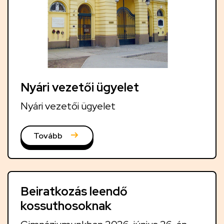
i
h
í
r
e
k
Nyári vezetői ügyelet
Nyári vezetői ügyelet
Tovább
Beiratkozás leendő
kossuthosoknak