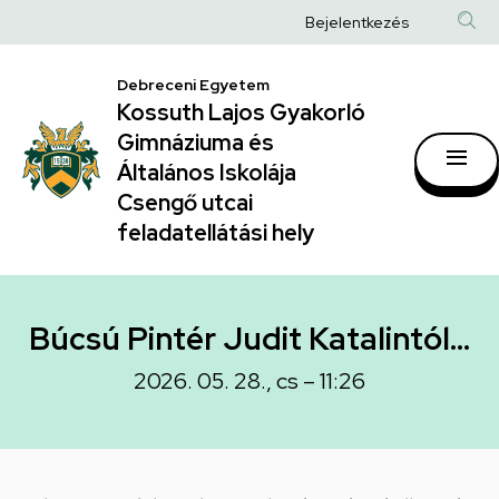
Búcsú
Ugrás
Anonim
Bejelentkezés
a
Pintér
Felhasználói
tartalomra
Judit
Debreceni Egyetem
fiók
Kossuth Lajos Gyakorló
Katalintól…
menüje
Gimnáziuma és
|
Általános Iskolája
Kossuth
Csengő utcai
feladatellátási hely
Lajos
Gyakorló
Gimnáziuma
Búcsú Pintér Judit Katalintól…
és
2026. 05. 28., cs – 11:26
Általános
Iskolája
Csengő