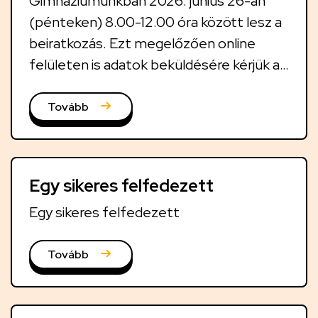
Gimnáziumunkban 2026. június 26-án
(pénteken) 8.00-12.00 óra között lesz a
beiratkozás. Ezt megelőzően online
felületen is adatok beküldésére kérjük a
szülőket. Részletek a cikkben.
Tovább
Egy sikeres felfedezett
Egy sikeres felfedezett
Tovább