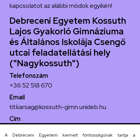
kapcsolatot az alábbi módok egyikén!
Debreceni Egyetem Kossuth
Lajos Gyakorló Gimnáziuma
és Általános Iskolája Csengő
utcai feladatellátási hely
("Nagykossuth")
Telefonszám
+36 52 518 670
Email
titkarsag@kossuth-gimn.unideb.hu
Cím
4029 Debrecen, Csengő utca 4.
A Debreceni Egyetem kiemelt fontosságúnak tartja a