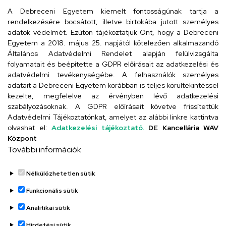
4029 Debrecen, Csengő utca 4.
A Debreceni Egyetem kiemelt fontosságúnak tartja a
rendelkezésére bocsátott, illetve birtokába jutott személyes
adatok védelmét. Ezúton tájékoztatjuk Önt, hogy a Debreceni
Egyetem a 2018. május 25. napjától kötelezően alkalmazandó
Szervezeti telefonkönyv
Általános Adatvédelmi Rendelet alapján felülvizsgálta
folyamatait és beépítette a GDPR előírásait az adatkezelési és
adatvédelmi tevékenységébe. A felhasználók személyes
adatait a Debreceni Egyetem korábban is teljes körültekintéssel
UD telefonkönyv
kezelte, megfelelve az érvényben lévő adatkezelési
szabályozásoknak. A GDPR előírásait követve frissítettük
Adatvédelmi Tájékoztatónkat, amelyet az alábbi linkre kattintva
olvashat el:
Adatkezelési tájékoztató.
DE Kancellária WAV
Titkárság
Központ
További információk
Nélkülözhetetlen sütik
Funkcionális sütik
Analitikai sütik
Adatvédelem
Hirdetési sütik