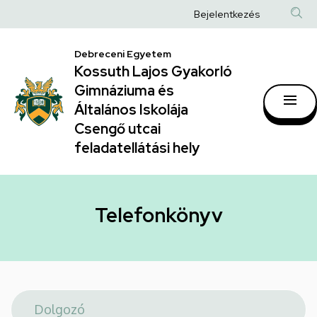
Telefonkönyv
Ugrás
Anonim
Bejelentkezés
a
|
Felhasználói
tartalomra
Kossuth
Debreceni Egyetem
fiók
Kossuth Lajos Gyakorló
Lajos
menüje
Gimnáziuma és
Gyakorló
Általános Iskolája
Gimnáziuma
Csengő utcai
feladatellátási hely
és
Általános
Iskolája
Telefonkönyv
Csengő
utcai
feladatellátási
hely