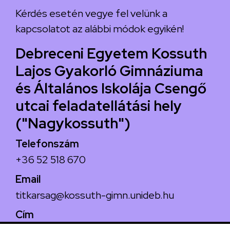
Kérdés esetén vegye fel velünk a
kapcsolatot az alábbi módok egyikén!
Debreceni Egyetem Kossuth
Lajos Gyakorló Gimnáziuma
és Általános Iskolája Csengő
utcai feladatellátási hely
("Nagykossuth")
Telefonszám
+36 52 518 670
Email
titkarsag@kossuth-gimn.unideb.hu
Cím