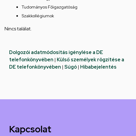
Tudományos Főigazgatóság
Szakkollégiumok
Nincs találat.
Dolgozói adatmódosítás igénylése a DE
telefonkönyvében
|
Külső személyek rögzítése a
DE telefonkönyvében
|
Súgó
|
Hibabejelentés
Kapcsolat