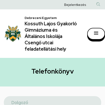
Telefonkönyv
Ugrás
Anonim
Bejelentkezés
a
|
Felhasználói
tartalomra
Kossuth
Debreceni Egyetem
fiók
Kossuth Lajos Gyakorló
Lajos
menüje
Gimnáziuma és
Gyakorló
Általános Iskolája
Gimnáziuma
Csengő utcai
feladatellátási hely
és
Általános
Iskolája
Telefonkönyv
Csengő
utcai
feladatellátási
hely