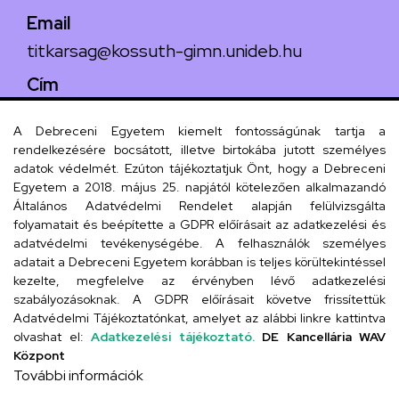
Email
titkarsag@kossuth-gimn.unideb.hu
Cím
4029 Debrecen, Csengő utca 4.
A Debreceni Egyetem kiemelt fontosságúnak tartja a
rendelkezésére bocsátott, illetve birtokába jutott személyes
adatok védelmét. Ezúton tájékoztatjuk Önt, hogy a Debreceni
Egyetem a 2018. május 25. napjától kötelezően alkalmazandó
Szervezeti telefonkönyv
Általános Adatvédelmi Rendelet alapján felülvizsgálta
folyamatait és beépítette a GDPR előírásait az adatkezelési és
adatvédelmi tevékenységébe. A felhasználók személyes
adatait a Debreceni Egyetem korábban is teljes körültekintéssel
UD telefonkönyv
kezelte, megfelelve az érvényben lévő adatkezelési
szabályozásoknak. A GDPR előírásait követve frissítettük
Adatvédelmi Tájékoztatónkat, amelyet az alábbi linkre kattintva
olvashat el:
Adatkezelési tájékoztató.
DE Kancellária WAV
Titkárság
Központ
További információk