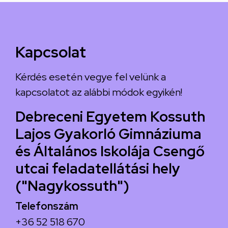
Kapcsolat
Kérdés esetén vegye fel velünk a
kapcsolatot az alábbi módok egyikén!
Debreceni Egyetem Kossuth
Lajos Gyakorló Gimnáziuma
és Általános Iskolája Csengő
utcai feladatellátási hely
("Nagykossuth")
Telefonszám
+36 52 518 670