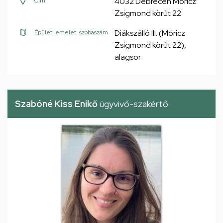
4032 Debrecen Móricz
Cím
Zsigmond körút 22
Diákszálló III. (Móricz
Épület, emelet, szobaszám
Zsigmond körút 22),
alagsor
Szabóné Kiss Enikő
ügyvivő-szakértő