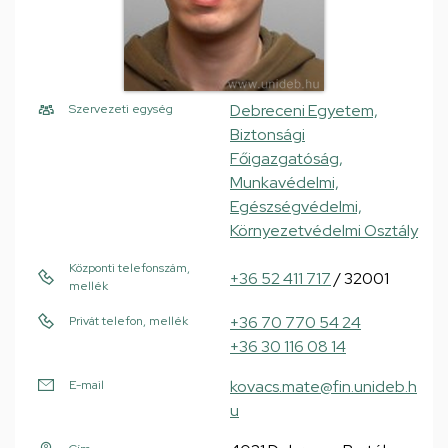
Debreceni Egyetem,
Szervezeti egység
Biztonsági
Főigazgatóság,
Munkavédelmi,
Egészségvédelmi,
Környezetvédelmi Osztály
Központi telefonszám,
+36 52 411 717
/ 32001
mellék
+36 70 770 54 24
Privát telefon, mellék
+36 30 116 08 14
kovacs.mate@fin.unideb.h
E-mail
u