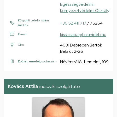
Egészségvédelmi,
Környezetvédelmi Osztály
Központi telefonszám,
+36 52 411 717
/ 75264
mellék
kiss.csaba@fin.unideb.hu
E-mail
4031 Debrecen Bartók
Cím
Béla út 2-26
Nővérszálló, 1. emelet, 109
Épület, emelet, szobaszám
Kovács Attila
műszaki szolgáltató