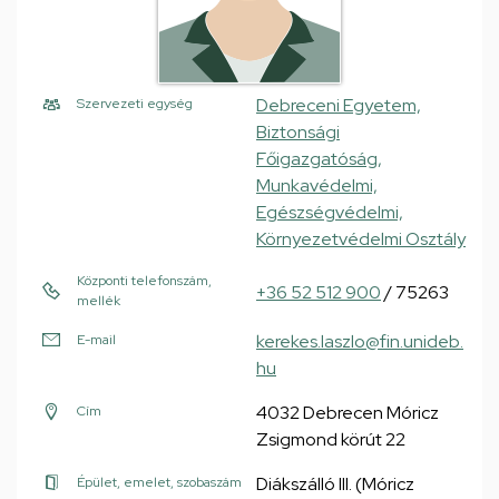
Debreceni Egyetem,
Szervezeti egység
Biztonsági
Főigazgatóság,
Munkavédelmi,
Egészségvédelmi,
Környezetvédelmi Osztály
Központi telefonszám,
+36 52 512 900
/ 75263
mellék
kerekes.laszlo@fin.unideb.
E-mail
hu
4032 Debrecen Móricz
Cím
Zsigmond körút 22
Diákszálló III. (Móricz
Épület, emelet, szobaszám