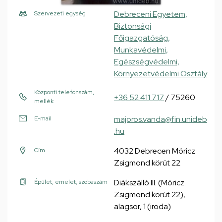
Debreceni Egyetem,
Szervezeti egység
Biztonsági
Főigazgatóság,
Munkavédelmi,
Egészségvédelmi,
Környezetvédelmi Osztály
Központi telefonszám,
+36 52 411 717
/ 75260
mellék
majoros.vanda@fin.unideb
E-mail
.hu
4032 Debrecen Móricz
Cím
Zsigmond körút 22
Diákszálló III. (Móricz
Épület, emelet, szobaszám
Zsigmond körút 22),
alagsor, 1 (iroda)