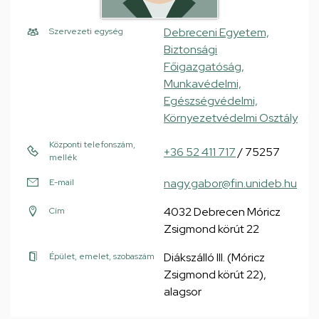
Debreceni Egyetem,
Szervezeti egység
Biztonsági
Főigazgatóság,
Munkavédelmi,
Egészségvédelmi,
Környezetvédelmi Osztály
Központi telefonszám,
+36 52 411 717
/ 75257
mellék
nagy.gabor@fin.unideb.hu
E-mail
4032 Debrecen Móricz
Cím
Zsigmond körút 22
Diákszálló III. (Móricz
Épület, emelet, szobaszám
Zsigmond körút 22),
alagsor