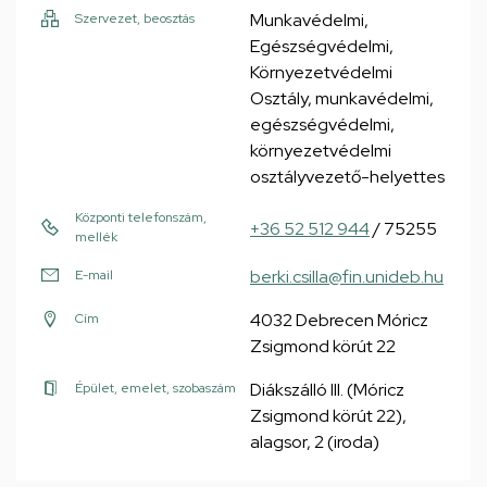
Munkavédelmi,
Szervezet, beosztás
Egészségvédelmi,
Környezetvédelmi
Osztály, munkavédelmi,
egészségvédelmi,
környezetvédelmi
osztályvezető-helyettes
Központi telefonszám,
+36 52 512 944
/ 75255
mellék
berki.csilla@fin.unideb.hu
E-mail
4032 Debrecen Móricz
Cím
Zsigmond körút 22
Diákszálló III. (Móricz
Épület, emelet, szobaszám
Zsigmond körút 22),
alagsor, 2 (iroda)