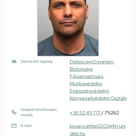
Debreceni Egyetem,
Szervezeti egység
Biztonsági
Főigazgatóság,
Munkavédelmi,
Egészségvédelmi,
Környezetvédelmi Osztály
Központi telefonszám,
+36 52 411 717
/ 75262
mellék
kovacs.attila0202@fin.uni
E-mail
deb.hu