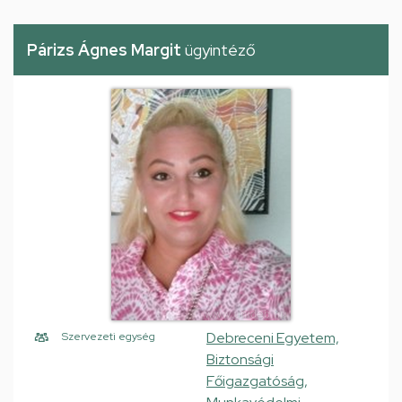
Párizs Ágnes Margit
ügyintéző
Debreceni Egyetem,
Szervezeti egység
Biztonsági
Főigazgatóság,