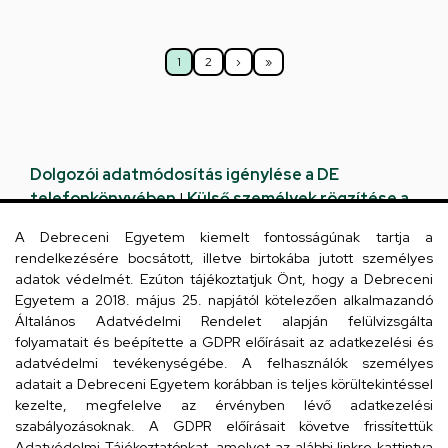
Oldalszámozás
1
2
›
»
Jelenlegi
Oldal
Következő
Utolsó
oldal
oldal
oldal
Dolgozói adatmódosítás igénylése a DE
telefonkönyvében
|
Külső személyek rögzítése a
DE telefonkönyvében
|
Súgó
|
Hibabejelentés
A Debreceni Egyetem kiemelt fontosságúnak tartja a
rendelkezésére bocsátott, illetve birtokába jutott személyes
adatok védelmét. Ezúton tájékoztatjuk Önt, hogy a Debreceni
Egyetem a 2018. május 25. napjától kötelezően alkalmazandó
Általános Adatvédelmi Rendelet alapján felülvizsgálta
folyamatait és beépítette a GDPR előírásait az adatkezelési és
adatvédelmi tevékenységébe. A felhasználók személyes
adatait a Debreceni Egyetem korábban is teljes körültekintéssel
kezelte, megfelelve az érvényben lévő adatkezelési
Kapcsolat
szabályozásoknak. A GDPR előírásait követve frissítettük
Adatvédelmi Tájékoztatónkat, amelyet az alábbi linkre kattintva