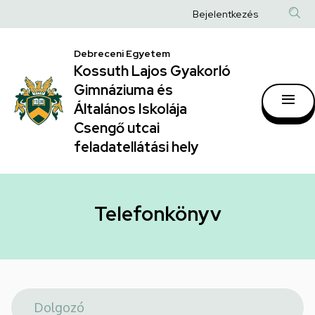
Telefonkönyv
Ugrás
Anonim
Bejelentkezés
a
|
Felhasználói
tartalomra
Kossuth
Debreceni Egyetem
fiók
Kossuth Lajos Gyakorló
Lajos
menüje
Gimnáziuma és
Gyakorló
Általános Iskolája
Gimnáziuma
Csengő utcai
feladatellátási hely
és
Általános
Iskolája
Telefonkönyv
Csengő
utcai
feladatellátási
hely