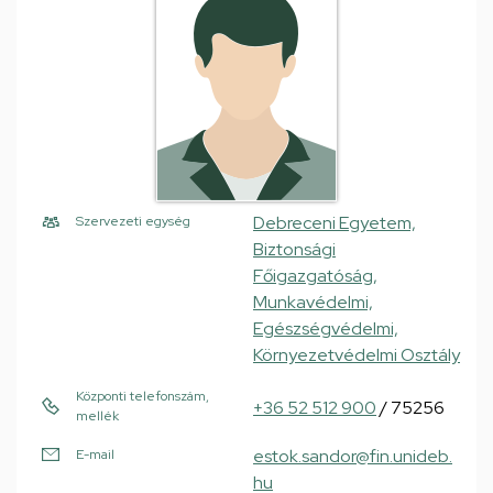
Debreceni Egyetem,
Szervezeti egység
Biztonsági
Főigazgatóság,
Munkavédelmi,
Egészségvédelmi,
Környezetvédelmi Osztály
Központi telefonszám,
+36 52 512 900
/ 75256
mellék
estok.sandor@fin.unideb.
E-mail
hu