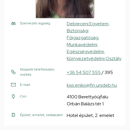
Debreceni Egyetem,
Szervezeti egység
Biztonsági
Főigazgatóság,
Munkavédelmi,
Egészségvédelmi,
Környezetvédelmi Osztály
Központi telefonszám,
+36 54 507 555
/ 395
mellék
kiss.eniko@fin.unideb.hu
E-mail
4100 Berettyóújfalu
Cím
Orbán Balázs tér 1.
Hotel épület, 2. emelet
Épület, emelet, szobaszám