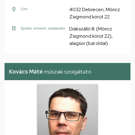
4032 Debrecen, Móricz
Cím
Zsigmond körút 22.
Diákszálló III. (Móricz
Épület, emelet, szobaszám
Zsigmond körút 22),
alagsor (bal oldal)
Kovács Máté
műszaki szolgáltató