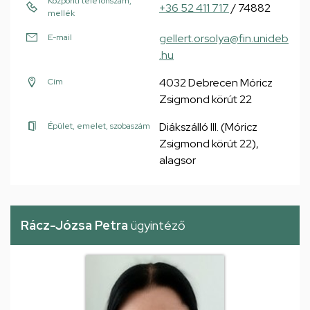
Központi telefonszám,
+36 52 411 717
/ 74882
mellék
gellert.orsolya@fin.unideb
E-mail
.hu
4032 Debrecen Móricz
Cím
Zsigmond körút 22
Diákszálló III. (Móricz
Épület, emelet, szobaszám
Zsigmond körút 22),
alagsor
Rácz-Józsa Petra
ügyintéző