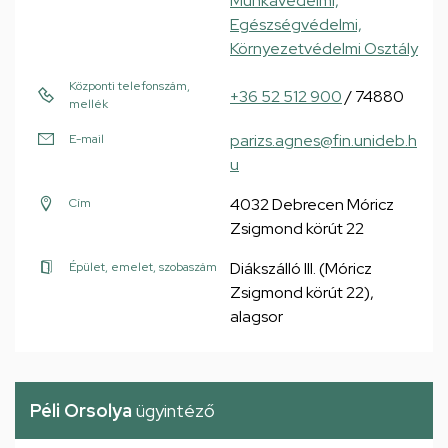
Munkavédelmi,
Egészségvédelmi,
Környezetvédelmi Osztály
Központi telefonszám,
+36 52 512 900
/ 74880
mellék
parizs.agnes@fin.unideb.h
E-mail
u
4032 Debrecen Móricz
Cím
Zsigmond körút 22
Diákszálló III. (Móricz
Épület, emelet, szobaszám
Zsigmond körút 22),
alagsor
Péli Orsolya
ügyintéző