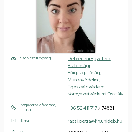
Debreceni Egyetem,
Szervezeti egység
Biztonsági
Főigazgatóság,
Munkavédelmi,
Egészségvédelmi,
Környezetvédelmi Osztály
Központi telefonszám,
+36 52 411 717
/ 74881
mellék
racz.j.petra@fin.unideb.hu
E-mail