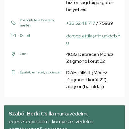
biztonsági főigazgató-
helyettes
Központi telefonszám,
+36 52 411 717
/ 75939
mellék
daroczi.attila@fin.unideb.h
E-mail
u
4032 Debrecen Móricz
Cím
Zsigmond körút 22
Diákszálló III. (Móricz
Épület, emelet, szobaszám
Zsigmond körút 22),
alagsor (bal oldali)
Szabó-Berki Csilla
munkavédelmi,
egészségvédelmi, környezetvédelmi