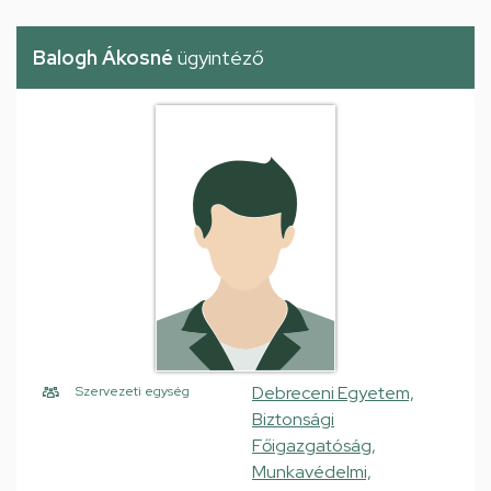
Balogh Ákosné
ügyintéző
Debreceni Egyetem,
Szervezeti egység
Biztonsági
Főigazgatóság,
Munkavédelmi,