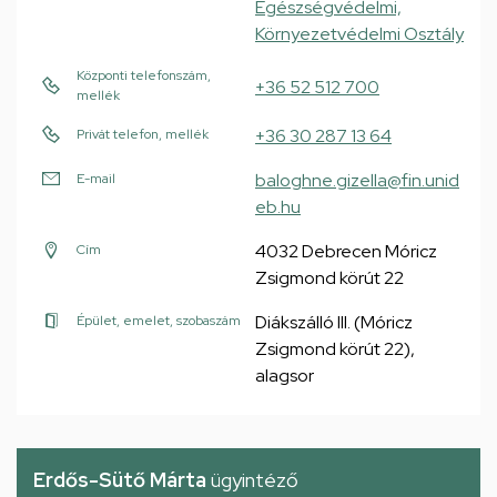
Egészségvédelmi,
Környezetvédelmi Osztály
Központi telefonszám,
+36 52 512 700
mellék
+36 30 287 13 64
Privát telefon, mellék
baloghne.gizella@fin.unid
E-mail
eb.hu
4032 Debrecen Móricz
Cím
Zsigmond körút 22
Diákszálló III. (Móricz
Épület, emelet, szobaszám
Zsigmond körút 22),
alagsor
Erdős-Sütő Márta
ügyintéző