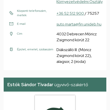
Környezetvédelmi Osztály
Központi telefonszám,
+36 52 512 900
/ 75257
mellék
suto.marta@fin.unideb.hu
E-mail
4032 Debrecen Móricz
Cím
Zsigmond körút 22
Diákszálló III. (Móricz
Épület, emelet, szobaszám
Zsigmond körút 22),
alagsor, 2 (iroda)
Estók Sándor Tivadar
ügyvivő-szakértő