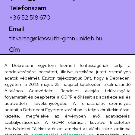
Telefonszám
+36 52 518 670
Email
titkarsag@kossuth-gimn.unideb.hu
Cím
4029 Debrecen, Csengő utca 4.
A Debreceni Egyetem kiemelt fontosságúnak tartja a
rendelkezésére bocsátott, illetve birtokába jutott személyes
adatok védelmét. Ezúton tájékoztatjuk Önt, hogy a Debreceni
Egyetem a 2018. május 25. napjától kötelezően alkalmazandó
Szervezeti telefonkönyv
Általános Adatvédelmi Rendelet alapján felülvizsgálta
folyamatait és beépítette a GDPR előírásait az adatkezelési és
adatvédelmi tevékenységébe. A felhasználók személyes
adatait a Debreceni Egyetem korábban is teljes körültekintéssel
UD telefonkönyv
kezelte, megfelelve az érvényben lévő adatkezelési
szabályozásoknak. A GDPR előírásait követve frissítettük
Adatvédelmi Tájékoztatónkat, amelyet az alábbi linkre kattintva