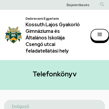
Telefonkönyv
Ugrás
Anonim
Bejelentkezés
a
|
Felhasználói
tartalomra
Kossuth
Debreceni Egyetem
fiók
Kossuth Lajos Gyakorló
Lajos
menüje
Gimnáziuma és
Gyakorló
Általános Iskolája
Gimnáziuma
Csengő utcai
feladatellátási hely
és
Általános
Iskolája
Telefonkönyv
Csengő
utcai
feladatellátási
hely