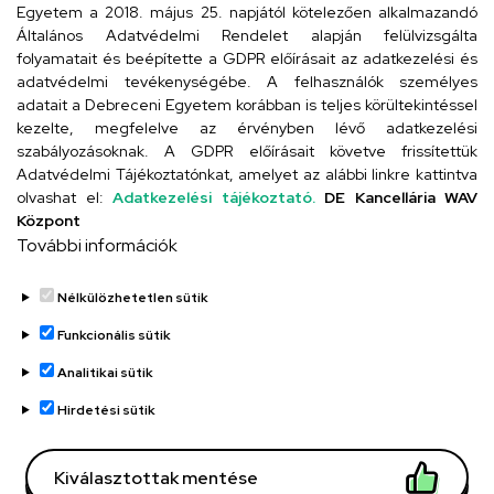
Egyetem a 2018. május 25. napjától kötelezően alkalmazandó
Szervezeti telefonkönyv
Általános Adatvédelmi Rendelet alapján felülvizsgálta
folyamatait és beépítette a GDPR előírásait az adatkezelési és
adatvédelmi tevékenységébe. A felhasználók személyes
adatait a Debreceni Egyetem korábban is teljes körültekintéssel
UD telefonkönyv
kezelte, megfelelve az érvényben lévő adatkezelési
szabályozásoknak. A GDPR előírásait követve frissítettük
Adatvédelmi Tájékoztatónkat, amelyet az alábbi linkre kattintva
olvashat el:
Adatkezelési tájékoztató.
DE Kancellária WAV
Titkárság
Központ
További információk
Nélkülözhetetlen sütik
Funkcionális sütik
Analitikai sütik
Adatvédelem
Adatvédelem
Hirdetési sütik
Régi oldal
Kiválasztottak mentése