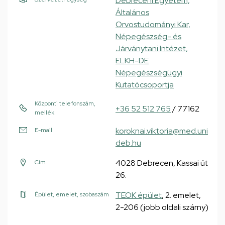
Debreceni Egyetem,
Általános
Orvostudományi Kar,
Népegészség- és
Járványtani Intézet,
ELKH-DE
Népegészségügyi
Kutatócsoportja
Központi telefonszám,
+36 52 512 765
/ 77162
mellék
koroknai.viktoria@med.uni
E-mail
deb.hu
4028 Debrecen, Kassai út
Cím
26.
TEOK épület
, 2. emelet,
Épület, emelet, szobaszám
2-206 (jobb oldali szárny)