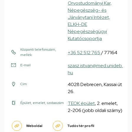
Orvostudományi Kar,
Népegészség- és
Járványtani Intézet,
ELKH-DE
Népegészségügyi
Kutatócsoportja
Központi telefonszám,
+36 52 512 765
/ 77164
mellék
szasz.istvan@med.unideb.
E-mail
hu
4028 Debrecen, Kassai út
Cím
26.
TEOK épület
, 2. emelet,
Épület, emelet, szobaszám
2-206 (jobb oldali szárny)
Weboldal
Tudóstér profil