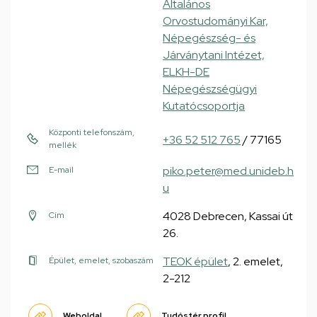
Általános
Orvostudományi Kar,
Népegészség- és
Járványtani Intézet,
ELKH-DE
Népegészségügyi
Kutatócsoportja
Központi telefonszám,
+36 52 512 765
/ 77165
mellék
piko.peter@med.unideb.h
E-mail
u
4028 Debrecen, Kassai út
Cím
26.
TEOK épület
, 2. emelet,
Épület, emelet, szobaszám
2-212
Weboldal
Tudóstér profil