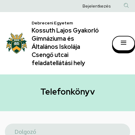
Telefonkönyv
Ugrás
Anonim
Bejelentkezés
a
|
Felhasználói
tartalomra
Kossuth
Debreceni Egyetem
fiók
Kossuth Lajos Gyakorló
Lajos
menüje
Gimnáziuma és
Gyakorló
Általános Iskolája
Gimnáziuma
Csengő utcai
feladatellátási hely
és
Általános
Iskolája
Telefonkönyv
Csengő
utcai
feladatellátási
hely