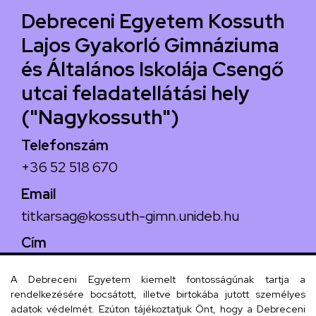
Debreceni Egyetem Kossuth
Lajos Gyakorló Gimnáziuma
és Általános Iskolája Csengő
utcai feladatellátási hely
("Nagykossuth")
Telefonszám
+36 52 518 670
Email
titkarsag@kossuth-gimn.unideb.hu
Cím
4029 Debrecen, Csengő utca 4.
A Debreceni Egyetem kiemelt fontosságúnak tartja a
rendelkezésére bocsátott, illetve birtokába jutott személyes
adatok védelmét. Ezúton tájékoztatjuk Önt, hogy a Debreceni