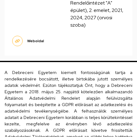
Rendelőintézet "A"
épület), 2. emelet, 2021,
2024, 2027 (orvosi
szoba)
Weboldal
A Debreceni Egyetem kiemelt fontosságúnak tartja a
Fábiánné Párducz Nóra
orvosirnok
rendelkezésére bocsátott, illetve birtokába jutott személyes
adatok védelmét. Ezúton tájékoztatjuk Önt, hogy a Debreceni
Egyetem a 2018. május 25. napjától kötelezően alkalmazandó
Általános Adatvédelmi Rendelet alapján felülvizsgálta
folyamatait és beépítette a GDPR előírásait az adatkezelési és
adatvédelmi tevékenységébe. A felhasználók személyes
adatait a Debreceni Egyetem korábban is teljes körültekintéssel
kezelte, megfelelve az érvényben lévő adatkezelési
szabályozásoknak. A GDPR előírásait követve frissítettük
Adatvédelmi Tájékoztatónkat, amelyet az alábbi linkre kattintva