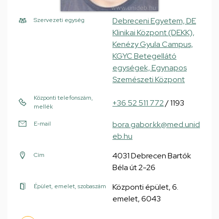
Debreceni Egyetem, DE
Szervezeti egység
Klinikai Központ (DEKK),
Kenézy Gyula Campus,
KGYC Betegellátó
egységek, Egynapos
Szemészeti Központ
Központi telefonszám,
+36 52 511 772
/ 1193
mellék
bora.gabor.kk@med.unid
E-mail
eb.hu
4031 Debrecen Bartók
Cím
Béla út 2-26
Központi épület, 6.
Épület, emelet, szobaszám
emelet, 6043