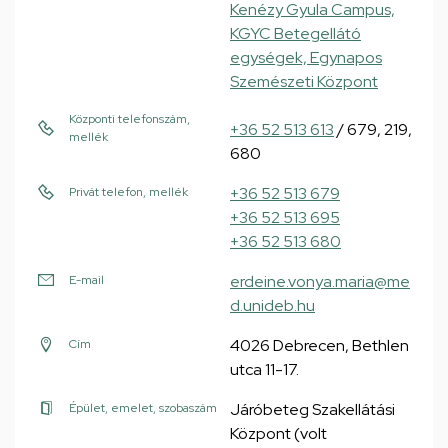
Kenézy Gyula Campus,
KGYC Betegellátó
egységek, Egynapos
Szemészeti Központ
Központi telefonszám,
+36 52 513 613
/ 679, 219,
mellék
680
+36 52 513 679
Privát telefon, mellék
+36 52 513 695
+36 52 513 680
erdeine.vonya.maria@me
E-mail
d.unideb.hu
4026 Debrecen, Bethlen
Cím
utca 11-17.
Járóbeteg Szakellátási
Épület, emelet, szobaszám
Központ (volt