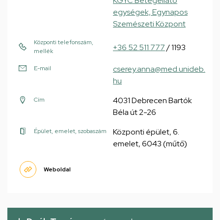
KGYC Betegellátó
egységek, Egynapos
Szemészeti Központ
Központi telefonszám,
+36 52 511 777
/ 1193
mellék
cserey.anna@med.unideb.
E-mail
hu
4031 Debrecen Bartók
Cím
Béla út 2-26
Központi épület, 6.
Épület, emelet, szobaszám
emelet, 6043 (műtő)
Weboldal