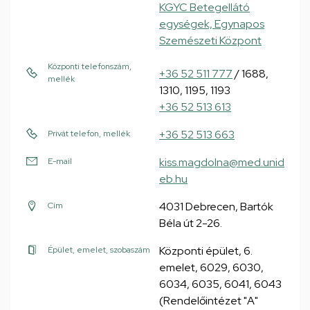
KGYC Betegellátó
egységek, Egynapos
Szemészeti Központ
Központi telefonszám,
+36 52 511 777
/ 1688,
mellék
1310, 1195, 1193
+36 52 513 613
+36 52 513 663
Privát telefon, mellék
kiss.magdolna@med.unid
E-mail
eb.hu
4031 Debrecen, Bartók
Cím
Béla út 2-26.
Központi épület, 6.
Épület, emelet, szobaszám
emelet, 6029, 6030,
6034, 6035, 6041, 6043
(Rendelőintézet "A"