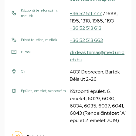
Központi telefonszám,
+36 52 511 777
/ 1688,
mellék
1195, 1310, 1985, 1193
+36 52 513 613
+36 52 513 663
Privát telefon, mellék
dr.deak.tamas@med.unid
E-mail
eb.hu
4031 Debrecen, Bartók
Cím
Béla út 2-26.
Központi épület, 6.
Épület, emelet, szobaszám
emelet, 6029, 6030,
6034, 6035, 6037, 6041,
6043 (Rendelőintézet "A"
épület 2. emelet 2019)