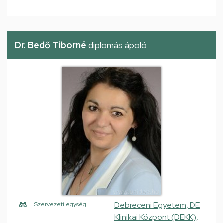
Dr. Bedő Tiborné
diplomás ápoló
Debreceni Egyetem, DE
Szervezeti egység
Klinikai Központ (DEKK),