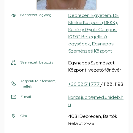
Debreceni Egyetem, DE
Szervezeti egység
Klinikai Központ (DEKK),
Kenézy Gyula Campus,
KGYC Betegellátó
egységek, Egynapos
Szemészeti Központ
Egynapos Szemészeti
Szervezet, beosztás
Központ, vezető főnővér
Központi telefonszám,
+36 52 511 777
/ 1188, 1193
mellék
korizs.judit@med.unideb.h
E-mail
u
4031 Debrecen, Bartók
Cím
Béla út 2-26.