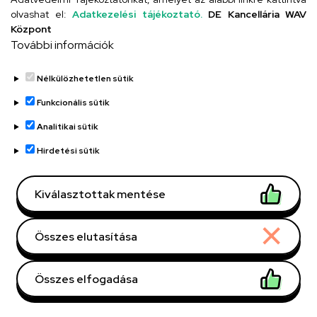
olvashat el:
Adatkezelési tájékoztató.
DE Kancellária WAV
Központ
További információk
Debreceni Egyetem, DE
Szervezeti egység
Nélkülözhetetlen sütik
Klinikai Központ (DEKK),
Kenézy Gyula Campus,
Funkcionális sütik
KGYC Betegellátó
Analitikai sütik
egységek, Egynapos
Hirdetési sütik
Szemészeti Központ
Központi telefonszám,
+36 52 511 777
/ 1189
Kiválasztottak mentése
mellék
fabianne.nora@med.unid
E-mail
Összes elutasítása
eb.hu
4031 Debrecen Bartók
Cím
Összes elfogadása
Béla út 2-26
Központi épület, 6.
Épület, emelet, szobaszám
Withdraw consent