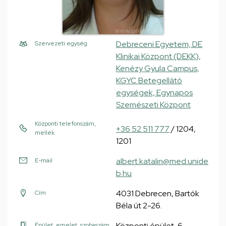
Debreceni Egyetem, DE
Szervezeti egység
Klinikai Központ (DEKK),
Kenézy Gyula Campus,
KGYC Betegellátó
egységek, Egynapos
Szemészeti Központ
Központi telefonszám,
+36 52 511 777
/ 1204,
mellék
1201
albert.katalin@med.unide
E-mail
b.hu
4031 Debrecen, Bartók
Cím
Béla út 2-26.
Központi épület, 6.
Épület, emelet, szobaszám