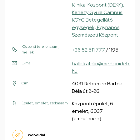
Klinikai Központ (DEKK),
Kenézy Gyula Campus,
KGYC Betegellátó
egységek, Egynapos
Szemészeti Központ
Központi telefonszám,
+36 52 511 777
/ 1195
mellék
balla.katalin@med.unideb.
E-mail
hu
4031 Debrecen Bartók
Cím
Béla út 2-26
Központi épület, 6.
Épület, emelet, szobaszám
emelet, 6037
(ambulancia)
Weboldal