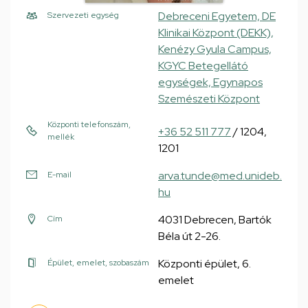
Debreceni Egyetem, DE
Szervezeti egység
Klinikai Központ (DEKK),
Kenézy Gyula Campus,
KGYC Betegellátó
egységek, Egynapos
Szemészeti Központ
Központi telefonszám,
+36 52 511 777
/ 1204,
mellék
1201
arva.tunde@med.unideb.
E-mail
hu
4031 Debrecen, Bartók
Cím
Béla út 2-26.
Központi épület, 6.
Épület, emelet, szobaszám
emelet