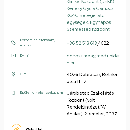
Klinikai Központ (DEKK),
Kenézy Gyula Campus,
KGYC Betegellátó
egységek, Egynapos
Szemészeti Központ
Központi telefonszám,
+36 52 513 613
/ 622
mellék
dobos.timea@med.unide
E-mail
b.hu
4026 Debrecen, Bethlen
Cím
utca 11-17.
Járóbeteg Szakellátási
Épület, emelet, szobaszám
Központ (volt
Rendelőintézet "A"
épület), 2. emelet, 2037
Weboldal