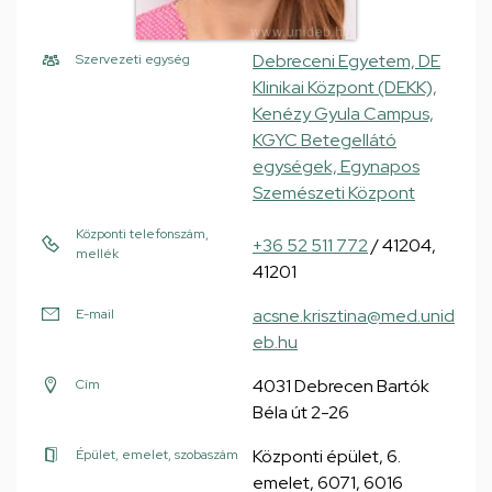
Debreceni Egyetem, DE
Szervezeti egység
Klinikai Központ (DEKK),
Kenézy Gyula Campus,
KGYC Betegellátó
egységek, Egynapos
Szemészeti Központ
Központi telefonszám,
+36 52 511 772
/ 41204,
mellék
41201
acsne.krisztina@med.unid
E-mail
eb.hu
4031 Debrecen Bartók
Cím
Béla út 2-26
Központi épület, 6.
Épület, emelet, szobaszám
emelet, 6071, 6016