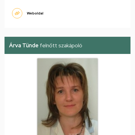
Weboldal
Árva Tünde
felnőtt szakápoló