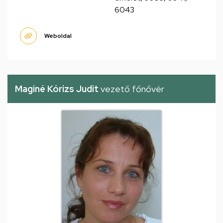
6043
Weboldal
Maginé Kórizs Judit
vezető főnővér