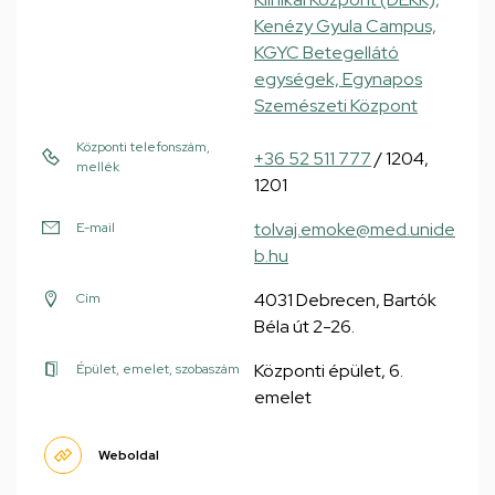
Kenézy Gyula Campus,
KGYC Betegellátó
egységek, Egynapos
Szemészeti Központ
Központi telefonszám,
+36 52 511 777
/ 1204,
mellék
1201
tolvaj.emoke@med.unide
E-mail
b.hu
4031 Debrecen, Bartók
Cím
Béla út 2-26.
Központi épület, 6.
Épület, emelet, szobaszám
emelet
Weboldal