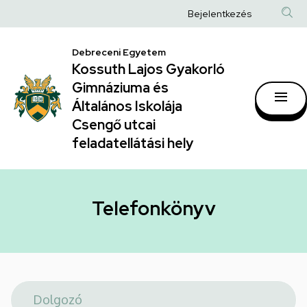
Telefonkönyv
Ugrás
Anonim
Bejelentkezés
a
|
Felhasználói
tartalomra
Kossuth
Debreceni Egyetem
fiók
Kossuth Lajos Gyakorló
Lajos
menüje
Gimnáziuma és
Gyakorló
Általános Iskolája
Gimnáziuma
Csengő utcai
feladatellátási hely
és
Általános
Iskolája
Telefonkönyv
Csengő
utcai
feladatellátási
hely