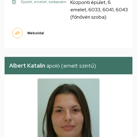
Központi épület, 6.
Épület, emelet, szobaszám
emelet, 6033, 6041, 6043
(főnővéri szoba)
Weboldal
Albert Katalin
ápoló (emelt szintű)