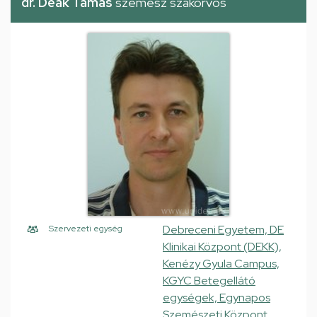
dr. Deák Tamás
szemész szakorvos
Debreceni Egyetem, DE
Szervezeti egység
Klinikai Központ (DEKK),
Kenézy Gyula Campus,
KGYC Betegellátó
egységek, Egynapos
Szemészeti Központ