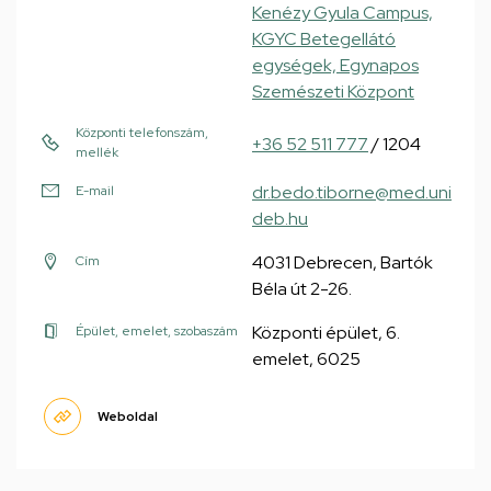
Kenézy Gyula Campus,
KGYC Betegellátó
egységek, Egynapos
Szemészeti Központ
Központi telefonszám,
+36 52 511 777
/ 1204
mellék
dr.bedo.tiborne@med.uni
E-mail
deb.hu
4031 Debrecen, Bartók
Cím
Béla út 2-26.
Központi épület, 6.
Épület, emelet, szobaszám
emelet, 6025
Weboldal