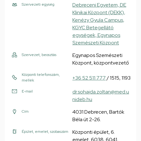
Debreceni Egyetem, DE
Szervezeti egység
Klinikai Központ (DEKK),
Kenézy Gyula Campus,
KGYC Betegellátó
egységek, Egynapos
Szemészeti Központ
Egynapos Szemészeti
Szervezet, beosztás
Központ, központvezető
Központi telefonszám,
+36 52 511 777
/ 1515, 1193
mellék
dr.sohajda.zoltan@med.u
E-mail
nideb.hu
4031 Debrecen, Bartók
Cím
Béla út 2-26.
Központi épület, 6.
Épület, emelet, szobaszám
emelet, 6038, 6041,