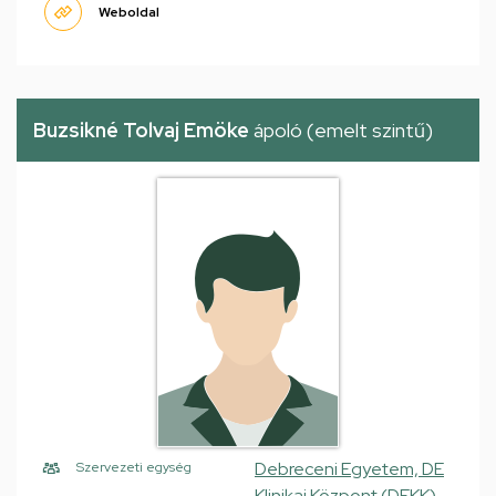
Weboldal
Buzsikné Tolvaj Emöke
ápoló (emelt szintű)
Debreceni Egyetem, DE
Szervezeti egység
Klinikai Központ (DEKK),