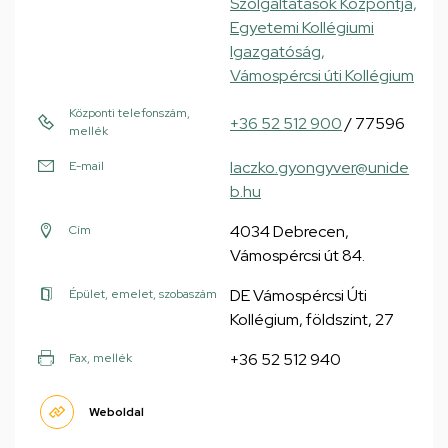
Szolgáltatások Központja,
Egyetemi Kollégiumi
Igazgatóság,
Vámospércsi úti Kollégium
Központi telefonszám,
+36 52 512 900
/ 77596
mellék
laczko.gyongyver@unide
E-mail
b.hu
4034 Debrecen,
Cím
Vámospércsi út 84.
DE Vámospércsi Úti
Épület, emelet, szobaszám
Kollégium, földszint, 27
+36 52 512 940
Fax, mellék
Weboldal