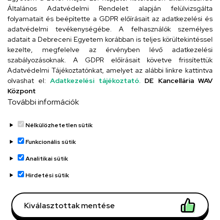
Szervezeti telefonkönyv
Általános Adatvédelmi Rendelet alapján felülvizsgálta
folyamatait és beépítette a GDPR előírásait az adatkezelési és
adatvédelmi tevékenységébe. A felhasználók személyes
adatait a Debreceni Egyetem korábban is teljes körültekintéssel
UD telefonkönyv
kezelte, megfelelve az érvényben lévő adatkezelési
szabályozásoknak. A GDPR előírásait követve frissítettük
Adatvédelmi Tájékoztatónkat, amelyet az alábbi linkre kattintva
olvashat el:
Adatkezelési tájékoztató.
DE Kancellária WAV
Titkárság
Központ
További információk
Nélkülözhetetlen sütik
Funkcionális sütik
Analitikai sütik
Adatvédelem
Adatvédelem
Hirdetési sütik
Régi oldal
Kiválasztottak mentése
Technikai információk