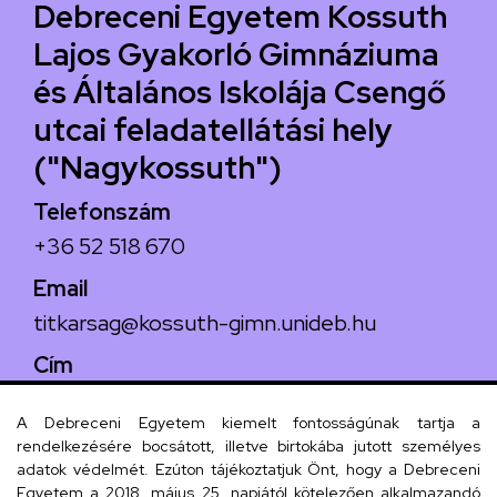
Debreceni Egyetem Kossuth
Lajos Gyakorló Gimnáziuma
és Általános Iskolája Csengő
utcai feladatellátási hely
("Nagykossuth")
Telefonszám
+36 52 518 670
Email
titkarsag@kossuth-gimn.unideb.hu
Cím
4029 Debrecen, Csengő utca 4.
A Debreceni Egyetem kiemelt fontosságúnak tartja a
rendelkezésére bocsátott, illetve birtokába jutott személyes
adatok védelmét. Ezúton tájékoztatjuk Önt, hogy a Debreceni
Egyetem a 2018. május 25. napjától kötelezően alkalmazandó