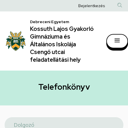
Telefonkönyv
Ugrás
Anonim
Bejelentkezés
a
|
Felhasználói
tartalomra
Kossuth
Debreceni Egyetem
fiók
Kossuth Lajos Gyakorló
Lajos
menüje
Gimnáziuma és
Gyakorló
Általános Iskolája
Gimnáziuma
Csengő utcai
feladatellátási hely
és
Általános
Iskolája
Telefonkönyv
Csengő
utcai
feladatellátási
hely