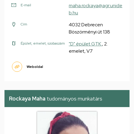
maha.rockaya@agr.unide
E-mail
b.hu
4032 Debrecen
Cím
Böszörményi út 138
"D" épület GTK
, 2.
Épület, emelet, szobaszám
emelet, V7
Weboldal
Rockaya Maha
tudományos munkatárs