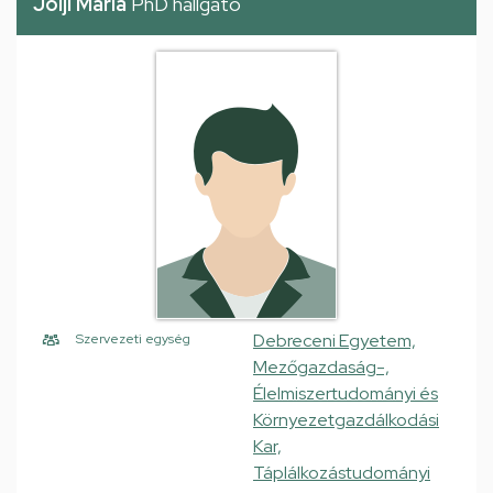
Jolji Maria
PhD hallgató
Debreceni Egyetem,
Szervezeti egység
Mezőgazdaság-,
Élelmiszertudományi és
Környezetgazdálkodási
Kar,
Táplálkozástudományi