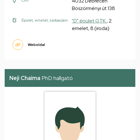
4032 Debrecen
Cím
Böszörményi út 138
"D" épület GTK
, 2.
Épület, emelet, szobaszám
emelet, 8 (iroda)
Weboldal
Neji Chaima
PhD hallgató