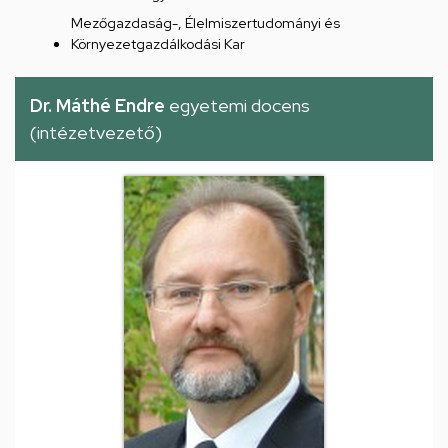
Mezőgazdaság-, Élelmiszertudományi és
Környezetgazdálkodási Kar
Dr. Máthé Endre
egyetemi docens
(intézetvezető)