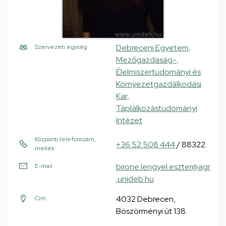
Debreceni Egyetem,
Szervezeti egység
Mezőgazdaság-,
Élelmiszertudományi és
Környezetgazdálkodási
Kar,
Táplálkozástudományi
Intézet
Központi telefonszám,
+36 52 508 444
/ 88322
mellék
birone.lengyel.eszter@agr
E-mail
.unideb.hu
4032 Debrecen,
Cím
Böszörményi út 138.