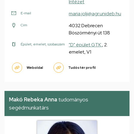
Intézet
maria.jolji@agr.unideb.hu
E-mail
4032 Debrecen
Cím
Böszörményi út 138
"D" épület GTK
, 2.
Épület, emelet, szobaszám
emelet, V1
Weboldal
Tudóstér profil
Makó Rebeka Anna
tudományos
segédmunkatárs