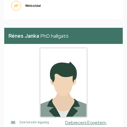
Weboldal
Rénes Janka
PhD hallgató
Debreceni Egyetem,
Szervezeti egység