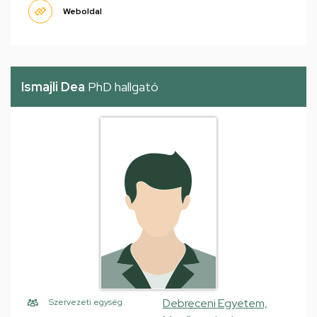
Weboldal
Ismajli Dea
PhD hallgató
Debreceni Egyetem,
Szervezeti egység