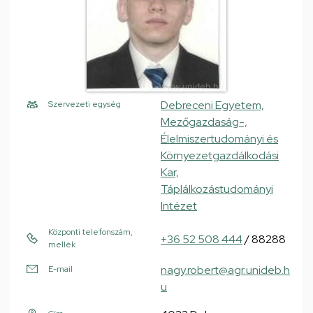
Debreceni Egyetem,
Szervezeti egység
Mezőgazdaság-,
Élelmiszertudományi és
Környezetgazdálkodási
Kar,
Táplálkozástudományi
Intézet
Központi telefonszám,
+36 52 508 444
/ 88288
mellék
nagy.robert@agr.unideb.h
E-mail
u