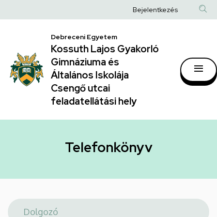
Telefonkönyv
Ugrás
Anonim
Bejelentkezés
a
|
Felhasználói
tartalomra
Kossuth
Debreceni Egyetem
fiók
Kossuth Lajos Gyakorló
Lajos
menüje
Gimnáziuma és
Gyakorló
Általános Iskolája
Gimnáziuma
Csengő utcai
feladatellátási hely
és
Általános
Iskolája
Telefonkönyv
Csengő
utcai
feladatellátási
hely