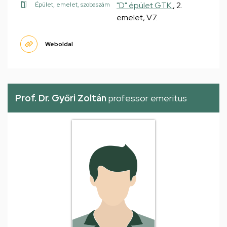
"D" épület GTK
, 2.
Épület, emelet, szobaszám
emelet, V7.
Weboldal
Prof. Dr. Győri Zoltán
professor emeritus