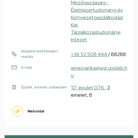
Mezőgazdaság-,
Élelmiszertudományi és
Környezetgazdálkodási
Kar,
Táplálkozástudományi
Intézet
Központi telefonszám,
+36 52 508 444
/ 88288
mellék
renes.janka@agr.unideb.h
E-mail
u
"D" épület GTK
, 2.
Épület, emelet, szobaszám
emelet, 8
Weboldal