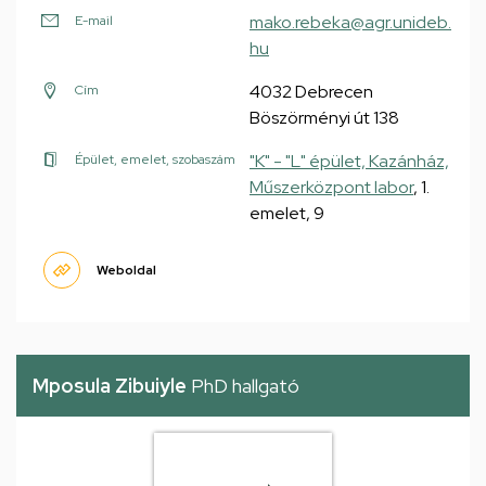
mako.rebeka@agr.unideb.
E-mail
hu
4032 Debrecen
Cím
Böszörményi út 138
"K" - "L" épület, Kazánház,
Épület, emelet, szobaszám
Műszerközpont labor
, 1.
emelet, 9
Weboldal
Mposula Zibuiyle
PhD hallgató