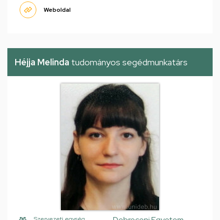
Weboldal
Héjja Melinda
tudományos segédmunkatárs
Debreceni Egyetem,
Szervezeti egység