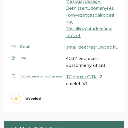
Mezőgazdaság-,
Élelmiszertudományi és
Környezetgazdálkodási
Kar,
Táplálkozástudományi
Intézet
ismajli.dea@agr.unideb.hu
E-mail
4032 Debrecen
Cím
Böszörményi út 138
"D" épület GTK
, 2.
Épület, emelet, szobaszám
emelet, V1
Weboldal