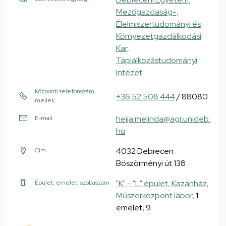
Mezőgazdaság-,
Élelmiszertudományi és
Környezetgazdálkodási
Kar,
Táplálkozástudományi
Intézet
Központi telefonszám,
+36 52 508 444
/ 88080
mellék
hejja.melinda@agr.unideb.
E-mail
hu
4032 Debrecen
Cím
Böszörményi út 138
"K" - "L" épület, Kazánház,
Épület, emelet, szobaszám
Műszerközpont labor
, 1.
emelet, 9