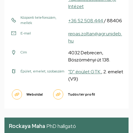
Intézet
Központi telefonszám,
+36 52 508 444
/ 88406
mellék
repas.zoltan@agr.unideb.
E-mail
hu
4032 Debrecen,
Cím
Böszörményi út 138.
"D" épület GTK
, 2. emelet
Épület, emelet, szobaszám
(V9)
Weboldal
Tudóstér profil
Rockaya Maha
PhD hallgató