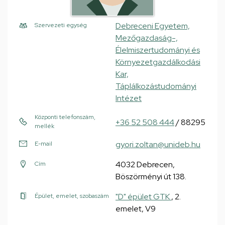
Debreceni Egyetem,
Szervezeti egység
Mezőgazdaság-,
Élelmiszertudományi és
Környezetgazdálkodási
Kar,
Táplálkozástudományi
Intézet
Központi telefonszám,
+36 52 508 444
/ 88295
mellék
gyori.zoltan@unideb.hu
E-mail
4032 Debrecen,
Cím
Böszörményi út 138.
"D" épület GTK
, 2.
Épület, emelet, szobaszám
emelet, V9