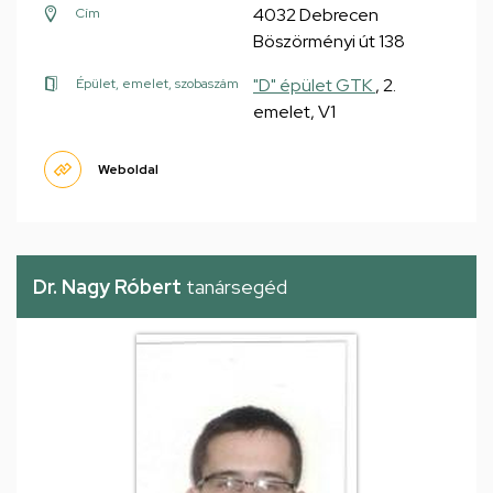
4032 Debrecen
Cím
Böszörményi út 138
"D" épület GTK
, 2.
Épület, emelet, szobaszám
emelet, V1
Weboldal
Dr. Nagy Róbert
tanársegéd