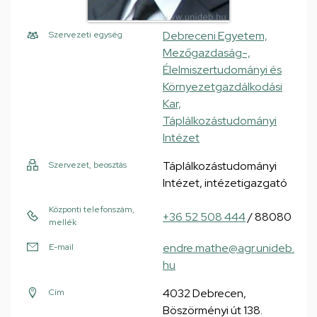
Debreceni Egyetem,
Szervezeti egység
Mezőgazdaság-,
Élelmiszertudományi és
Környezetgazdálkodási
Kar,
Táplálkozástudományi
Intézet
Táplálkozástudományi
Szervezet, beosztás
Intézet, intézetigazgató
Központi telefonszám,
+36 52 508 444
/ 88080
mellék
endre.mathe@agr.unideb.
E-mail
hu
4032 Debrecen,
Cím
Böszörményi út 138.