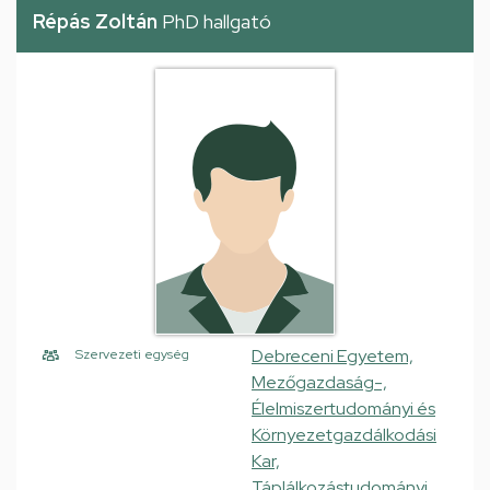
Répás Zoltán
PhD hallgató
Debreceni Egyetem,
Szervezeti egység
Mezőgazdaság-,
Élelmiszertudományi és
Környezetgazdálkodási
Kar,
Táplálkozástudományi