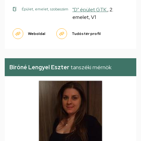
"D" épület GTK
, 2.
Épület, emelet, szobaszám
emelet, V1
Weboldal
Tudóstér profil
Biróné Lengyel Eszter
tanszéki mérnök