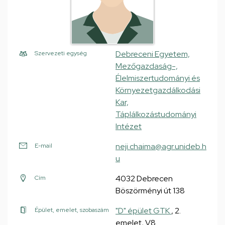
Debreceni Egyetem,
Szervezeti egység
Mezőgazdaság-,
Élelmiszertudományi és
Környezetgazdálkodási
Kar,
Táplálkozástudományi
Intézet
neji.chaima@agr.unideb.h
E-mail
u
4032 Debrecen
Cím
Böszörményi út 138
"D" épület GTK
, 2.
Épület, emelet, szobaszám
emelet, V8