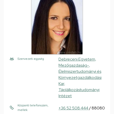
Debreceni Egyetem,
Szervezeti egység
Mezőgazdaság-,
Élelmiszertudományi és
Környezetgazdálkodási
Kar,
Táplálkozástudományi
Intézet
Központi telefonszám,
+36 52 508 444
/ 88080
mellék