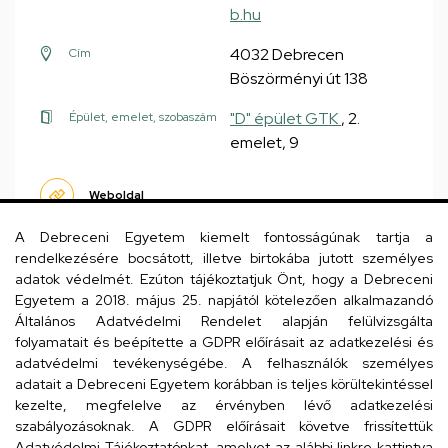
b.hu
4032 Debrecen
Cím
Böszörményi út 138
"D" épület GTK
, 2.
Épület, emelet, szobaszám
emelet, 9
Weboldal
A Debreceni Egyetem kiemelt fontosságúnak tartja a
rendelkezésére bocsátott, illetve birtokába jutott személyes
adatok védelmét. Ezúton tájékoztatjuk Önt, hogy a Debreceni
Oldalszámozás
Egyetem a 2018. május 25. napjától kötelezően alkalmazandó
Általános Adatvédelmi Rendelet alapján felülvizsgálta
1
2
›
»
Jelenlegi
Oldal
Következő
Utolsó
folyamatait és beépítette a GDPR előírásait az adatkezelési és
oldal
oldal
oldal
adatvédelmi tevékenységébe. A felhasználók személyes
adatait a Debreceni Egyetem korábban is teljes körültekintéssel
kezelte, megfelelve az érvényben lévő adatkezelési
szabályozásoknak. A GDPR előírásait követve frissítettük
Dolgozói adatmódosítás igénylése a DE
Adatvédelmi Tájékoztatónkat, amelyet az alábbi linkre kattintva