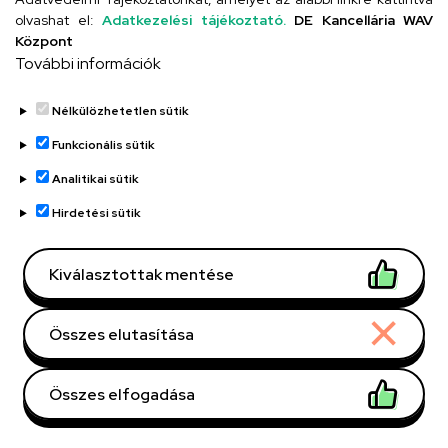
telefonkönyvében
|
Külső személyek rögzítése a
olvashat el:
Adatkezelési tájékoztató.
DE Kancellária WAV
DE telefonkönyvében
|
Súgó
|
Hibabejelentés
Központ
További információk
Nélkülözhetetlen sütik
Funkcionális sütik
Analitikai sütik
Hirdetési sütik
Kapcsolat
Kiválasztottak mentése
Kérdés esetén vegye fel velünk a
kapcsolatot az alábbi módok egyikén!
Összes elutasítása
Debreceni Egyetem Kossuth
Lajos Gyakorló Gimnáziuma
Összes elfogadása
és Általános Iskolája Csengő
Withdraw consent