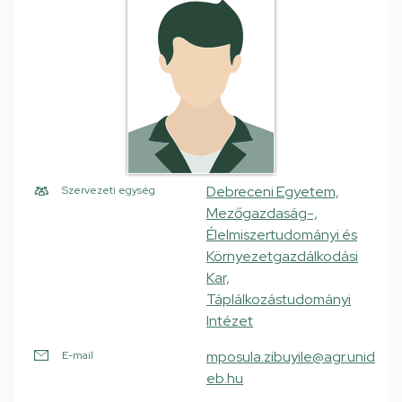
Debreceni Egyetem,
Szervezeti egység
Mezőgazdaság-,
Élelmiszertudományi és
Környezetgazdálkodási
Kar,
Táplálkozástudományi
Intézet
mposula.zibuyile@agr.unid
E-mail
eb.hu