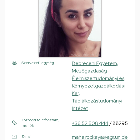
Debreceni Egyetem,
Szervezeti egység
Mezőgazdaság-,
Élelmiszertudományi és
Környezetgazdálkodási
Kar,
Táplálkozástudományi
Intézet
Központi telefonszám,
+36 52 508 444
/ 88295
mellék
maha.rockaya@agr.unide
E-mail