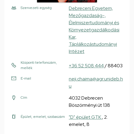
Debreceni Egyetem,
Szervezeti egység
Mezőgazdaság-,
Élelmiszertudományi és
Környezetgazdálkodási
Kar,
Táplálkozástudományi
Intézet
Központi telefonszám,
+36 52 508 444
/ 88403
mellék
neji.chaima@agr.unideb.h
E-mail
u
4032 Debrecen
Cím
Böszörményi út 138
"D" épület GTK
, 2.
Épület, emelet, szobaszám
emelet, 8