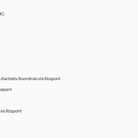
K)
Karitatív Koordinációs Központ
özpont
ós Központ