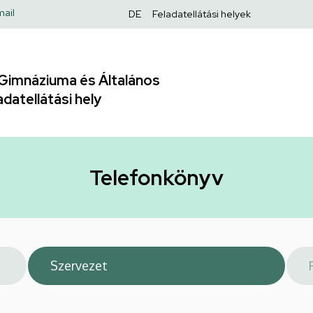
Felső
ail
DE
Feladatellátási helyek
navigáció
Gimnáziuma és Általános
adatellátási hely
Telefonkönyv