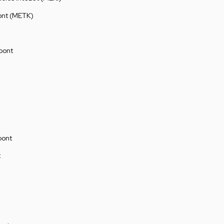
ont (METK)
pont
pont
t