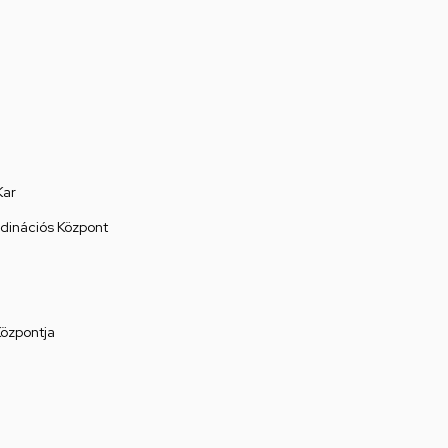
Kar
rdinációs Központ
Központja