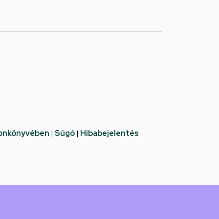
fonkönyvében
|
Súgó
|
Hibabejelentés