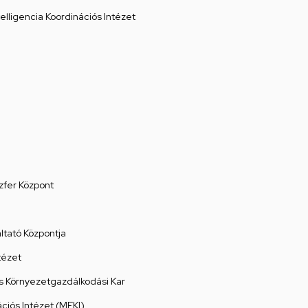
elligencia Koordinációs Intézet
zfer Központ
tató Központja
tézet
 Környezetgazdálkodási Kar
ációs Intézet (MEKI)