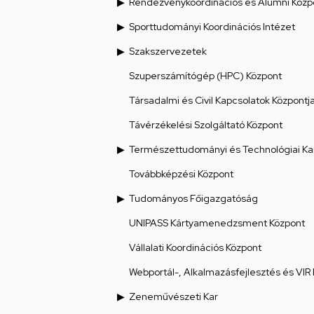
Rendezvénykoordinációs és Alumni Közp
Sporttudományi Koordinációs Intézet
Szakszervezetek
Szuperszámítógép (HPC) Központ
Társadalmi és Civil Kapcsolatok Központj
Távérzékelési Szolgáltató Központ
Természettudományi és Technológiai Ka
Továbbképzési Központ
Tudományos Főigazgatóság
UNIPASS Kártyamenedzsment Központ
Vállalati Koordinációs Központ
Webportál-, Alkalmazásfejlesztés és VIR
Zeneművészeti Kar