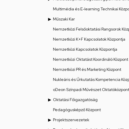
Multimédia és E-learning Technikai Közp
Műszaki Kar
Nemzetközi Felsőoktatási Rangsorok Köz
Nemzetközi K+F Kapcsolatok Központja
Nemzetközi Kapcsolatok Központja
Nemzetközi Oktatást Koordináló Központ
Nemzetközi PR és Marketing Központ
Nukleáris és Űrkutatás Kompetencia Köz
oDeon Színpadi Művészet Oktatóközpon
Oktatási Főigazgatóság
Pedagógusképző Központ
Projektszervezetek