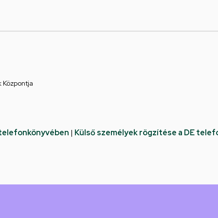
k Központja
 telefonkönyvében
|
Külső személyek rögzítése a DE tele