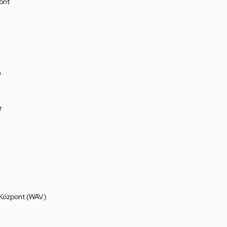
ont
a
r
 Központ (WAV)