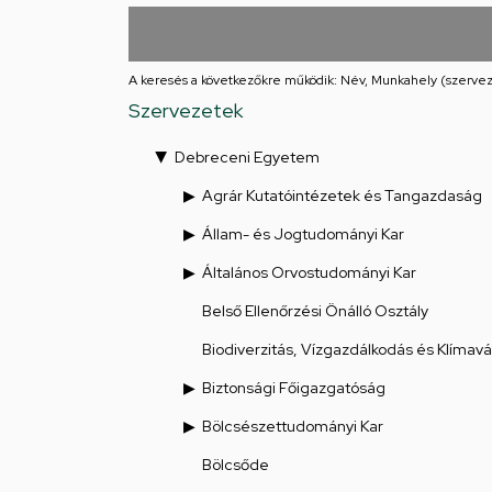
utcai
feladatellátási
A keresés a következőkre működik: Név, Munkahely (szervez
hely
Szervezetek
Debreceni Egyetem
Agrár Kutatóintézetek és Tangazdaság
Állam- és Jogtudományi Kar
Általános Orvostudományi Kar
Belső Ellenőrzési Önálló Osztály
Biodiverzitás, Vízgazdálkodás és Klímav
Biztonsági Főigazgatóság
Bölcsészettudományi Kar
Bölcsőde