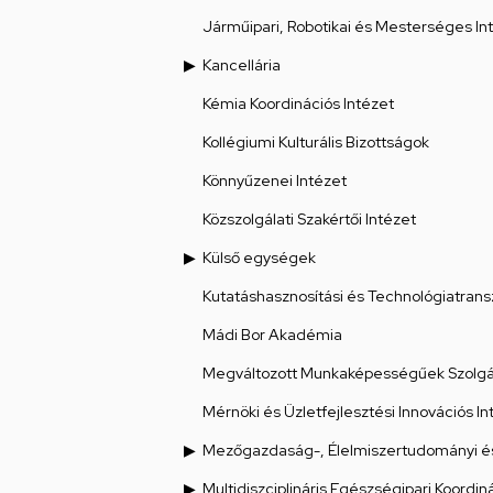
Járműipari, Robotikai és Mesterséges Int
Kancellária
Kémia Koordinációs Intézet
Kollégiumi Kulturális Bizottságok
Könnyűzenei Intézet
Közszolgálati Szakértői Intézet
Külső egységek
Kutatáshasznosítási és Technológiatrans
Mádi Bor Akadémia
Megváltozott Munkaképességűek Szolgál
Mérnöki és Üzletfejlesztési Innovációs In
Mezőgazdaság-, Élelmiszertudományi és
Multidiszciplináris Egészségipari Koordin