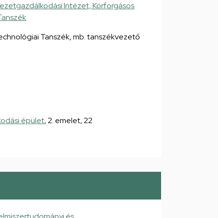
yezetgazdálkodási Intézet, Körforgásos
Tanszék
echnológiai Tanszék, mb. tanszékvezető
kodási épület
, 2. emelet, 22
elmiszertudományi és