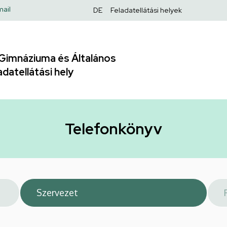
Felső
ail
DE
Feladatellátási helyek
navigáció
Gimnáziuma és Általános
adatellátási hely
Telefonkönyv