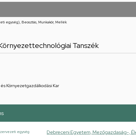
eti egység), Beosztás, Munkakör, Mellék
Környezettechnológiai Tanszék
és Környezetgazdálkodási Kar
ns
Debreceni Egyetem, Mezőgazdaság-, Él
zervezeti egység