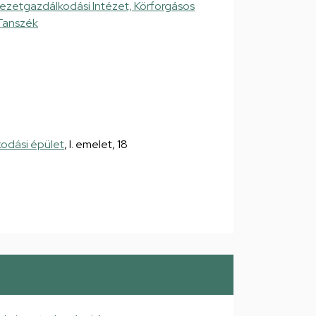
yezetgazdálkodási Intézet, Körforgásos
Tanszék
kodási épület
, I. emelet, 18