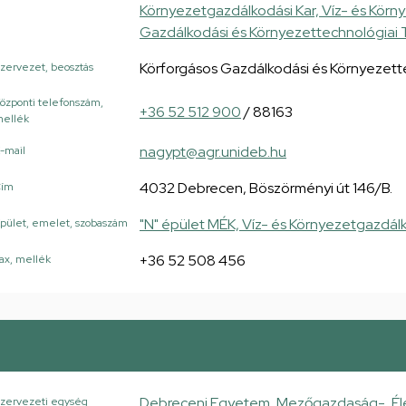
Környezetgazdálkodási Kar, Víz- és Körn
Gazdálkodási és Környezettechnológiai 
Körforgásos Gazdálkodási és Környezett
zervezet, beosztás
özponti telefonszám,
+36 52 512 900
/ 88163
ellék
nagypt@agr.unideb.hu
-mail
4032 Debrecen, Böszörményi út 146/B.
Cím
"N" épület MÉK, Víz- és Környezetgazdál
pület, emelet, szobaszám
+36 52 508 456
ax, mellék
Debreceni Egyetem, Mezőgazdaság-, Él
zervezeti egység