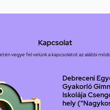
Kapcsolat
etén vegye fel velünk a kapcsolatot az alábbi módo
Debreceni Egy
Gyakorló Gimn
Iskolája Csengő
hely ("Nagyko