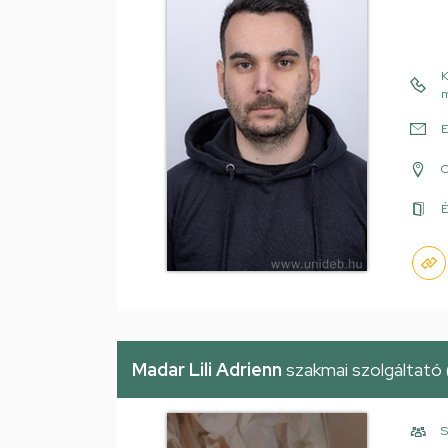
K
m
E
É
Madar Lili Adrienn
szakmai szolgáltató 
S