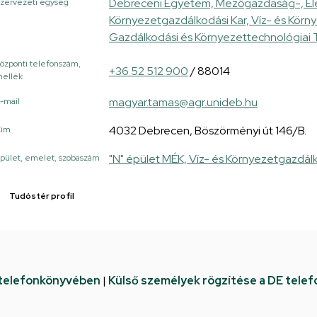
Debreceni Egyetem, Mezőgazdaság-, Él
zervezeti egység
Környezetgazdálkodási Kar, Víz- és Körn
Gazdálkodási és Környezettechnológiai 
özponti telefonszám,
+36 52 512 900
/ 88014
ellék
magyar.tamas@agr.unideb.hu
-mail
4032 Debrecen, Böszörményi út 146/B.
Cím
"N" épület MÉK, Víz- és Környezetgazdál
pület, emelet, szobaszám
Tudóstér profil
 telefonkönyvében
|
Külső személyek rögzítése a DE tele