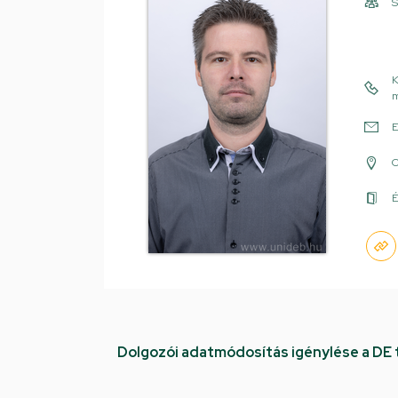
S
K
m
E
É
Dolgozói adatmódosítás igénylése a DE