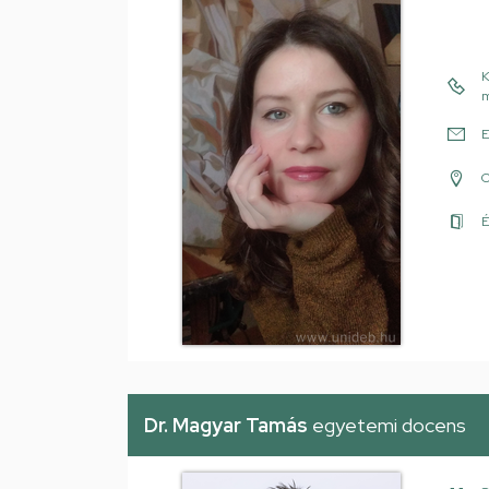
K
m
E
É
Dr. Magyar Tamás
egyetemi docens