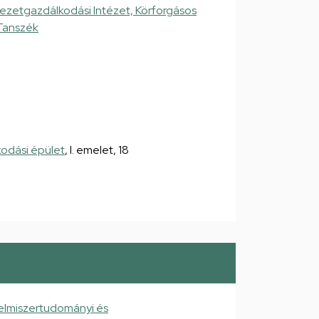
yezetgazdálkodási Intézet, Körforgásos
Tanszék
kodási épület
, I. emelet, 18
elmiszertudományi és