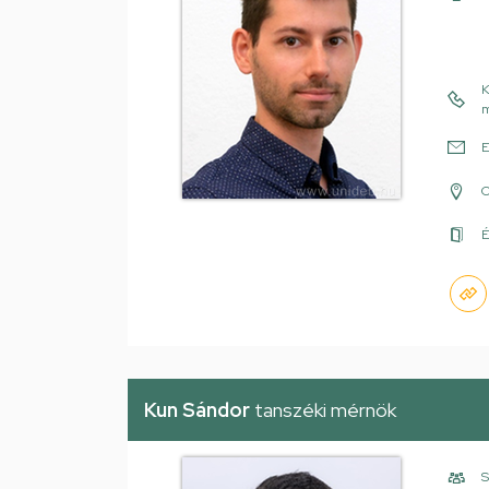
K
m
E
É
Kun Sándor
tanszéki mérnök
S