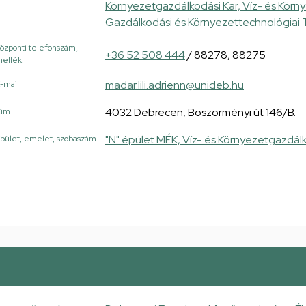
Környezetgazdálkodási Kar, Víz- és Körn
Gazdálkodási és Környezettechnológiai 
özponti telefonszám,
+36 52 508 444
/ 88278, 88275
ellék
madar.lili.adrienn@unideb.hu
-mail
4032 Debrecen, Böszörményi út 146/B.
Cím
"N" épület MÉK, Víz- és Környezetgazdál
pület, emelet, szobaszám