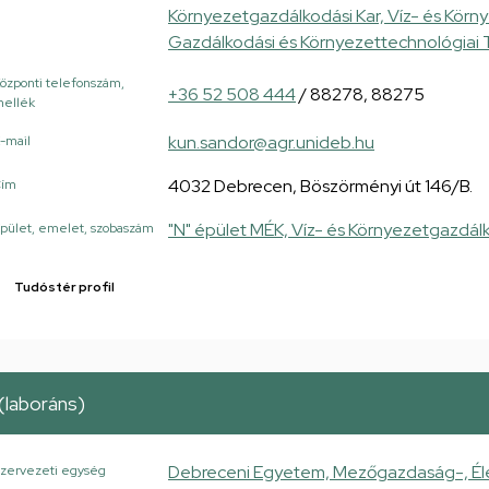
Környezetgazdálkodási Kar, Víz- és Körn
Gazdálkodási és Környezettechnológiai 
özponti telefonszám,
+36 52 508 444
/ 88278, 88275
ellék
kun.sandor@agr.unideb.hu
-mail
4032 Debrecen, Böszörményi út 146/B.
Cím
"N" épület MÉK, Víz- és Környezetgazdál
pület, emelet, szobaszám
Tudóstér profil
(laboráns)
Debreceni Egyetem, Mezőgazdaság-, Él
zervezeti egység