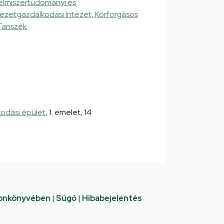
elmiszertudományi és
yezetgazdálkodási Intézet, Körforgásos
Tanszék
kodási épület
, 1. emelet, 14
fonkönyvében
|
Súgó
|
Hibabejelentés