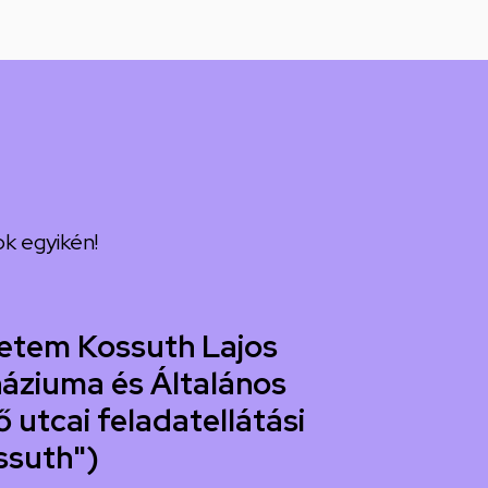
k egyikén!
etem Kossuth Lajos
áziuma és Általános
 utcai feladatellátási
ssuth")