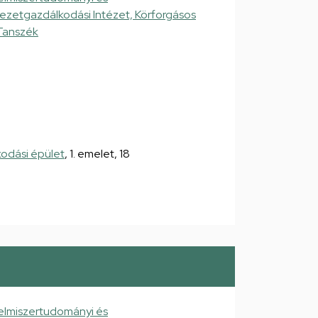
yezetgazdálkodási Intézet, Körforgásos
Tanszék
kodási épület
, 1. emelet, 18
elmiszertudományi és