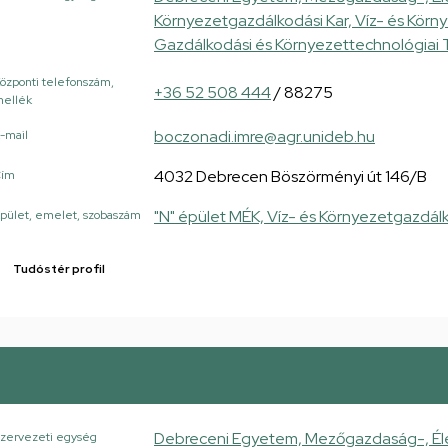
Környezetgazdálkodási Kar, Víz- és Körn
Gazdálkodási és Környezettechnológiai 
özponti telefonszám,
+36 52 508 444
/ 88275
ellék
boczonadi.imre@agr.unideb.hu
-mail
4032 Debrecen Böszörményi út 146/B
Cím
"N" épület MÉK, Víz- és Környezetgazdál
pület, emelet, szobaszám
Tudóstér profil
Debreceni Egyetem, Mezőgazdaság-, Él
zervezeti egység