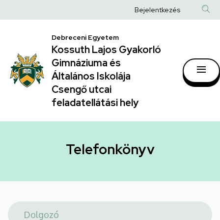
Telefonkönyv
Ugrás
Anonim
Bejelentkezés
a
|
Felhasználói
tartalomra
Kossuth
Debreceni Egyetem
fiók
Kossuth Lajos Gyakorló
Lajos
menüje
Gimnáziuma és
Gyakorló
Általános Iskolája
Gimnáziuma
Csengő utcai
feladatellátási hely
és
Általános
Iskolája
Telefonkönyv
Csengő
utcai
feladatellátási
hely