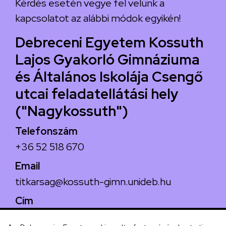
Kérdés esetén vegye fel velünk a
kapcsolatot az alábbi módok egyikén!
Debreceni Egyetem Kossuth
Lajos Gyakorló Gimnáziuma
és Általános Iskolája Csengő
utcai feladatellátási hely
("Nagykossuth")
Telefonszám
+36 52 518 670
Email
titkarsag@kossuth-gimn.unideb.hu
Cím
4029 Debrecen, Csengő utca 4.