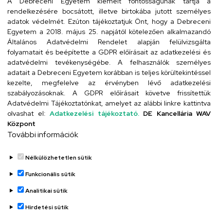
A Debreceni Egyetem kiemelt fontosságúnak tartja a
rendelkezésére bocsátott, illetve birtokába jutott személyes
adatok védelmét. Ezúton tájékoztatjuk Önt, hogy a Debreceni
Egyetem a 2018. május 25. napjától kötelezően alkalmazandó
Szervezeti telefonkönyv
Általános Adatvédelmi Rendelet alapján felülvizsgálta
folyamatait és beépítette a GDPR előírásait az adatkezelési és
adatvédelmi tevékenységébe. A felhasználók személyes
adatait a Debreceni Egyetem korábban is teljes körültekintéssel
UD telefonkönyv
kezelte, megfelelve az érvényben lévő adatkezelési
szabályozásoknak. A GDPR előírásait követve frissítettük
Adatvédelmi Tájékoztatónkat, amelyet az alábbi linkre kattintva
olvashat el:
Adatkezelési tájékoztató.
DE Kancellária WAV
Titkárság
Központ
További információk
Nélkülözhetetlen sütik
Funkcionális sütik
Analitikai sütik
Adatvédelem
Adatvédelem
Hirdetési sütik