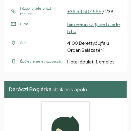
Központi telefonszám,
+36 54 507 555
/ 238
mellék
biro.veronika@med.unide
E-mail
b.hu
4100 Berettyóújfalu
Cím
Orbán Balázs tér 1.
Hotel épület, 1. emelet
Épület, emelet, szobaszám
Daróczi Boglárka
általános ápoló