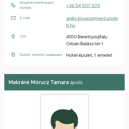
Központi telefonszám,
+36 54 507 505
mellék
aniko.kovacs@med.unide
E-mail
b.hu
4100 Berettyóújfalu
Cím
Orbán Balázs tér 1.
Hotel épület, 1. emelet
Épület, emelet, szobaszám
Makráné Mórucz Tamara
ápoló