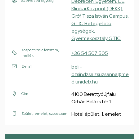
Debreceni Egyetem, DE
Szervezeti egység
Klinikai Központ (DEKK),
Gróf Tisza István Campus,
GTIC Betegellátó
egységek,
Gyermekosztály GTIC
Központi telefonszám,
+36 54 507 505
mellék
beli-
E-mail
dzsindzsa.zsuzsanna@me
d.unideb.hu
4100 Berettyóújfalu
Cím
Orbán Balázs tér 1.
Hotel épület, 1. emelet
Épület, emelet, szobaszám