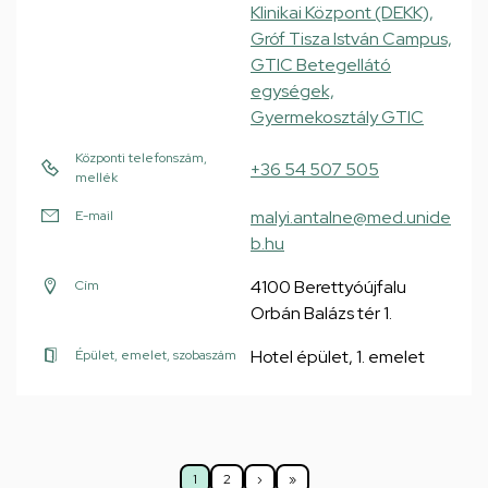
Klinikai Központ (DEKK),
Gróf Tisza István Campus,
GTIC Betegellátó
egységek,
Gyermekosztály GTIC
Központi telefonszám,
+36 54 507 505
mellék
malyi.antalne@med.unide
E-mail
b.hu
4100 Berettyóújfalu
Cím
Orbán Balázs tér 1.
Hotel épület, 1. emelet
Épület, emelet, szobaszám
Oldalszámozás
1
2
›
»