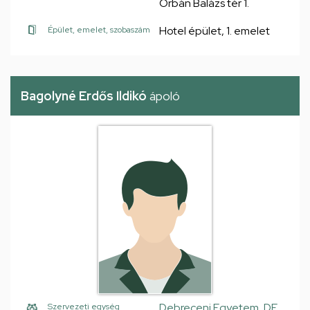
Orbán Balázs tér 1.
Hotel épület, 1. emelet
Épület, emelet, szobaszám
Bagolyné Erdős Ildikó
ápoló
Debreceni Egyetem, DE
Szervezeti egység