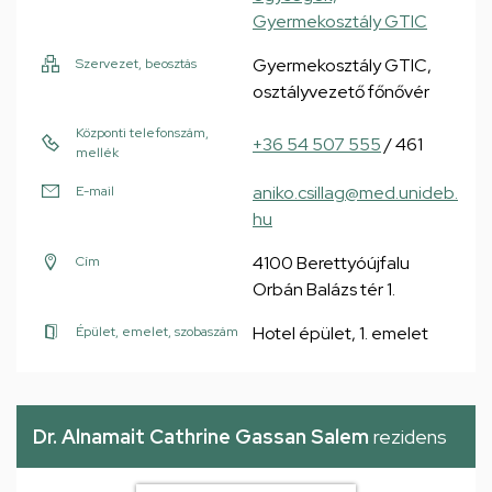
Gyermekosztály GTIC
Gyermekosztály GTIC,
Szervezet, beosztás
osztályvezető főnővér
Központi telefonszám,
+36 54 507 555
/ 461
mellék
aniko.csillag@med.unideb.
E-mail
hu
4100 Berettyóújfalu
Cím
Orbán Balázs tér 1.
Hotel épület, 1. emelet
Épület, emelet, szobaszám
Dr. Alnamait Cathrine Gassan Salem
rezidens