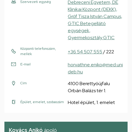
Debreceni Egyetem, DE
Szervezeti egység
Klinikai Központ (DEKK),
Gróf Tisza István Campus,
GTIC Betegellátó
egységek,
Gyermekosztály GTIC
Központi telefonszám,
+36 54 507 555
/ 222
mellék
horvathne.eniko@med.uni
E-mail
deb.hu
4100 Berettyóújfalu
Cím
Orbán Balázs tér 1.
Hotel épület, 1. emelet
Épület, emelet, szobaszám
Kovács Anikó
ápoló