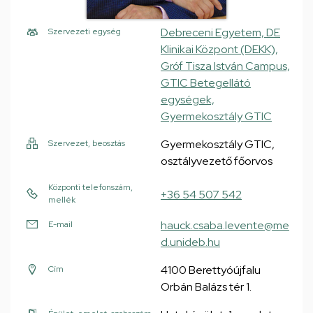
Debreceni Egyetem, DE
Szervezeti egység
Klinikai Központ (DEKK),
Gróf Tisza István Campus,
GTIC Betegellátó
egységek,
Gyermekosztály GTIC
Gyermekosztály GTIC,
Szervezet, beosztás
osztályvezető főorvos
Központi telefonszám,
+36 54 507 542
mellék
hauck.csaba.levente@me
E-mail
d.unideb.hu
4100 Berettyóújfalu
Cím
Orbán Balázs tér 1.