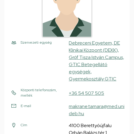
Debreceni Egyetem, DE
Szervezeti egység
Klinikai Központ (DEKK),
Gróf Tisza István Campus,
GTIC Betegellátó
egységek,
Gyermekosztály GTIC
Központi telefonszám,
+36 54 507 505
mellék
makrane.tamara@med.uni
E-mail
deb.hu
4100 Berettyóújfalu
Cím
Orbán Balázs tér 1.