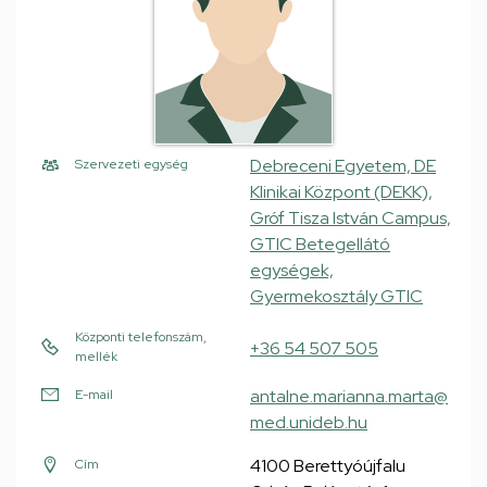
Debreceni Egyetem, DE
Szervezeti egység
Klinikai Központ (DEKK),
Gróf Tisza István Campus,
GTIC Betegellátó
egységek,
Gyermekosztály GTIC
Központi telefonszám,
+36 54 507 505
mellék
antalne.marianna.marta@
E-mail
med.unideb.hu
4100 Berettyóújfalu
Cím