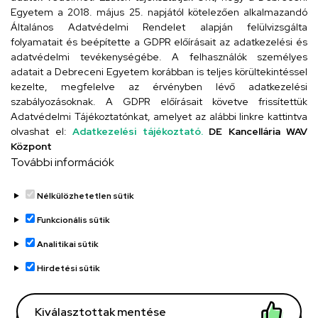
Egyetem a 2018. május 25. napjától kötelezően alkalmazandó
Szervezeti telefonkönyv
Általános Adatvédelmi Rendelet alapján felülvizsgálta
folyamatait és beépítette a GDPR előírásait az adatkezelési és
adatvédelmi tevékenységébe. A felhasználók személyes
adatait a Debreceni Egyetem korábban is teljes körültekintéssel
UD telefonkönyv
kezelte, megfelelve az érvényben lévő adatkezelési
szabályozásoknak. A GDPR előírásait követve frissítettük
Adatvédelmi Tájékoztatónkat, amelyet az alábbi linkre kattintva
olvashat el:
Adatkezelési tájékoztató.
DE Kancellária WAV
Titkárság
Központ
További információk
Nélkülözhetetlen sütik
Funkcionális sütik
Analitikai sütik
Adatvédelem
Adatvédelem
Hirdetési sütik
Régi oldal
Kiválasztottak mentése