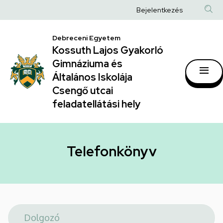
Telefonkönyv
Ugrás
Anonim
Bejelentkezés
a
|
Felhasználói
tartalomra
Kossuth
Debreceni Egyetem
fiók
Kossuth Lajos Gyakorló
Lajos
menüje
Gimnáziuma és
Gyakorló
Általános Iskolája
Gimnáziuma
Csengő utcai
feladatellátási hely
és
Általános
Iskolája
Telefonkönyv
Csengő
utcai
feladatellátási
hely