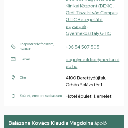
Klinikai Központ (DEKK),
Gróf Tisza István Campus,
GTIC Betegellátó
egységek,
Gyermekosztály GTIC
Központi telefonszám,
+36 54 507 505
mellék
bagolyne.ildiko@med.unid
E-mail
eb.hu
4100 Berettyóújfalu
Cím
Orbán Balázs tér 1.
Hotel épület, 1. emelet
Épület, emelet, szobaszám
Balázsné Kovács Klaudia Magdolna
ápoló