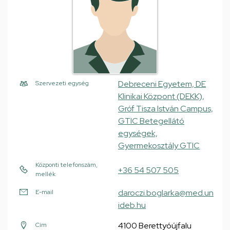
Debreceni Egyetem, DE
Szervezeti egység
Klinikai Központ (DEKK),
Gróf Tisza István Campus,
GTIC Betegellátó
egységek,
Gyermekosztály GTIC
Központi telefonszám,
+36 54 507 505
mellék
daroczi.boglarka@med.un
E-mail
ideb.hu
4100 Berettyóújfalu
Cím