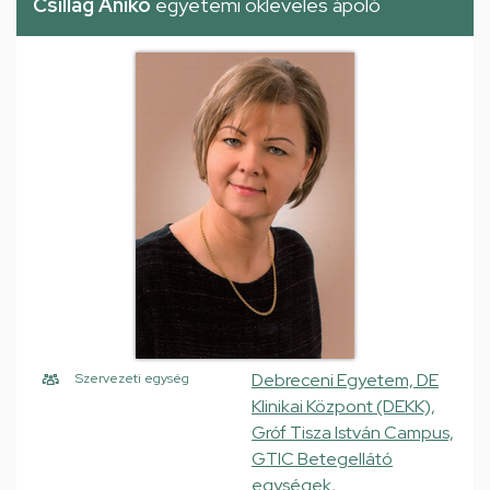
Csillag Anikó
egyetemi okleveles ápoló
Debreceni Egyetem, DE
Szervezeti egység
Klinikai Központ (DEKK),
Gróf Tisza István Campus,
GTIC Betegellátó
egységek,