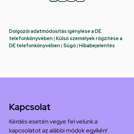
Jelenlegi
Oldal
Következő
Utolsó
oldal
oldal
oldal
Dolgozói adatmódosítás igénylése a DE
telefonkönyvében
|
Külső személyek rögzítése a
DE telefonkönyvében
|
Súgó
|
Hibabejelentés
Kapcsolat
Kérdés esetén vegye fel velünk a
kapcsolatot az alábbi módok egyikén!