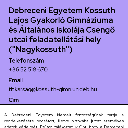
Debreceni Egyetem Kossuth
Lajos Gyakorló Gimnáziuma
és Általános Iskolája Csengő
utcai feladatellátási hely
("Nagykossuth")
Telefonszám
+36 52 518 670
Email
titkarsag@kossuth-gimn.unideb.hu
Cím
4029 Debrecen, Csengő utca 4.
A Debreceni Egyetem kiemelt fontosságúnak tartja a
rendelkezésére bocsátott, illetve birtokába jutott személyes
adatok védelmét. Ezúton tájékoztatjuk Önt, hogy a Debreceni