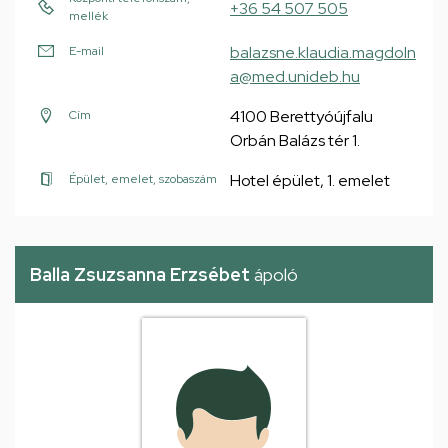
+36 54 507 505
mellék
balazsne.klaudia.magdoln
E-mail
a@med.unideb.hu
4100 Berettyóújfalu
Cím
Orbán Balázs tér 1.
Hotel épület, 1. emelet
Épület, emelet, szobaszám
Balla Zsuzsanna Erzsébet
ápoló