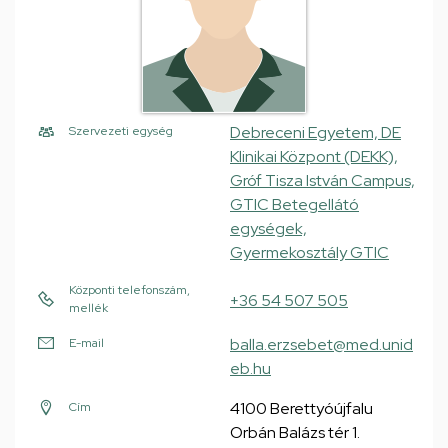
Debreceni Egyetem, DE
Szervezeti egység
Klinikai Központ (DEKK),
Gróf Tisza István Campus,
GTIC Betegellátó
egységek,
Gyermekosztály GTIC
Központi telefonszám,
+36 54 507 505
mellék
balla.erzsebet@med.unid
E-mail
eb.hu
4100 Berettyóújfalu
Cím
Orbán Balázs tér 1.