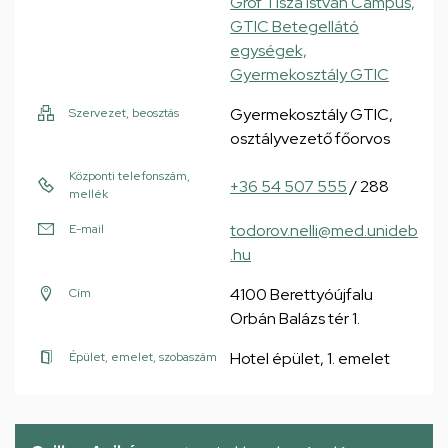
Gróf Tisza István Campus,
GTIC Betegellátó
egységek,
Gyermekosztály GTIC
Gyermekosztály GTIC,
Szervezet, beosztás
osztályvezető főorvos
Központi telefonszám,
+36 54 507 555
/ 288
mellék
todorov.nelli@med.unideb
E-mail
.hu
4100 Berettyóújfalu
Cím
Orbán Balázs tér 1.
Hotel épület, 1. emelet
Épület, emelet, szobaszám