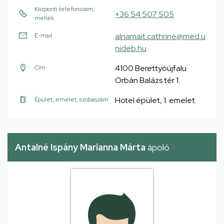
Központi telefonszám,
+36 54 507 505
mellék
alnamait.cathrine@med.u
E-mail
nideb.hu
4100 Berettyóújfalu
Cím
Orbán Balázs tér 1.
Hotel épület, 1. emelet
Épület, emelet, szobaszám
Antalné Ispány Marianna Márta
ápoló