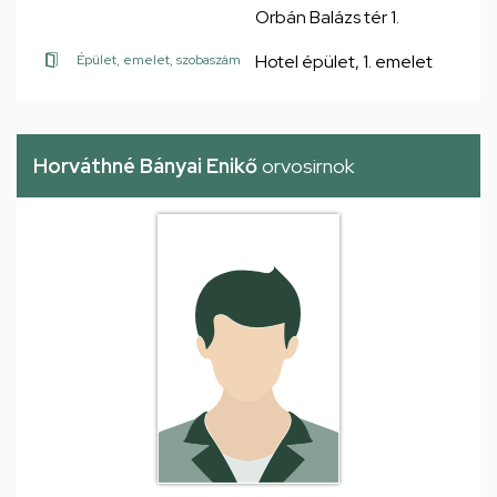
Orbán Balázs tér 1.
Hotel épület, 1. emelet
Épület, emelet, szobaszám
Horváthné Bányai Enikő
orvosirnok