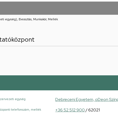
eti egység), Beosztás, Munkakör, Mellék
tatóközpont
Debreceni Egyetem, oDeon Szín
zervezeti egység
+36 52 512 900
/ 62021
özponti telefonszám, mellék