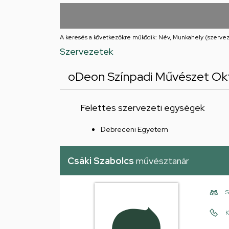
utcai
feladatellátási
A keresés a következőkre működik: Név, Munkahely (szervez
hely
Szervezetek
oDeon Színpadi Művészet Ok
Felettes szervezeti egységek
Debreceni Egyetem
Csáki Szabolcs
művésztanár
S
K