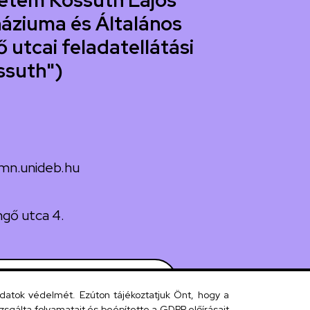
etem Kossuth Lajos
áziuma és Általános
 utcai feladatellátási
ssuth")
mn.unideb.hu
gő utca 4.
 telefonkönyv
adatok védelmét. Ezúton tájékoztatjuk Önt, hogy a
sgálta folyamatait és beépítette a GDPR előírásait