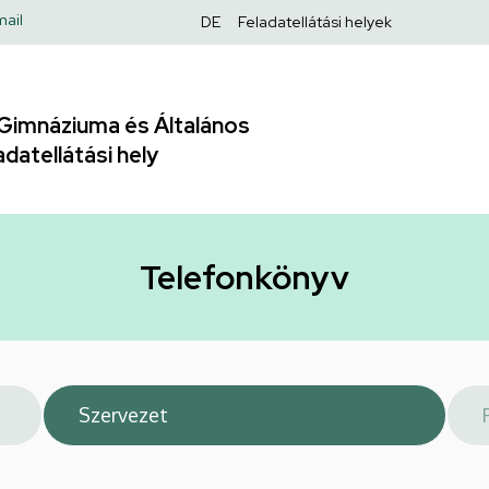
Felső
ail
DE
Feladatellátási helyek
navigáció
Gimnáziuma és Általános
adatellátási hely
Telefonkönyv