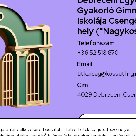
Debreceni Egy
Gyakorló Gimn
Iskolája Csengő
hely ("Nagyko
Telefonszám
+36 52 518 670
Email
titkarsag@kossuth-gi
Cím
4029 Debrecen, Csen
Szervezeti
 a rendelkezésére bocsátott, illetve birtokába jutott személyes 
lezően alkalmazandó Általános Adatvédelmi Rendelet alapján felülviz