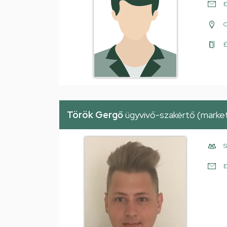
E
É
Török Gergő
ügyvivő-szakértő (market
S
E