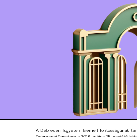
A Debreceni Egyetem kiemelt fontosságúnak tartja
Debreceni Egyetem a 2018. május 25. napjától köte