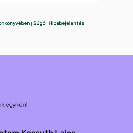
fonkönyvében
|
Súgó
|
Hibabejelentés
k egyikén!