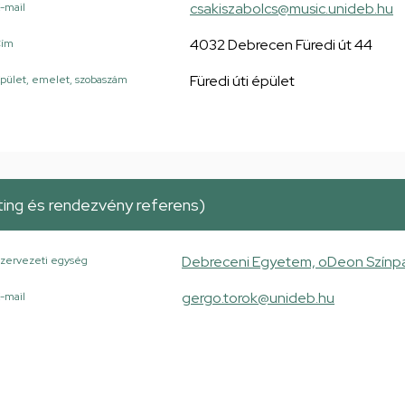
csakiszabolcs@music.unideb.hu
-mail
4032 Debrecen Füredi út 44
Cím
Füredi úti épület
pület, emelet, szobaszám
ing és rendezvény referens)
Debreceni Egyetem, oDeon Színp
zervezeti egység
gergo.torok@unideb.hu
-mail