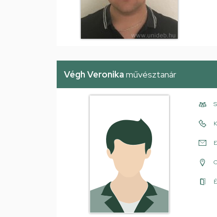
Végh Veronika
művésztanár
S
K
E
É