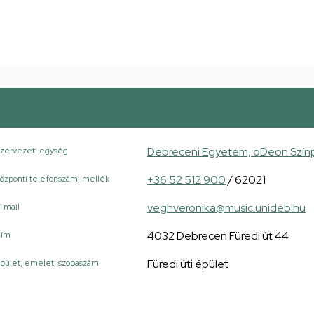
Debreceni Egyetem, oDeon Szín
zervezeti egység
+36 52 512 900
/ 62021
özponti telefonszám, mellék
veghveronika@music.unideb.hu
-mail
4032 Debrecen Füredi út 44
Cím
Füredi úti épület
pület, emelet, szobaszám