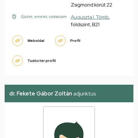
Zsigmond körút 22
Auguszta I. Tömb
,
Épület, emelet, szobaszám
földszint, B21
Weboldal
Profil
Tudóstér profil
dr. Fekete Gábor Zoltán
adjunktus