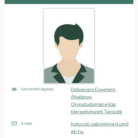
Debreceni Egyetem,
Szervezeti egység
Általános
Orvostudományi Kar,
Idegsebészeti Tanszék
hutoczki.gabor@med.unid
E-mail
eb.hu