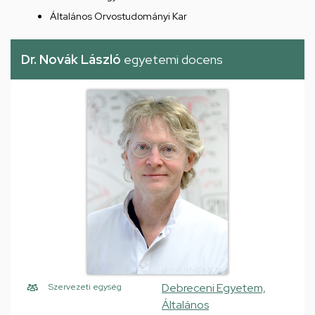
Általános Orvostudományi Kar
Dr. Novák László
egyetemi docens
Debreceni Egyetem,
Szervezeti egység
Általános