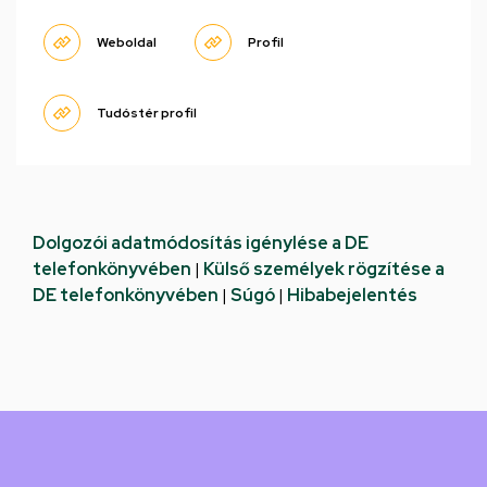
Weboldal
Profil
Tudóstér profil
Dolgozói adatmódosítás igénylése a DE
telefonkönyvében
|
Külső személyek rögzítése a
DE telefonkönyvében
|
Súgó
|
Hibabejelentés