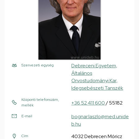
Debreceni Egyetem,
Szervezeti egység
Általános
Orvostudományi Kar,
Idegsebészeti Tanszék
Központi telefonszám,
+36 52 411 600
/ 55182
mellék
bognar.laszlo@med.unide
E-mail
b.hu
4032 Debrecen Móricz
Cím