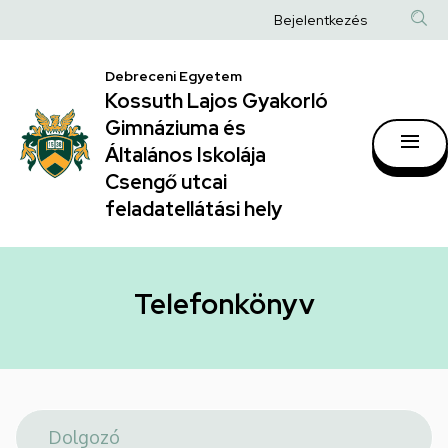
Telefonkönyv
Ugrás
Anonim
Bejelentkezés
a
|
Felhasználói
tartalomra
Kossuth
Debreceni Egyetem
fiók
Kossuth Lajos Gyakorló
Lajos
menüje
Gimnáziuma és
Gyakorló
Általános Iskolája
Gimnáziuma
Csengő utcai
feladatellátási hely
és
Általános
Iskolája
Telefonkönyv
Csengő
utcai
feladatellátási
hely