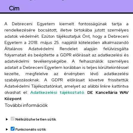
Cím
4029 Debrecen, Csengő utca 4.
A Debreceni Egyetem kiemelt fontosságúnak tartja a
rendelkezésére bocsátott, illetve birtokába jutott személyes
adatok védelmét. Ezúton tájékoztatjuk Önt, hogy a Debreceni
Egyetem a 2018. május 25. napjától kötelezően alkalmazandó
Szervezeti telefonkönyv
Általános Adatvédelmi Rendelet alapján felülvizsgálta
folyamatait és beépítette a GDPR előírásait az adatkezelési és
adatvédelmi tevékenységébe. A felhasználók személyes
adatait a Debreceni Egyetem korábban is teljes körültekintéssel
UD telefonkönyv
kezelte, megfelelve az érvényben lévő adatkezelési
szabályozásoknak. A GDPR előírásait követve frissítettük
Adatvédelmi Tájékoztatónkat, amelyet az alábbi linkre kattintva
olvashat el:
Adatkezelési tájékoztató.
DE Kancellária WAV
Titkárság
Központ
További információk
Nélkülözhetetlen sütik
Funkcionális sütik