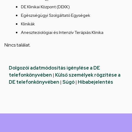
DE Klinikai Központ (DEKK)
Egészségügyi Szolgáltató Egységek
Klinikák
Aneszteziológiai és Intenzív Terápiás Klinika
Nincs találat.
Dolgozói adatmódosítás igénylése a DE
telefonkönyvében
|
Külső személyek rögzítése a
DE telefonkönyvében
|
Súgó
|
Hibabejelentés