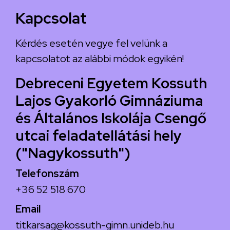
Kapcsolat
Kérdés esetén vegye fel velünk a
kapcsolatot az alábbi módok egyikén!
Debreceni Egyetem Kossuth
Lajos Gyakorló Gimnáziuma
és Általános Iskolája Csengő
utcai feladatellátási hely
("Nagykossuth")
Telefonszám
+36 52 518 670
Email
titkarsag@kossuth-gimn.unideb.hu