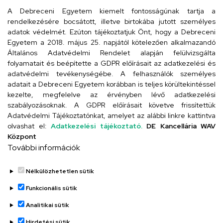
4029 Debrecen, Csengő utca 4.
A Debreceni Egyetem kiemelt fontosságúnak tartja a
rendelkezésére bocsátott, illetve birtokába jutott személyes
adatok védelmét. Ezúton tájékoztatjuk Önt, hogy a Debreceni
Egyetem a 2018. május 25. napjától kötelezően alkalmazandó
Szervezeti telefonkönyv
Általános Adatvédelmi Rendelet alapján felülvizsgálta
folyamatait és beépítette a GDPR előírásait az adatkezelési és
adatvédelmi tevékenységébe. A felhasználók személyes
adatait a Debreceni Egyetem korábban is teljes körültekintéssel
UD telefonkönyv
kezelte, megfelelve az érvényben lévő adatkezelési
szabályozásoknak. A GDPR előírásait követve frissítettük
Adatvédelmi Tájékoztatónkat, amelyet az alábbi linkre kattintva
olvashat el:
Adatkezelési tájékoztató.
DE Kancellária WAV
Titkárság
Központ
További információk
Nélkülözhetetlen sütik
Funkcionális sütik
Analitikai sütik
Adatvédelem
Hirdetési sütik