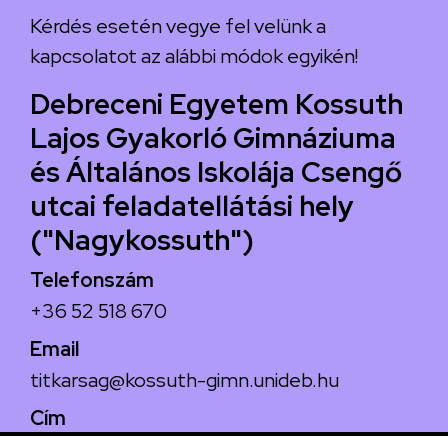
Kérdés esetén vegye fel velünk a
kapcsolatot az alábbi módok egyikén!
Debreceni Egyetem Kossuth
Lajos Gyakorló Gimnáziuma
és Általános Iskolája Csengő
utcai feladatellátási hely
("Nagykossuth")
Telefonszám
+36 52 518 670
Email
titkarsag@kossuth-gimn.unideb.hu
Cím