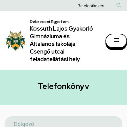
Telefonkönyv
Ugrás
Anonim
Bejelentkezés
a
|
Felhasználói
tartalomra
Kossuth
Debreceni Egyetem
fiók
Kossuth Lajos Gyakorló
Lajos
menüje
Gimnáziuma és
Gyakorló
Általános Iskolája
Gimnáziuma
Csengő utcai
feladatellátási hely
és
Általános
Iskolája
Telefonkönyv
Csengő
utcai
feladatellátási
hely