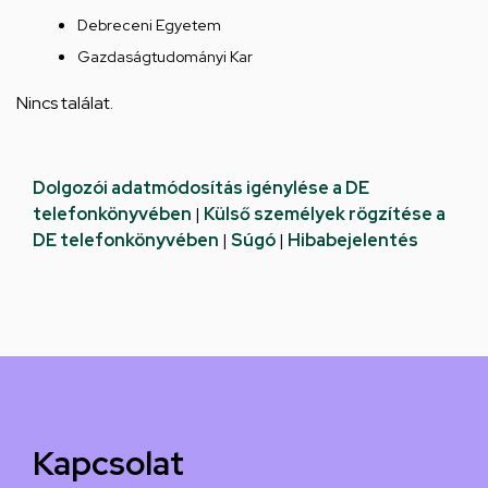
Debreceni Egyetem
Gazdaságtudományi Kar
Nincs találat.
Dolgozói adatmódosítás igénylése a DE
telefonkönyvében
|
Külső személyek rögzítése a
DE telefonkönyvében
|
Súgó
|
Hibabejelentés
Kapcsolat