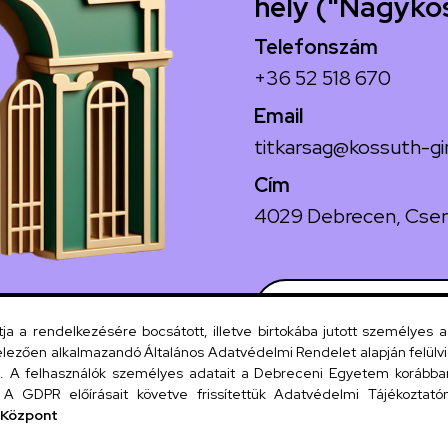
hely ("Nagyko
Telefonszám
+36 52 518 670
Email
titkarsag@kossuth-gi
Cím
4029 Debrecen, Csen
Szervezeti
 a rendelkezésére bocsátott, illetve birtokába jutott személyes 
lezően alkalmazandó Általános Adatvédelmi Rendelet alapján felülviz
A felhasználók személyes adatait a Debreceni Egyetem korábban i
UD tel
A GDPR előírásait követve frissítettük Adatvédelmi Tájékoztatónk
 Központ