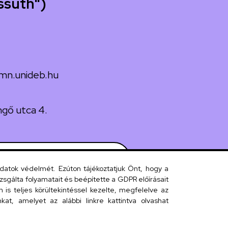
ssuth")
mn.unideb.hu
gő utca 4.
 telefonkönyv
adatok védelmét. Ezúton tájékoztatjuk Önt, hogy a
sgálta folyamatait és beépítette a GDPR előírásait
s teljes körültekintéssel kezelte, megfelelve az
efonkönyv
at, amelyet az alábbi linkre kattintva olvashat