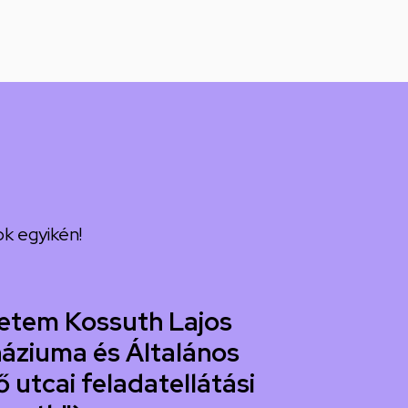
k egyikén!
etem Kossuth Lajos
áziuma és Általános
 utcai feladatellátási