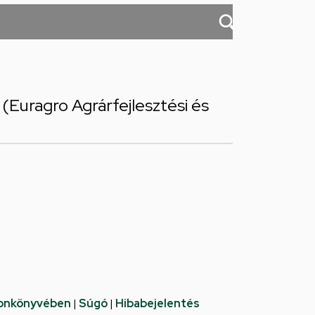
(Euragro Agrárfejlesztési és
fonkönyvében
|
Súgó
|
Hibabejelentés