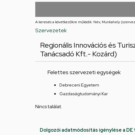
utcai
feladatellátási
A keresés a következőkre működik: Név, Munkahely (szervez
hely
Szervezetek
Regionális Innovációs és Turi
Tanácsadó Kft.- Kozárd)
Felettes szervezeti egységek
Debreceni Egyetem
Gazdaságtudományi Kar
Nincs találat.
Dolgozói adatmódosítás igénylése a DE