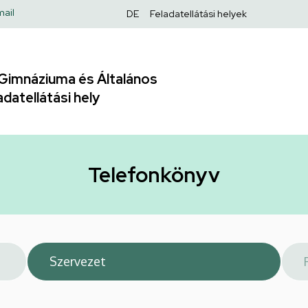
Felső
ail
DE
Feladatellátási helyek
navigáció
Gimnáziuma és Általános
adatellátási hely
Telefonkönyv