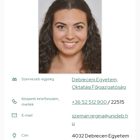
Debreceni Egyetem,
Szervezeti egység
Oktatási Főigazgatóság
Központi telefonszám,
+36 52 512 900
/ 22515
mellék
szeman.regina@unideb.h
E-mail
u
4032 Debrecen Egyetem
Cím