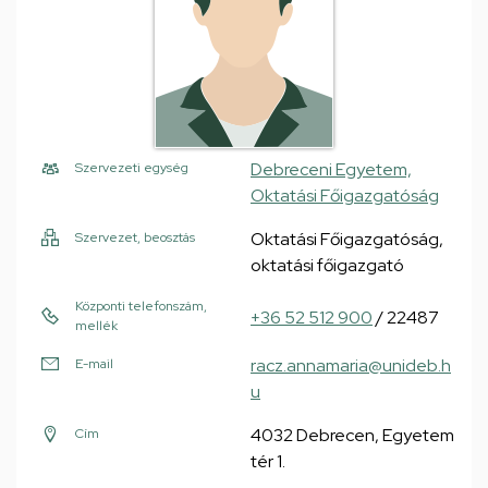
Debreceni Egyetem,
Szervezeti egység
Oktatási Főigazgatóság
Oktatási Főigazgatóság,
Szervezet, beosztás
oktatási főigazgató
Központi telefonszám,
+36 52 512 900
/ 22487
mellék
racz.annamaria@unideb.h
E-mail
u
4032 Debrecen, Egyetem
Cím
tér 1.