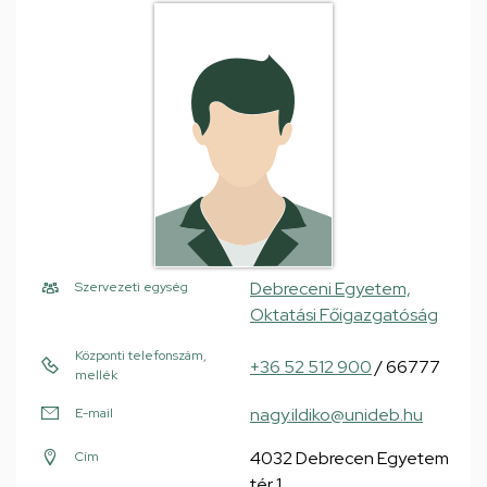
Debreceni Egyetem,
Szervezeti egység
Oktatási Főigazgatóság
Központi telefonszám,
+36 52 512 900
/ 66777
mellék
nagy.ildiko@unideb.hu
E-mail
4032 Debrecen Egyetem
Cím
tér 1