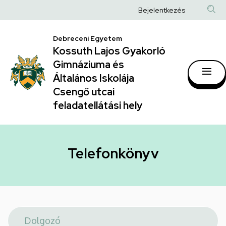
Telefonkönyv
Ugrás
Anonim
Bejelentkezés
a
|
Felhasználói
tartalomra
Kossuth
Debreceni Egyetem
fiók
Kossuth Lajos Gyakorló
Lajos
menüje
Gimnáziuma és
Gyakorló
Általános Iskolája
Gimnáziuma
Csengő utcai
feladatellátási hely
és
Általános
Iskolája
Telefonkönyv
Csengő
utcai
feladatellátási
hely