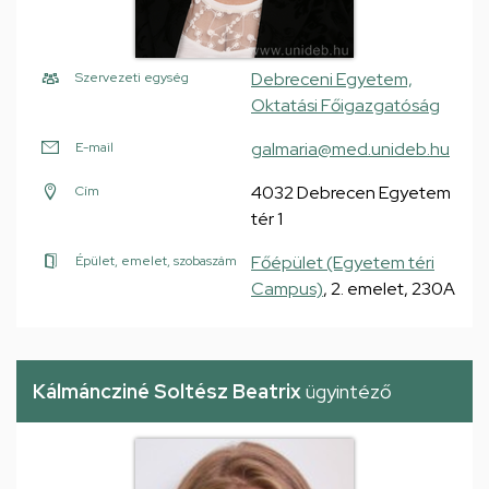
Debreceni Egyetem,
Szervezeti egység
Oktatási Főigazgatóság
galmaria@med.unideb.hu
E-mail
4032 Debrecen Egyetem
Cím
tér 1
Főépület (Egyetem téri
Épület, emelet, szobaszám
Campus)
, 2. emelet, 230A
Kálmáncziné Soltész Beatrix
ügyintéző