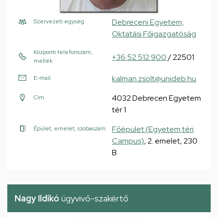
Debreceni Egyetem,
Szervezeti egység
Oktatási Főigazgatóság
Központi telefonszám,
+36 52 512 900
/ 22501
mellék
kalman.zsolt@unideb.hu
E-mail
4032 Debrecen Egyetem
Cím
tér 1
Főépület (Egyetem téri
Épület, emelet, szobaszám
Campus)
, 2. emelet, 230
B
Nagy Ildikó
ügyvivő-szakértő