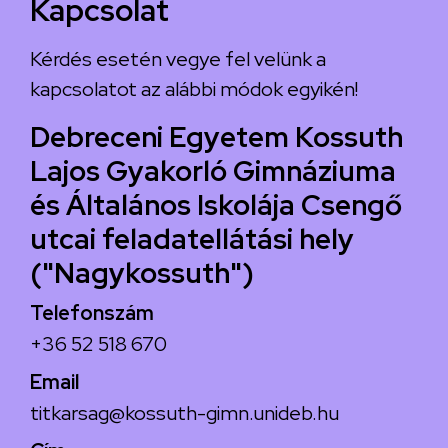
Kapcsolat
Kérdés esetén vegye fel velünk a
kapcsolatot az alábbi módok egyikén!
Debreceni Egyetem Kossuth
Lajos Gyakorló Gimnáziuma
és Általános Iskolája Csengő
utcai feladatellátási hely
("Nagykossuth")
Telefonszám
+36 52 518 670
Email
titkarsag@kossuth-gimn.unideb.hu