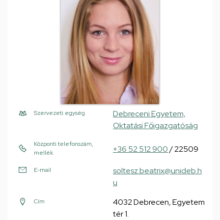
Debreceni Egyetem,
Szervezeti egység
Oktatási Főigazgatóság
Központi telefonszám,
+36 52 512 900
/ 22509
mellék
soltesz.beatrix@unideb.h
E-mail
u
4032 Debrecen, Egyetem
Cím
tér 1.