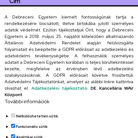
Cím
4029 Debrecen, Csengő utca 4.
A Debreceni Egyetem kiemelt fontosságúnak tartja a
rendelkezésére bocsátott, illetve birtokába jutott személyes
adatok védelmét. Ezúton tájékoztatjuk Önt, hogy a Debreceni
Egyetem a 2018. május 25. napjától kötelezően alkalmazandó
Szervezeti telefonkönyv
Általános Adatvédelmi Rendelet alapján felülvizsgálta
folyamatait és beépítette a GDPR előírásait az adatkezelési és
adatvédelmi tevékenységébe. A felhasználók személyes
adatait a Debreceni Egyetem korábban is teljes körültekintéssel
UD telefonkönyv
kezelte, megfelelve az érvényben lévő adatkezelési
szabályozásoknak. A GDPR előírásait követve frissítettük
Adatvédelmi Tájékoztatónkat, amelyet az alábbi linkre kattintva
olvashat el:
Adatkezelési tájékoztató.
DE Kancellária WAV
Titkárság
Központ
További információk
Nélkülözhetetlen sütik
Funkcionális sütik
Analitikai sütik