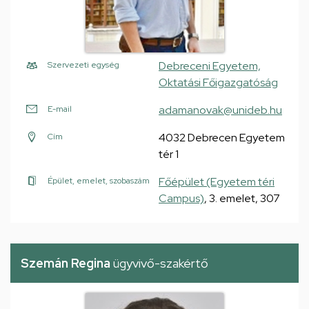
Debreceni Egyetem,
Szervezeti egység
Oktatási Főigazgatóság
adamanovak@unideb.hu
E-mail
4032 Debrecen Egyetem
Cím
tér 1
Főépület (Egyetem téri
Épület, emelet, szobaszám
Campus)
, 3. emelet, 307
Szemán Regina
ügyvivő-szakértő