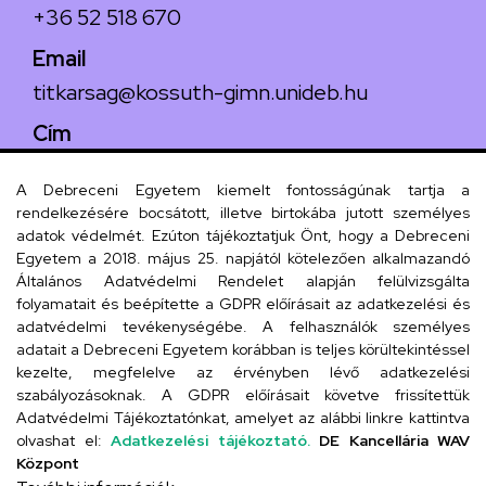
+36 52 518 670
Email
titkarsag@kossuth-gimn.unideb.hu
Cím
4029 Debrecen, Csengő utca 4.
A Debreceni Egyetem kiemelt fontosságúnak tartja a
rendelkezésére bocsátott, illetve birtokába jutott személyes
adatok védelmét. Ezúton tájékoztatjuk Önt, hogy a Debreceni
Egyetem a 2018. május 25. napjától kötelezően alkalmazandó
Szervezeti telefonkönyv
Általános Adatvédelmi Rendelet alapján felülvizsgálta
folyamatait és beépítette a GDPR előírásait az adatkezelési és
adatvédelmi tevékenységébe. A felhasználók személyes
adatait a Debreceni Egyetem korábban is teljes körültekintéssel
UD telefonkönyv
kezelte, megfelelve az érvényben lévő adatkezelési
szabályozásoknak. A GDPR előírásait követve frissítettük
Adatvédelmi Tájékoztatónkat, amelyet az alábbi linkre kattintva
olvashat el:
Adatkezelési tájékoztató.
DE Kancellária WAV
Titkárság
Központ