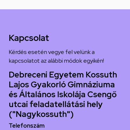
Kapcsolat
Kérdés esetén vegye fel velünk a
kapcsolatot az alábbi módok egyikén!
Debreceni Egyetem Kossuth
Lajos Gyakorló Gimnáziuma
és Általános Iskolája Csengő
utcai feladatellátási hely
("Nagykossuth")
Telefonszám