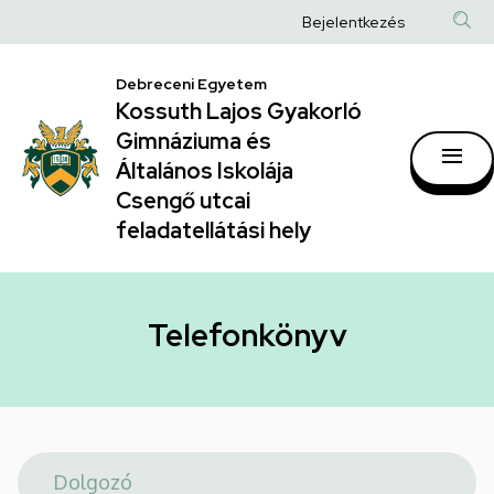
Telefonkönyv
Ugrás
Anonim
Bejelentkezés
a
|
Felhasználói
tartalomra
Kossuth
Debreceni Egyetem
fiók
Kossuth Lajos Gyakorló
Lajos
menüje
Gimnáziuma és
Gyakorló
Általános Iskolája
Gimnáziuma
Csengő utcai
feladatellátási hely
és
Általános
Iskolája
Telefonkönyv
Csengő
utcai
feladatellátási
hely