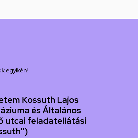
k egyikén!
etem Kossuth Lajos
áziuma és Általános
 utcai feladatellátási
ssuth")