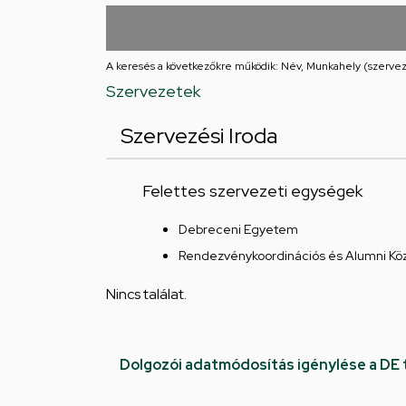
utcai
feladatellátási
A keresés a következőkre működik: Név, Munkahely (szervez
hely
Szervezetek
Szervezési Iroda
Felettes szervezeti egységek
Debreceni Egyetem
Rendezvénykoordinációs és Alumni Kö
Nincs találat.
Dolgozói adatmódosítás igénylése a DE