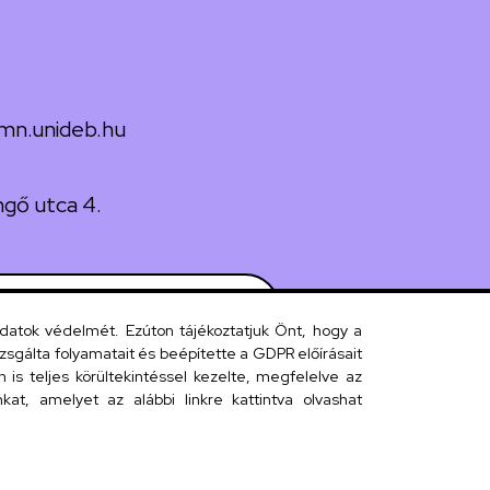
mn.unideb.hu
gő utca 4.
 telefonkönyv
adatok védelmét. Ezúton tájékoztatjuk Önt, hogy a
sgálta folyamatait és beépítette a GDPR előírásait
s teljes körültekintéssel kezelte, megfelelve az
efonkönyv
at, amelyet az alábbi linkre kattintva olvashat