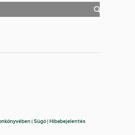
fonkönyvében
|
Súgó
|
Hibabejelentés