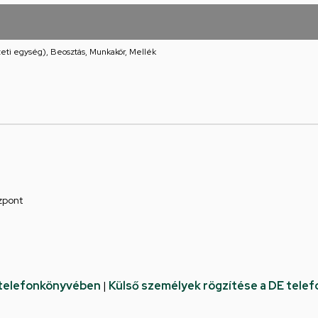
eti egység), Beosztás, Munkakör, Mellék
zpont
 telefonkönyvében
|
Külső személyek rögzítése a DE tele