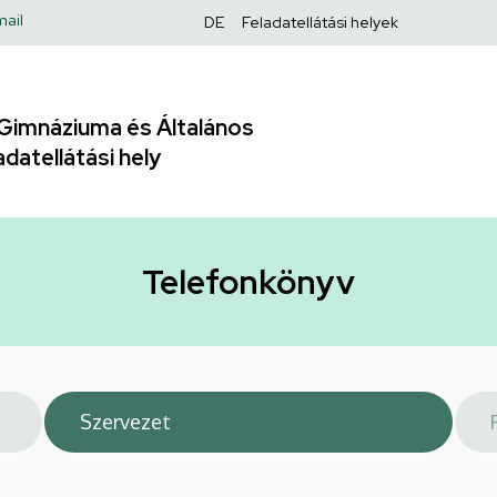
Felső
ail
DE
Feladatellátási helyek
navigáció
Gimnáziuma és Általános
adatellátási hely
Telefonkönyv