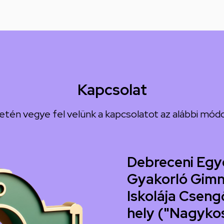
Kapcsolat
etén vegye fel velünk a kapcsolatot az alábbi módo
Debreceni Egy
Gyakorló Gimn
Iskolája Csengő
hely ("Nagyko