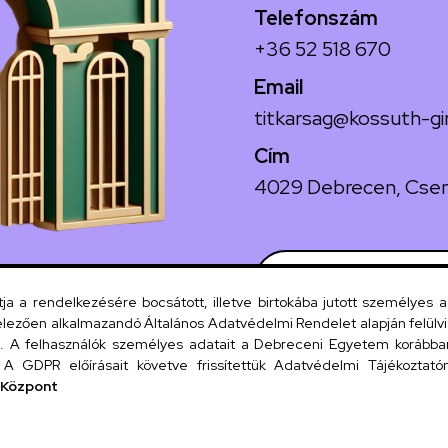
Telefonszám
+36 52 518 670
Email
titkarsag@kossuth-gi
Cím
4029 Debrecen, Csen
Szervezeti
 a rendelkezésére bocsátott, illetve birtokába jutott személyes 
lezően alkalmazandó Általános Adatvédelmi Rendelet alapján felülviz
A felhasználók személyes adatait a Debreceni Egyetem korábban i
UD tel
A GDPR előírásait követve frissítettük Adatvédelmi Tájékoztatónk
 Központ