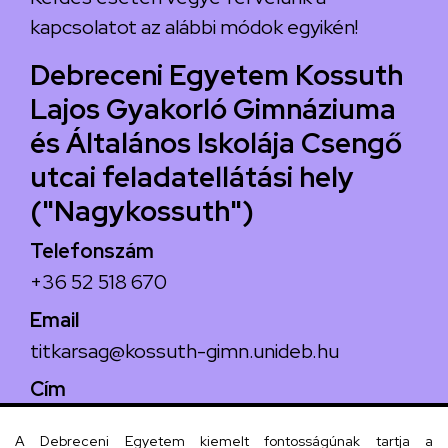
kapcsolatot az alábbi módok egyikén!
Debreceni Egyetem Kossuth
Lajos Gyakorló Gimnáziuma
és Általános Iskolája Csengő
utcai feladatellátási hely
("Nagykossuth")
Telefonszám
+36 52 518 670
Email
titkarsag@kossuth-gimn.unideb.hu
Cím
4029 Debrecen, Csengő utca 4.
A Debreceni Egyetem kiemelt fontosságúnak tartja a