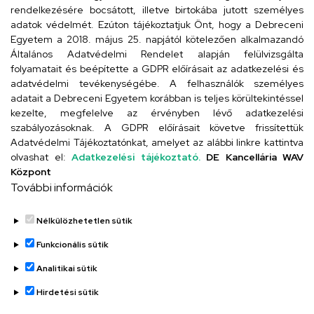
rendelkezésére bocsátott, illetve birtokába jutott személyes
adatok védelmét. Ezúton tájékoztatjuk Önt, hogy a Debreceni
Egyetem a 2018. május 25. napjától kötelezően alkalmazandó
Szervezeti telefonkönyv
Általános Adatvédelmi Rendelet alapján felülvizsgálta
folyamatait és beépítette a GDPR előírásait az adatkezelési és
adatvédelmi tevékenységébe. A felhasználók személyes
adatait a Debreceni Egyetem korábban is teljes körültekintéssel
UD telefonkönyv
kezelte, megfelelve az érvényben lévő adatkezelési
szabályozásoknak. A GDPR előírásait követve frissítettük
Adatvédelmi Tájékoztatónkat, amelyet az alábbi linkre kattintva
olvashat el:
Adatkezelési tájékoztató.
DE Kancellária WAV
Titkárság
Központ
További információk
Nélkülözhetetlen sütik
Funkcionális sütik
Analitikai sütik
Adatvédelem
Adatvédelem
Hirdetési sütik