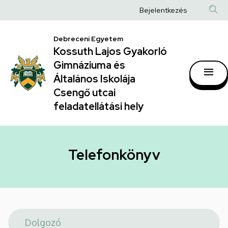
Telefonkönyv
Ugrás
Anonim
Bejelentkezés
a
|
Felhasználói
tartalomra
Kossuth
Debreceni Egyetem
fiók
Kossuth Lajos Gyakorló
Lajos
menüje
Gimnáziuma és
Gyakorló
Általános Iskolája
Gimnáziuma
Csengő utcai
feladatellátási hely
és
Általános
Iskolája
Telefonkönyv
Csengő
utcai
feladatellátási
hely