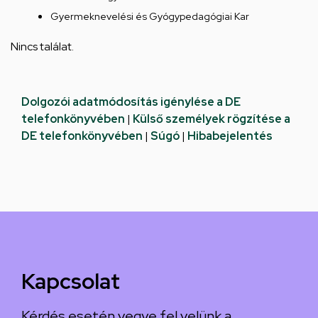
Gyermeknevelési és Gyógypedagógiai Kar
Nincs találat.
Dolgozói adatmódosítás igénylése a DE
telefonkönyvében
|
Külső személyek rögzítése a
DE telefonkönyvében
|
Súgó
|
Hibabejelentés
Kapcsolat
Kérdés esetén vegye fel velünk a