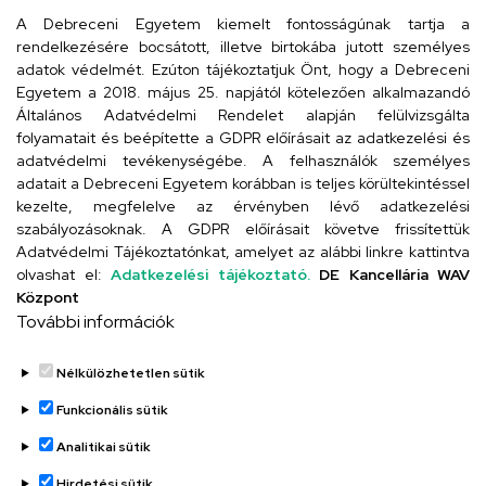
4029 Debrecen, Csengő utca 4.
A Debreceni Egyetem kiemelt fontosságúnak tartja a
rendelkezésére bocsátott, illetve birtokába jutott személyes
adatok védelmét. Ezúton tájékoztatjuk Önt, hogy a Debreceni
Egyetem a 2018. május 25. napjától kötelezően alkalmazandó
Szervezeti telefonkönyv
Általános Adatvédelmi Rendelet alapján felülvizsgálta
folyamatait és beépítette a GDPR előírásait az adatkezelési és
adatvédelmi tevékenységébe. A felhasználók személyes
adatait a Debreceni Egyetem korábban is teljes körültekintéssel
UD telefonkönyv
kezelte, megfelelve az érvényben lévő adatkezelési
szabályozásoknak. A GDPR előírásait követve frissítettük
Adatvédelmi Tájékoztatónkat, amelyet az alábbi linkre kattintva
olvashat el:
Adatkezelési tájékoztató.
DE Kancellária WAV
Titkárság
Központ
További információk
Nélkülözhetetlen sütik
Funkcionális sütik
Analitikai sütik
Adatvédelem
Hirdetési sütik