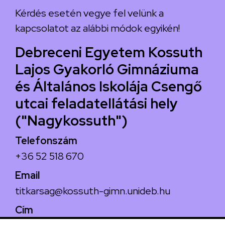
Kérdés esetén vegye fel velünk a
kapcsolatot az alábbi módok egyikén!
Debreceni Egyetem Kossuth
Lajos Gyakorló Gimnáziuma
és Általános Iskolája Csengő
utcai feladatellátási hely
("Nagykossuth")
Telefonszám
+36 52 518 670
Email
titkarsag@kossuth-gimn.unideb.hu
Cím