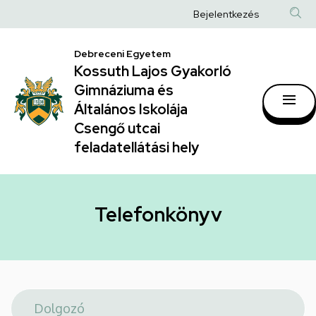
Telefonkönyv
Ugrás
Anonim
Bejelentkezés
a
|
Felhasználói
tartalomra
Kossuth
Debreceni Egyetem
fiók
Kossuth Lajos Gyakorló
Lajos
menüje
Gimnáziuma és
Gyakorló
Általános Iskolája
Gimnáziuma
Csengő utcai
feladatellátási hely
és
Általános
Iskolája
Telefonkönyv
Csengő
utcai
feladatellátási
hely