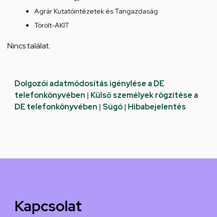
Agrár Kutatóintézetek és Tangazdaság
Törölt-AKIT
Nincs találat.
Dolgozói adatmódosítás igénylése a DE
telefonkönyvében
|
Külső személyek rögzítése a
DE telefonkönyvében
|
Súgó
|
Hibabejelentés
Kapcsolat