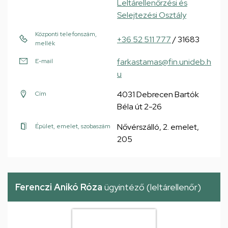
Leltárellenőrzési és
Selejtezési Osztály
Központi telefonszám,
+36 52 511 777
/ 31683
mellék
farkastamas@fin.unideb.h
E-mail
u
4031 Debrecen Bartók
Cím
Béla út 2-26
Nővérszálló, 2. emelet,
Épület, emelet, szobaszám
205
Ferenczi Anikó Róza
ügyintéző (leltárellenőr)