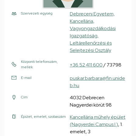
Debreceni Egyetem,
Szervezeti egység
Kancellária,
Vagyongazdálkodási
Igazgatóság,
Leltárellenőrzési és
Selejtezési Osztály
Központi telefonszám,
+36 52 411 600
/ 73798
mellék
puskar.barbara@fin.unide
E-mail
b.hu
4032 Debrecen
Cím
Nagyerdei körút 98
Kancellária műhely épület
Épület, emelet, szobaszám
(Nagyerdei Campus I.)
, 1.
emelet, 3