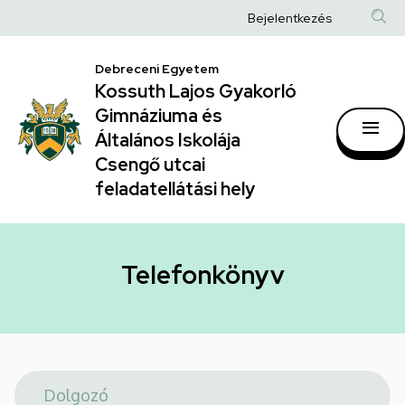
Telefonkönyv
Ugrás
Anonim
Bejelentkezés
a
|
Felhasználói
tartalomra
Kossuth
Debreceni Egyetem
fiók
Kossuth Lajos Gyakorló
Lajos
menüje
Gimnáziuma és
Gyakorló
Általános Iskolája
Gimnáziuma
Csengő utcai
feladatellátási hely
és
Általános
Iskolája
Telefonkönyv
Csengő
utcai
feladatellátási
hely