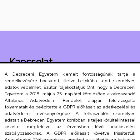
Kapcsolat
A Debreceni Egyetem kiemelt fontosságúnak tartja a
Kérdés esetén vegye fel velünk a
rendelkezésére bocsátott, illetve birtokába jutott személyes
kapcsolatot az alábbi módok egyikén!
adatok védelmét. Ezúton tájékoztatjuk Önt, hogy a Debreceni
Egyetem a 2018. május 25. napjától kötelezően alkalmazandó
Debreceni Egyetem Kossuth
Általános Adatvédelmi Rendelet alapján felülvizsgálta
folyamatait és beépítette a GDPR előírásait az adatkezelési és
Lajos Gyakorló Gimnáziuma
adatvédelmi tevékenységébe. A felhasználók személyes
és Általános Iskolája Csengő
adatait a Debreceni Egyetem korábban is teljes körültekintéssel
kezelte, megfelelve az érvényben lévő adatkezelési
utcai feladatellátási hely
szabályozásoknak. A GDPR előírásait követve frissítettük
Adatvédelmi Tájékoztatónkat, amelyet az alábbi linkre kattintva