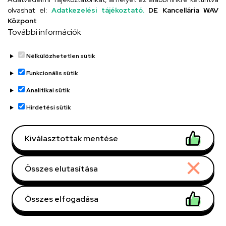
("Nagykossuth")
olvashat el:
Adatkezelési tájékoztató.
DE Kancellária WAV
Központ
Telefonszám
További információk
+36 52 518 670
Nélkülözhetetlen sütik
Email
Funkcionális sütik
titkarsag@kossuth-gimn.unideb.hu
Analitikai sütik
Cím
Hirdetési sütik
4029 Debrecen, Csengő utca 4.
Kiválasztottak mentése
Szervezeti telefonkönyv
Összes elutasítása
Összes elfogadása
UD telefonkönyv
Withdraw consent