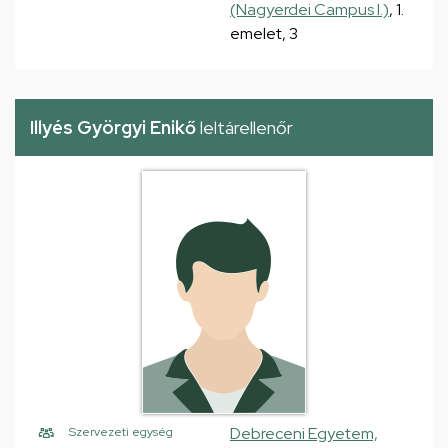
(Nagyerdei Campus I.)
, 1.
emelet, 3
Illyés Györgyi Enikő
leltárellenőr
Debreceni Egyetem,
Szervezeti egység