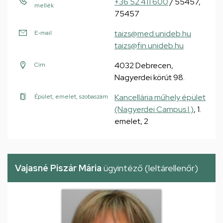
+36 52 411 600
/ 55457,
mellék
75457
taizs@med.unideb.hu
E-mail
taizs@fin.unideb.hu
4032 Debrecen,
Cím
Nagyerdei körút 98.
Kancellária műhely épület
Épület, emelet, szobaszám
(Nagyerdei Campus I.)
, 1.
emelet, 2
Vajasné Piszár Mária
ügyintéző (leltárellenőr)