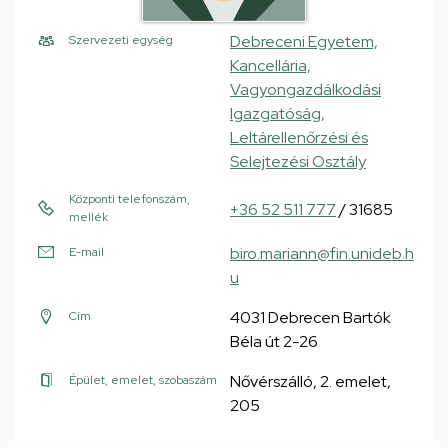
Debreceni Egyetem,
Szervezeti egység
Kancellária,
Vagyongazdálkodási
Igazgatóság,
Leltárellenőrzési és
Selejtezési Osztály
Központi telefonszám,
+36 52 511 777
/ 31685
mellék
biro.mariann@fin.unideb.h
E-mail
u
4031 Debrecen Bartók
Cím
Béla út 2-26
Nővérszálló, 2. emelet,
Épület, emelet, szobaszám
205