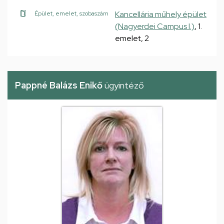
Kancellária műhely épület
Épület, emelet, szobaszám
(Nagyerdei Campus I.)
, 1.
emelet, 2
Pappné Balázs Enikő
ügyintéző