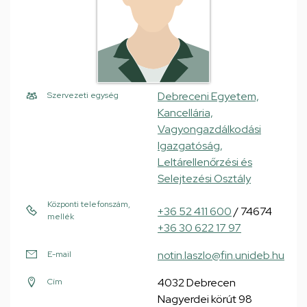
Debreceni Egyetem,
Szervezeti egység
Kancellária,
Vagyongazdálkodási
Igazgatóság,
Leltárellenőrzési és
Selejtezési Osztály
Központi telefonszám,
+36 52 411 600
/ 74674
mellék
+36 30 622 17 97
notin.laszlo@fin.unideb.hu
E-mail
4032 Debrecen
Cím
Nagyerdei körút 98