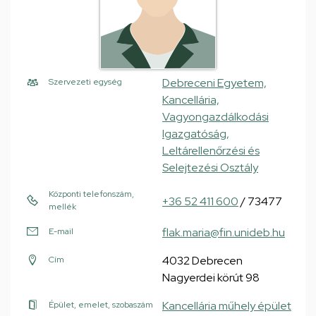
Debreceni Egyetem,
Szervezeti egység
Kancellária,
Vagyongazdálkodási
Igazgatóság,
Leltárellenőrzési és
Selejtezési Osztály
Központi telefonszám,
+36 52 411 600
/ 73477
mellék
flak.maria@fin.unideb.hu
E-mail
4032 Debrecen
Cím
Nagyerdei körút 98
Kancellária műhely épület
Épület, emelet, szobaszám