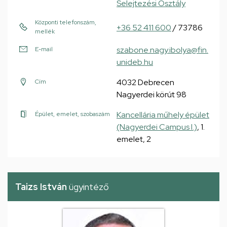
Selejtezési Osztály
Központi telefonszám,
+36 52 411 600
/ 73786
mellék
szabone.nagy.ibolya@fin.
E-mail
unideb.hu
4032 Debrecen
Cím
Nagyerdei körút 98
Kancellária műhely épület
Épület, emelet, szobaszám
(Nagyerdei Campus I.)
, 1.
emelet, 2
Taizs István
ügyintéző