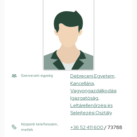
Debreceni Egyetem,
Szervezeti egység
Kancellária,
Vagyongazdálkodási
Igazgatóság,
Leltárellenőrzési és
Selejtezési Osztály
Központi telefonszám,
+36 52 411 600
/ 73788
mellék