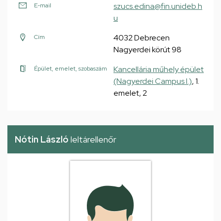
szucs.edina@fin.unideb.h
E-mail
u
4032 Debrecen
Cím
Nagyerdei körút 98
Kancellária műhely épület
Épület, emelet, szobaszám
(Nagyerdei Campus I.)
, 1.
emelet, 2
Nótin László
leltárellenőr