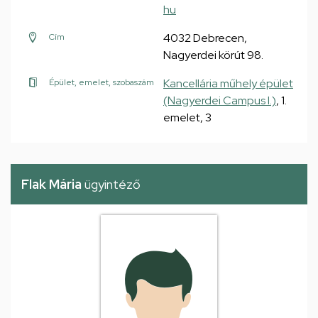
hu
4032 Debrecen,
Cím
Nagyerdei körút 98.
Kancellária műhely épület
Épület, emelet, szobaszám
(Nagyerdei Campus I.)
, 1.
emelet, 3
Flak Mária
ügyintéző