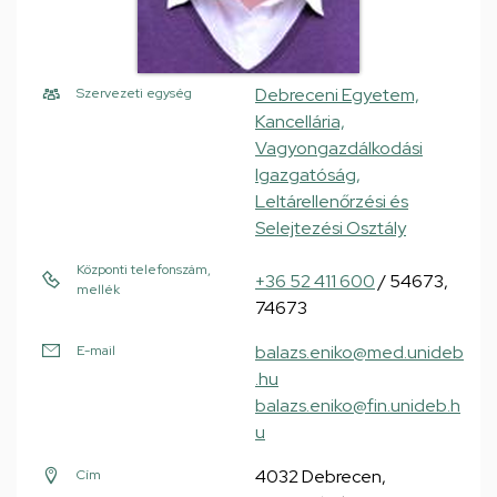
Debreceni Egyetem,
Szervezeti egység
Kancellária,
Vagyongazdálkodási
Igazgatóság,
Leltárellenőrzési és
Selejtezési Osztály
Központi telefonszám,
+36 52 411 600
/ 54673,
mellék
74673
balazs.eniko@med.unideb
E-mail
.hu
balazs.eniko@fin.unideb.h
u
4032 Debrecen,
Cím