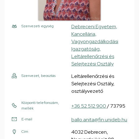
Debreceni Egyetem,
Szervezeti egység
Kancellária,
Vagyongazdálkodási
Igazgatóság,
Leltárellenőrzési és
Selejtezési Osztály
Leltárellenőrzési és
Szervezet, beosztás
Selejtezési Osztály,
osztályvezető
Központi telefonszám,
+36 52 512 900
/ 73795
mellék
ballo.anita@fin.unideb.hu
E-mail
4032 Debrecen,
Cím