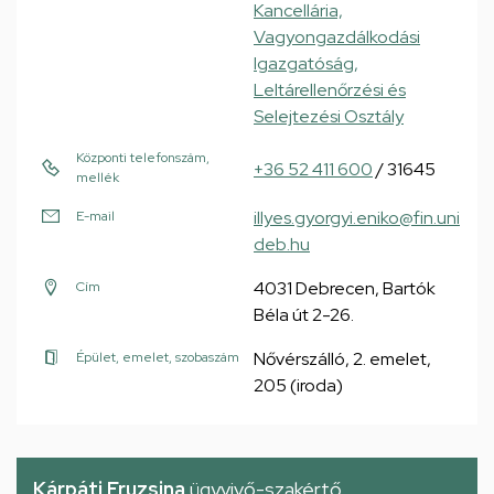
Kancellária,
Vagyongazdálkodási
Igazgatóság,
Leltárellenőrzési és
Selejtezési Osztály
Központi telefonszám,
+36 52 411 600
/ 31645
mellék
illyes.gyorgyi.eniko@fin.uni
E-mail
deb.hu
4031 Debrecen, Bartók
Cím
Béla út 2-26.
Nővérszálló, 2. emelet,
Épület, emelet, szobaszám
205 (iroda)
Kárpáti Fruzsina
ügyvivő-szakértő