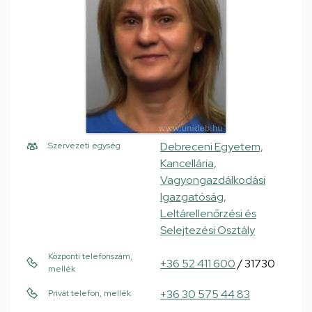
Debreceni Egyetem,
Szervezeti egység
Kancellária,
Vagyongazdálkodási
Igazgatóság,
Leltárellenőrzési és
Selejtezési Osztály
Központi telefonszám,
+36 52 411 600
/ 31730
mellék
+36 30 575 44 83
Privát telefon, mellék