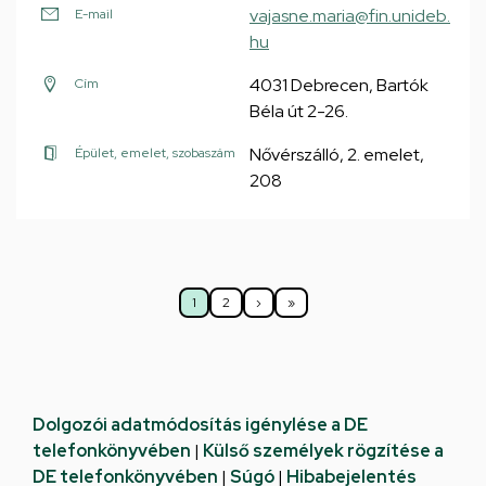
vajasne.maria@fin.unideb.
E-mail
hu
4031 Debrecen, Bartók
Cím
Béla út 2-26.
Nővérszálló, 2. emelet,
Épület, emelet, szobaszám
208
Oldalszámozás
1
2
›
»
Jelenlegi
Oldal
Következő
Utolsó
oldal
oldal
oldal
Dolgozói adatmódosítás igénylése a DE
telefonkönyvében
|
Külső személyek rögzítése a
DE telefonkönyvében
|
Súgó
|
Hibabejelentés