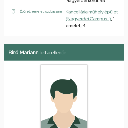
Nagyerdei körút 98.
Kancellária műhely épület
Épület, emelet, szobaszám
(Nagyerdei Campus I.)
, 1.
emelet, 4
Biró Mariann
leltárellenőr