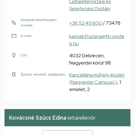
Leltárellenőrzési és
Selejtezési Osztály
Központi telefonszám,
+36 52 411 600
/ 73478
mellék
karpati.fruzsina@fin.unide
E-mail
b.hu
4032 Debrecen,
Cím
Nagyerdei körút 98.
Kancellária műhely épület
Épület, emelet, szobaszám
(Nagyerdei Campus I.)
, 1.
emelet, 2
Kovácsné Szűcs Edina
leltárellenőr