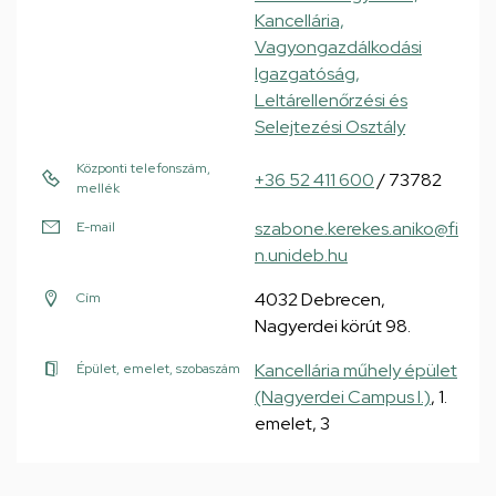
Kancellária,
Vagyongazdálkodási
Igazgatóság,
Leltárellenőrzési és
Selejtezési Osztály
Központi telefonszám,
+36 52 411 600
/ 73782
mellék
szabone.kerekes.aniko@fi
E-mail
n.unideb.hu
4032 Debrecen,
Cím
Nagyerdei körút 98.
Kancellária műhely épület
Épület, emelet, szobaszám
(Nagyerdei Campus I.)
, 1.
emelet, 3