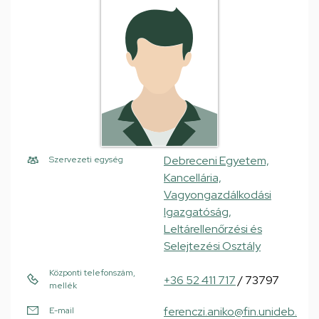
Debreceni Egyetem,
Szervezeti egység
Kancellária,
Vagyongazdálkodási
Igazgatóság,
Leltárellenőrzési és
Selejtezési Osztály
Központi telefonszám,
+36 52 411 717
/ 73797
mellék
ferenczi.aniko@fin.unideb.
E-mail