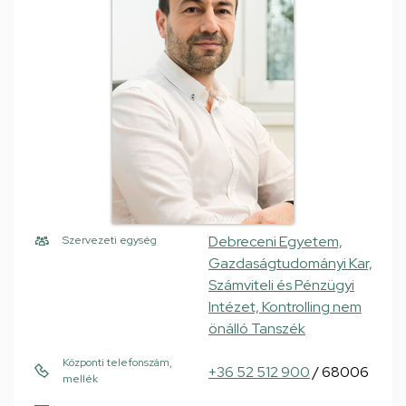
Debreceni Egyetem,
Szervezeti egység
Gazdaságtudományi Kar,
Számviteli és Pénzügyi
Intézet, Kontrolling nem
önálló Tanszék
Központi telefonszám,
+36 52 512 900
/ 68006
mellék