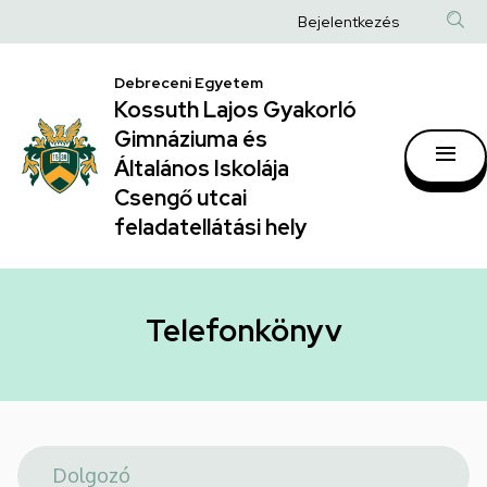
Telefonkönyv
Ugrás
Anonim
Bejelentkezés
a
|
Felhasználói
tartalomra
Kossuth
Debreceni Egyetem
fiók
Kossuth Lajos Gyakorló
Lajos
menüje
Gimnáziuma és
Gyakorló
Általános Iskolája
Gimnáziuma
Csengő utcai
feladatellátási hely
és
Általános
Iskolája
Telefonkönyv
Csengő
utcai
feladatellátási
hely