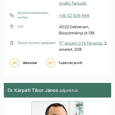
önálló Tanszék
Központi telefonszám,
+36 52 508 444
mellék
4032 Debrecen,
Cím
Böszörményi út 138.
"F" épület GTK Fényház
, 2.
Épület, emelet, szobaszám
emelet, 208
Weboldal
Tudóstér profil
Dr. Kárpáti Tibor János
adjunktus