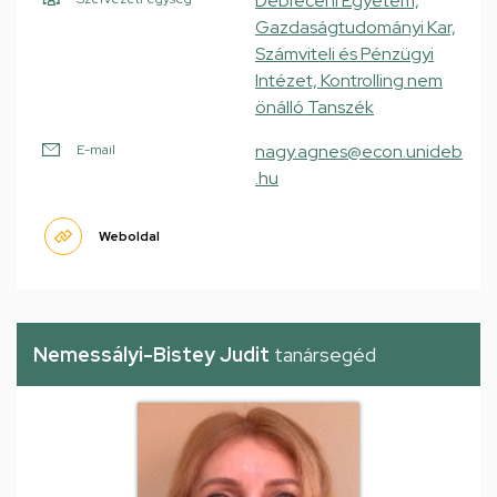
Debreceni Egyetem,
Gazdaságtudományi Kar,
Számviteli és Pénzügyi
Intézet, Kontrolling nem
önálló Tanszék
nagy.agnes@econ.unideb
E-mail
.hu
Weboldal
Nemessályi-Bistey Judit
tanársegéd