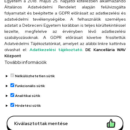
Egyetem a 2018. május 25. napjától kötelezően alkalmazandó
Szervezeti telefonkönyv
Általános Adatvédelmi Rendelet alapján felülvizsgálta
folyamatait és beépítette a GDPR előírásait az adatkezelési és
adatvédelmi tevékenységébe. A felhasználók személyes
adatait a Debreceni Egyetem korábban is teljes körültekintéssel
UD telefonkönyv
kezelte, megfelelve az érvényben lévő adatkezelési
szabályozásoknak. A GDPR előírásait követve frissítettük
Adatvédelmi Tájékoztatónkat, amelyet az alábbi linkre kattintva
olvashat el:
Adatkezelési tájékoztató.
DE Kancellária WAV
Titkárság
Központ
További információk
Nélkülözhetetlen sütik
Funkcionális sütik
Analitikai sütik
Adatvédelem
Adatvédelem
Hirdetési sütik
Régi oldal
Kiválasztottak mentése
Technikai információk