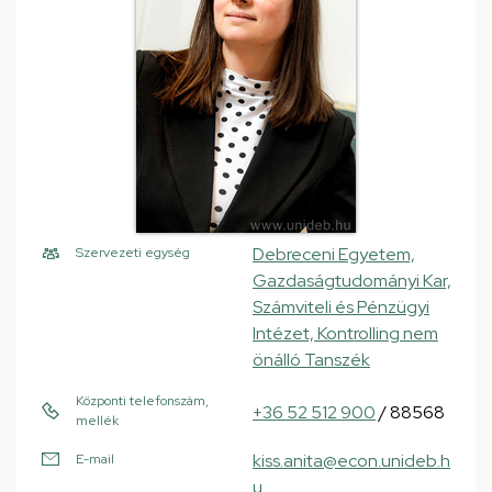
Debreceni Egyetem,
Szervezeti egység
Gazdaságtudományi Kar,
Számviteli és Pénzügyi
Intézet, Kontrolling nem
önálló Tanszék
Központi telefonszám,
+36 52 512 900
/ 88568
mellék
kiss.anita@econ.unideb.h
E-mail
u