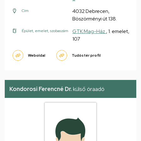
4032 Debrecen,
Cím
Böszörményi út 138.
GTK Mag-Ház
, 1. emelet,
Épület, emelet, szobaszám
107
Weboldal
Tudóstér profil
Kondorosi Ferencné Dr.
külső óraadó