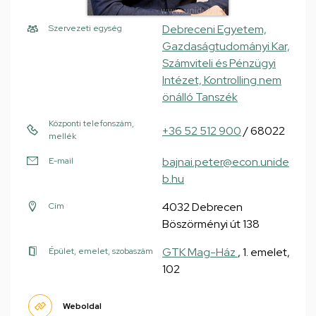
Debreceni Egyetem,
Szervezeti egység
Gazdaságtudományi Kar,
Számviteli és Pénzügyi
Intézet, Kontrolling nem
önálló Tanszék
Központi telefonszám,
+36 52 512 900
/ 68022
mellék
bajnai.peter@econ.unide
E-mail
b.hu
4032 Debrecen
Cím
Böszörményi út 138
GTK Mag-Ház
, 1. emelet,
Épület, emelet, szobaszám
102
Weboldal