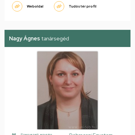
Weboldal
Tudóstér profil
Nagy Ágnes
tanársegéd
Szervezeti egység