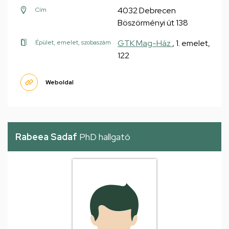
4032 Debrecen
Cím
Böszörményi út 138
GTK Mag-Ház
, 1. emelet,
Épület, emelet, szobaszám
122
Weboldal
Rabeea Sadaf
PhD hallgató