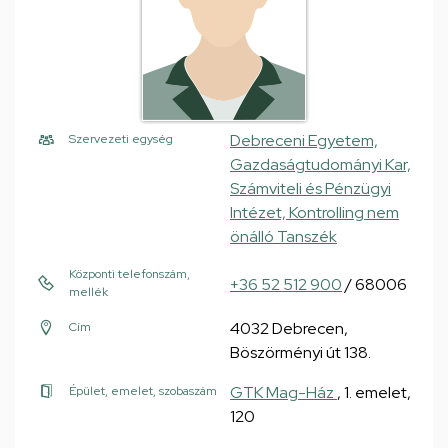
Debreceni Egyetem,
Szervezeti egység
Gazdaságtudományi Kar,
Számviteli és Pénzügyi
Intézet, Kontrolling nem
önálló Tanszék
Központi telefonszám,
+36 52 512 900
/ 68006
mellék
4032 Debrecen,
Cím
Böszörményi út 138.
GTK Mag-Ház
, 1. emelet,
Épület, emelet, szobaszám
120