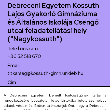
Debreceni Egyetem Kossuth
Lajos Gyakorló Gimnáziuma
és Általános Iskolája Csengő
utcai feladatellátási hely
("Nagykossuth")
Telefonszám
+36 52 518 670
Email
titkarsag@kossuth-gimn.unideb.hu
Cím
4029 Debrecen, Csengő utca 4.
A Debreceni Egyetem kiemelt fontosságúnak tartja a
rendelkezésére bocsátott, illetve birtokába jutott személyes
adatok védelmét. Ezúton tájékoztatjuk Önt, hogy a Debreceni