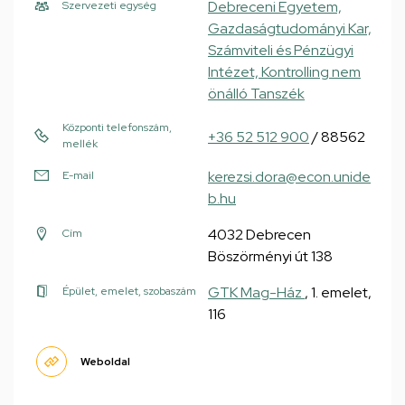
Debreceni Egyetem,
Szervezeti egység
Gazdaságtudományi Kar,
Számviteli és Pénzügyi
Intézet, Kontrolling nem
önálló Tanszék
Központi telefonszám,
+36 52 512 900
/ 88562
mellék
kerezsi.dora@econ.unide
E-mail
b.hu
4032 Debrecen
Cím
Böszörményi út 138
GTK Mag-Ház
, 1. emelet,
Épület, emelet, szobaszám
116
Weboldal