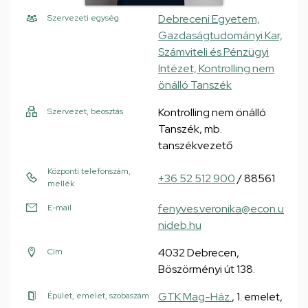
Debreceni Egyetem,
Szervezeti egység
Gazdaságtudományi Kar,
Számviteli és Pénzügyi
Intézet, Kontrolling nem
önálló Tanszék
Kontrolling nem önálló
Szervezet, beosztás
Tanszék, mb.
tanszékvezető
Központi telefonszám,
+36 52 512 900
/ 88561
mellék
fenyves.veronika@econ.u
E-mail
nideb.hu
4032 Debrecen,
Cím
Böszörményi út 138.
GTK Mag-Ház
, 1. emelet,
Épület, emelet, szobaszám