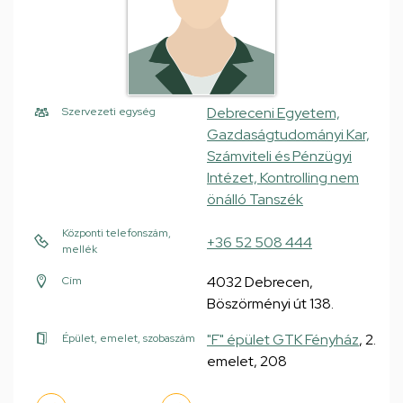
Debreceni Egyetem,
Szervezeti egység
Gazdaságtudományi Kar,
Számviteli és Pénzügyi
Intézet, Kontrolling nem
önálló Tanszék
Központi telefonszám,
+36 52 508 444
mellék
4032 Debrecen,
Cím
Böszörményi út 138.
"F" épület GTK Fényház
, 2.
Épület, emelet, szobaszám
emelet, 208