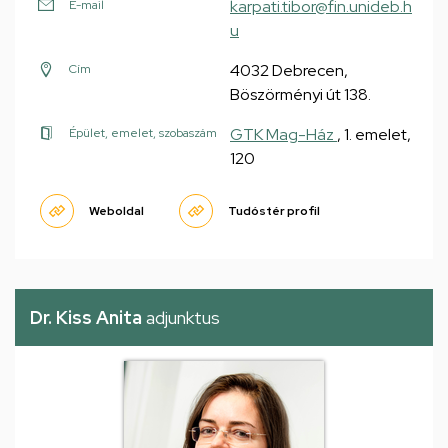
karpati.tibor@fin.unideb.h
E-mail
u
4032 Debrecen,
Cím
Böszörményi út 138.
GTK Mag-Ház
, 1. emelet,
Épület, emelet, szobaszám
120
Weboldal
Tudóstér profil
Dr. Kiss Anita
adjunktus