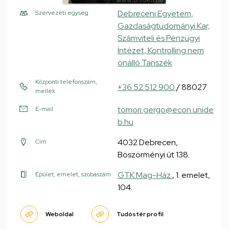
Debreceni Egyetem,
Szervezeti egység
Gazdaságtudományi Kar,
Számviteli és Pénzügyi
Intézet, Kontrolling nem
önálló Tanszék
Központi telefonszám,
+36 52 512 900
/ 88027
mellék
tomori.gergo@econ.unide
E-mail
b.hu
4032 Debrecen,
Cím
Böszörményi út 138.
GTK Mag-Ház
, 1. emelet,
Épület, emelet, szobaszám
104.
Weboldal
Tudóstér profil