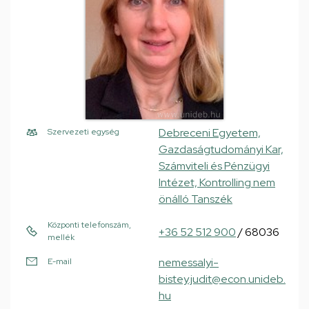
Debreceni Egyetem,
Szervezeti egység
Gazdaságtudományi Kar,
Számviteli és Pénzügyi
Intézet, Kontrolling nem
önálló Tanszék
Központi telefonszám,
+36 52 512 900
/ 68036
mellék
nemessalyi-
E-mail
bistey.judit@econ.unideb.
hu