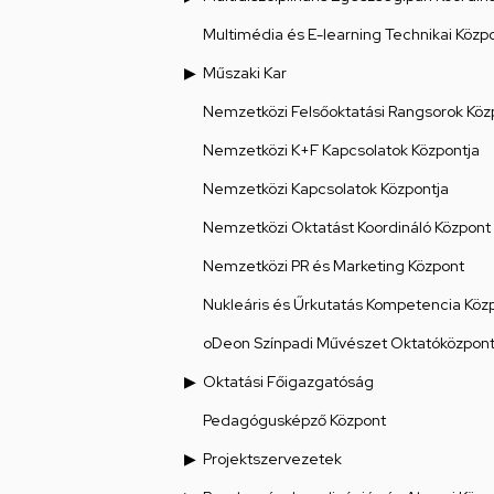
Multimédia és E-learning Technikai Közp
Műszaki Kar
Nemzetközi Felsőoktatási Rangsorok Köz
Nemzetközi K+F Kapcsolatok Központja
Nemzetközi Kapcsolatok Központja
Nemzetközi Oktatást Koordináló Központ
Nemzetközi PR és Marketing Központ
Nukleáris és Űrkutatás Kompetencia Köz
oDeon Színpadi Művészet Oktatóközpon
Oktatási Főigazgatóság
Pedagógusképző Központ
Projektszervezetek