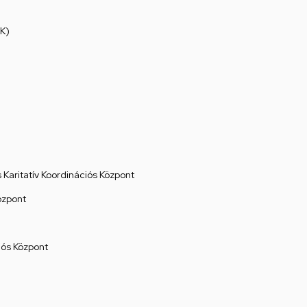
K)
Karitatív Koordinációs Központ
özpont
ós Központ