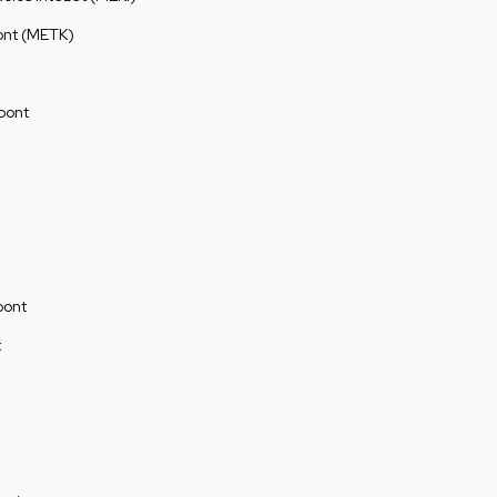
ont (METK)
pont
pont
t