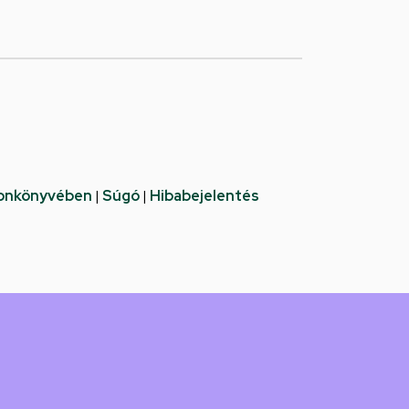
fonkönyvében
|
Súgó
|
Hibabejelentés