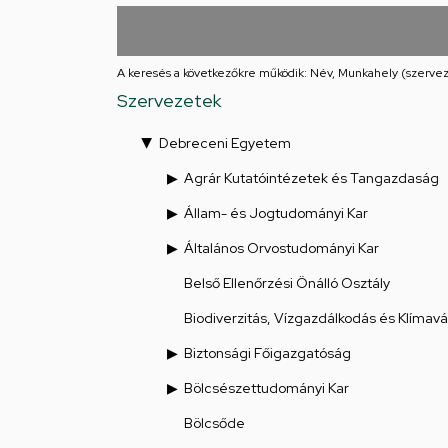
utcai
feladatellátási
A keresés a következőkre működik: Név, Munkahely (szervez
hely
Szervezetek
Debreceni Egyetem
Agrár Kutatóintézetek és Tangazdaság
Állam- és Jogtudományi Kar
Általános Orvostudományi Kar
Belső Ellenőrzési Önálló Osztály
Biodiverzitás, Vízgazdálkodás és Klímav
Biztonsági Főigazgatóság
Bölcsészettudományi Kar
Bölcsőde