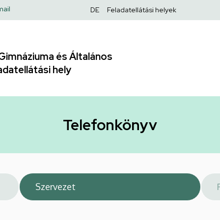
Felső
ail
DE
Feladatellátási helyek
navigáció
Gimnáziuma és Általános
adatellátási hely
Telefonkönyv