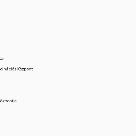
Kar
rdinációs Központ
Központja