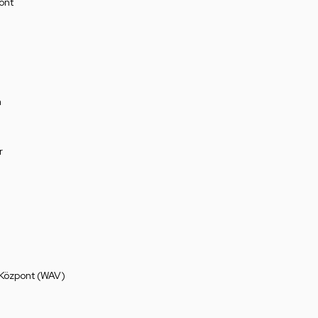
ont
a
r
 Központ (WAV)