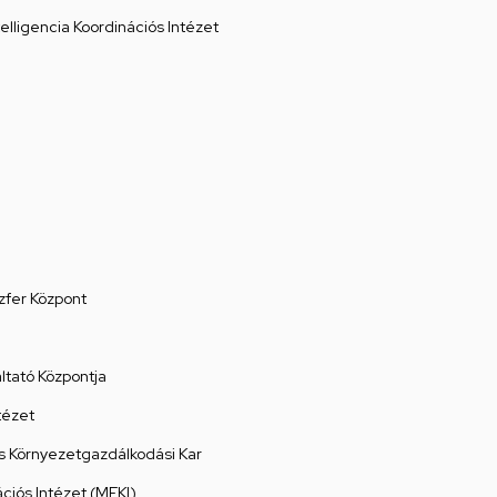
elligencia Koordinációs Intézet
zfer Központ
tató Központja
tézet
 Környezetgazdálkodási Kar
ációs Intézet (MEKI)