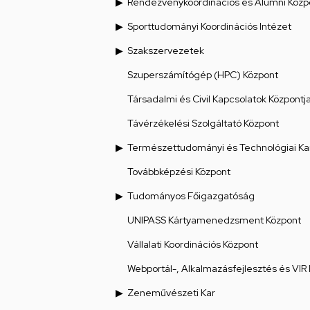
Rendezvénykoordinációs és Alumni Közp
Sporttudományi Koordinációs Intézet
Szakszervezetek
Szuperszámítógép (HPC) Központ
Társadalmi és Civil Kapcsolatok Központj
Távérzékelési Szolgáltató Központ
Természettudományi és Technológiai Ka
Továbbképzési Központ
Tudományos Főigazgatóság
UNIPASS Kártyamenedzsment Központ
Vállalati Koordinációs Központ
Webportál-, Alkalmazásfejlesztés és VIR
Zeneművészeti Kar