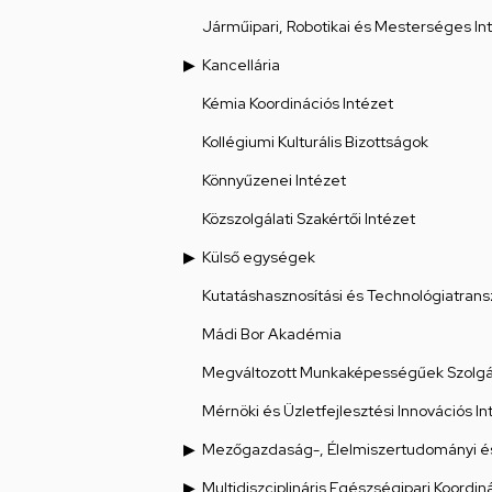
Járműipari, Robotikai és Mesterséges Int
Kancellária
Kémia Koordinációs Intézet
Kollégiumi Kulturális Bizottságok
Könnyűzenei Intézet
Közszolgálati Szakértői Intézet
Külső egységek
Kutatáshasznosítási és Technológiatrans
Mádi Bor Akadémia
Megváltozott Munkaképességűek Szolgál
Mérnöki és Üzletfejlesztési Innovációs In
Mezőgazdaság-, Élelmiszertudományi és
Multidiszciplináris Egészségipari Koordin