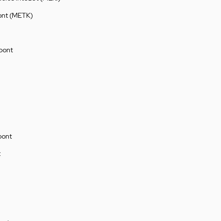
ont (METK)
pont
pont
t