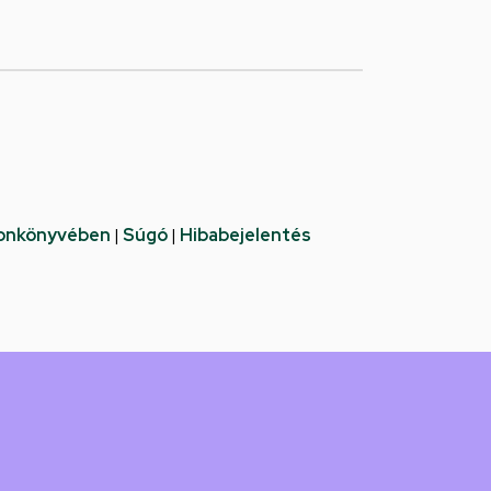
fonkönyvében
|
Súgó
|
Hibabejelentés