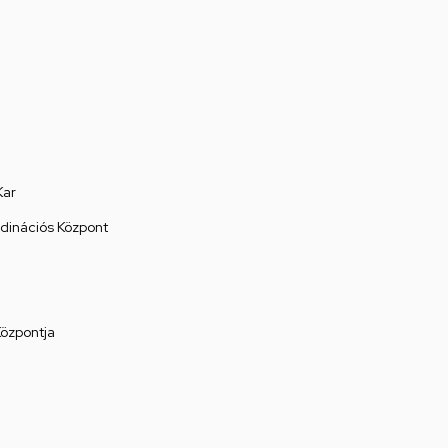
Kar
rdinációs Központ
Központja