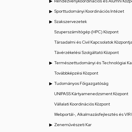
Rendezvénykoordinációs és Alumni Közp
Sporttudományi Koordinációs Intézet
Szakszervezetek
Szuperszámítógép (HPC) Központ
Társadalmi és Civil Kapcsolatok Központj
Távérzékelési Szolgáltató Központ
Természettudományi és Technológiai Ka
Továbbképzési Központ
Tudományos Főigazgatóság
UNIPASS Kártyamenedzsment Központ
Vállalati Koordinációs Központ
Webportál-, Alkalmazásfejlesztés és VIR
Zeneművészeti Kar