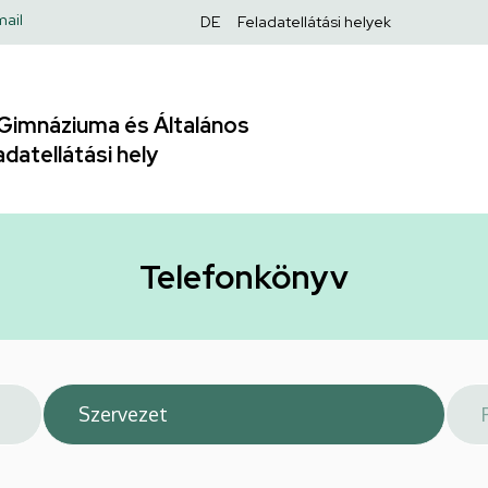
Felső
ail
DE
Feladatellátási helyek
navigáció
Gimnáziuma és Általános
adatellátási hely
Telefonkönyv