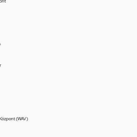
ont
a
r
 Központ (WAV)