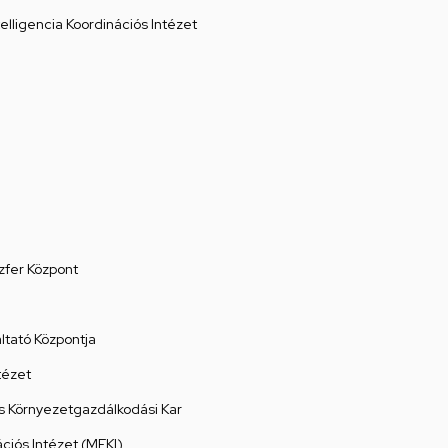
elligencia Koordinációs Intézet
zfer Központ
tató Központja
tézet
 Környezetgazdálkodási Kar
ációs Intézet (MEKI)