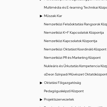
Multimédia és E-learning Technikai Közp
Műszaki Kar
Nemzetközi Felsőoktatási Rangsorok Köz
Nemzetközi K+F Kapcsolatok Központja
Nemzetközi Kapcsolatok Központja
Nemzetközi Oktatást Koordináló Központ
Nemzetközi PR és Marketing Központ
Nukleáris és Űrkutatás Kompetencia Köz
oDeon Színpadi Művészet Oktatóközpon
Oktatási Főigazgatóság
Pedagógusképző Központ
Projektszervezetek