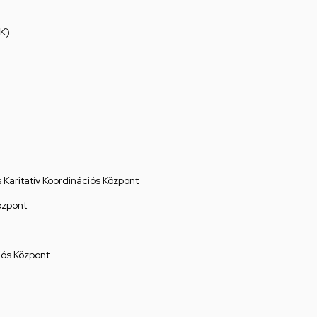
K)
Karitatív Koordinációs Központ
özpont
ós Központ