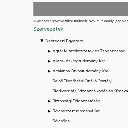
utcai
feladatellátási
A keresés a következőkre működik: Név, Munkahely (szervez
hely
Szervezetek
Debreceni Egyetem
Agrár Kutatóintézetek és Tangazdaság
Állam- és Jogtudományi Kar
Általános Orvostudományi Kar
Belső Ellenőrzési Önálló Osztály
Biodiverzitás, Vízgazdálkodás és Klímav
Biztonsági Főigazgatóság
Bölcsészettudományi Kar
Bölcsőde