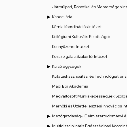
Járműipari, Robotikai és Mesterséges Int
Kancellária
Kémia Koordinációs Intézet
Kollégiumi Kulturális Bizottságok
Könnyűzenei Intézet
Közszolgálati Szakértői Intézet
Külső egységek
Kutatáshasznosítási és Technológiatrans
Mádi Bor Akadémia
Megváltozott Munkaképességűek Szolgál
Mérnöki és Üzletfejlesztési Innovációs In
Mezőgazdaság-, Élelmiszertudományi és
Multidiszciplináris Egészségipari Koordin