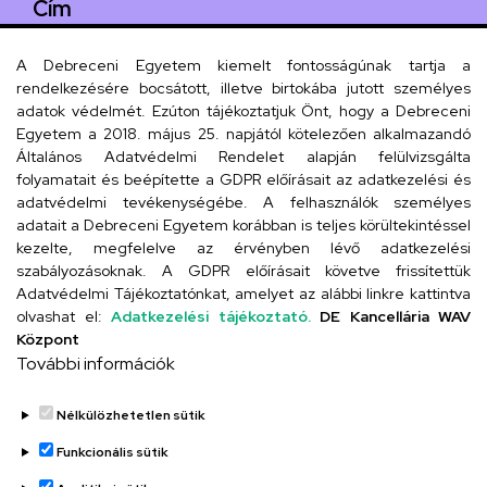
Cím
4029 Debrecen, Csengő utca 4.
A Debreceni Egyetem kiemelt fontosságúnak tartja a
rendelkezésére bocsátott, illetve birtokába jutott személyes
adatok védelmét. Ezúton tájékoztatjuk Önt, hogy a Debreceni
Egyetem a 2018. május 25. napjától kötelezően alkalmazandó
Szervezeti telefonkönyv
Általános Adatvédelmi Rendelet alapján felülvizsgálta
folyamatait és beépítette a GDPR előírásait az adatkezelési és
adatvédelmi tevékenységébe. A felhasználók személyes
adatait a Debreceni Egyetem korábban is teljes körültekintéssel
UD telefonkönyv
kezelte, megfelelve az érvényben lévő adatkezelési
szabályozásoknak. A GDPR előírásait követve frissítettük
Adatvédelmi Tájékoztatónkat, amelyet az alábbi linkre kattintva
olvashat el:
Adatkezelési tájékoztató.
DE Kancellária WAV
Titkárság
Központ
További információk
Nélkülözhetetlen sütik
Funkcionális sütik