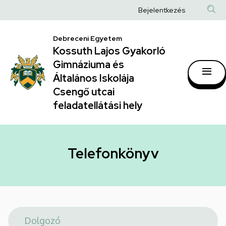
Telefonkönyv
Ugrás
Anonim
Bejelentkezés
a
|
Felhasználói
tartalomra
Kossuth
Debreceni Egyetem
fiók
Kossuth Lajos Gyakorló
Lajos
menüje
Gimnáziuma és
Gyakorló
Általános Iskolája
Gimnáziuma
Csengő utcai
feladatellátási hely
és
Általános
Iskolája
Telefonkönyv
Csengő
utcai
feladatellátási
hely