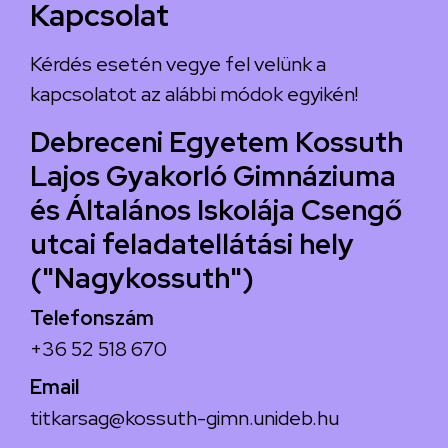
Kapcsolat
Kérdés esetén vegye fel velünk a
kapcsolatot az alábbi módok egyikén!
Debreceni Egyetem Kossuth
Lajos Gyakorló Gimnáziuma
és Általános Iskolája Csengő
utcai feladatellátási hely
("Nagykossuth")
Telefonszám
+36 52 518 670
Email
titkarsag@kossuth-gimn.unideb.hu