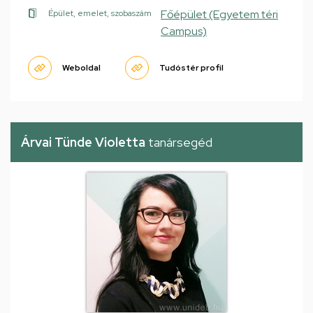
Főépület (Egyetem téri
Épület, emelet, szobaszám
Campus)
Weboldal
Tudóstér profil
Árvai Tünde Violetta
tanársegéd