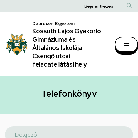
Telefonkönyv
Ugrás
Anonim
Bejelentkezés
a
|
Felhasználói
tartalomra
Kossuth
Debreceni Egyetem
fiók
Kossuth Lajos Gyakorló
Lajos
menüje
Gimnáziuma és
Gyakorló
Általános Iskolája
Gimnáziuma
Csengő utcai
feladatellátási hely
és
Általános
Iskolája
Telefonkönyv
Csengő
utcai
feladatellátási
hely