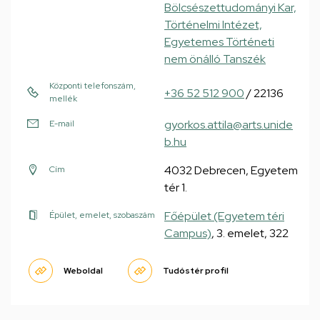
Bölcsészettudományi Kar,
Történelmi Intézet,
Egyetemes Történeti
nem önálló Tanszék
Központi telefonszám,
+36 52 512 900
/ 22136
mellék
gyorkos.attila@arts.unide
E-mail
b.hu
4032 Debrecen, Egyetem
Cím
tér 1.
Főépület (Egyetem téri
Épület, emelet, szobaszám
Campus)
, 3. emelet, 322
Weboldal
Tudóstér profil