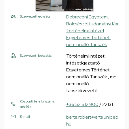
Debreceni Egyetem,
Szervezeti egység
Bölcsészettudományi Kar,
Történelmi Intézet,
Egyetemes Történeti
nem önálló Tanszék
Történelmi Intézet,
Szervezet, beosztás
intézetigazgató
Egyetemes Történeti
nem önálló Tanszék , mb.
nem önálló
tanszékvezető
Központi telefonszám,
+36 52 512 900
/ 22131
mellék
barta.robert@arts.unideb.
E-mail
hu