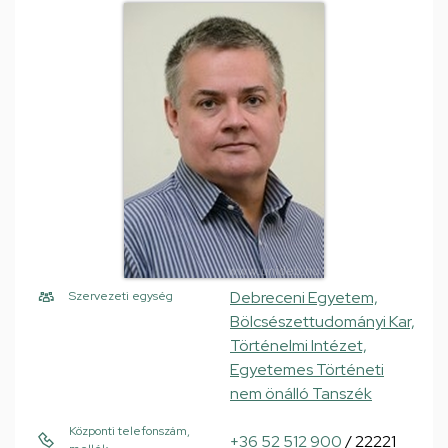
Debreceni Egyetem,
Szervezeti egység
Bölcsészettudományi Kar,
Történelmi Intézet,
Egyetemes Történeti
nem önálló Tanszék
Központi telefonszám,
+36 52 512 900
/ 22221