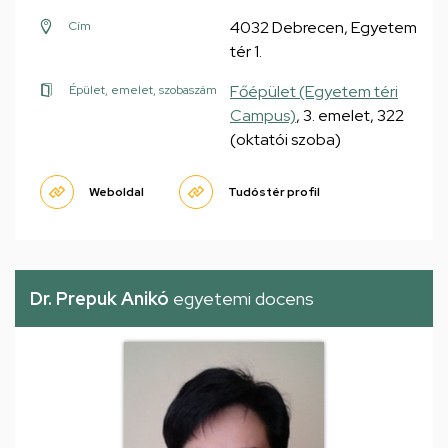
4032 Debrecen, Egyetem
Cím
tér 1.
Főépület (Egyetem téri
Épület, emelet, szobaszám
Campus)
, 3. emelet, 322
(oktatói szoba)
Weboldal
Tudóstér profil
Dr. Prepuk Anikó
egyetemi docens