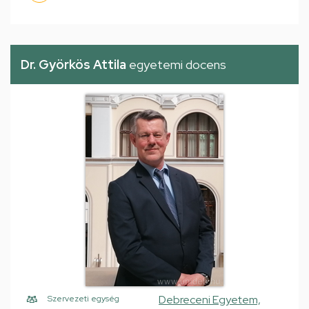
Dr. Györkös Attila
egyetemi docens
Debreceni Egyetem,
Szervezeti egység