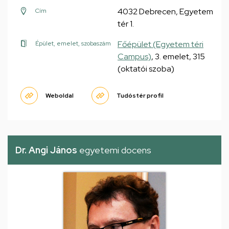
4032 Debrecen, Egyetem
Cím
tér 1.
Főépület (Egyetem téri
Épület, emelet, szobaszám
Campus)
, 3. emelet, 315
(oktatói szoba)
Weboldal
Tudóstér profil
Dr. Angi János
egyetemi docens