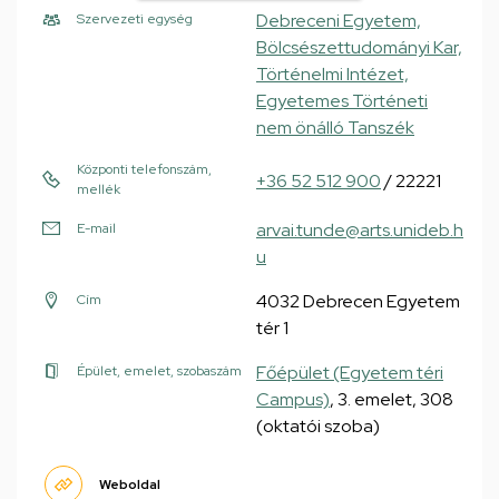
Debreceni Egyetem,
Szervezeti egység
Bölcsészettudományi Kar,
Történelmi Intézet,
Egyetemes Történeti
nem önálló Tanszék
Központi telefonszám,
+36 52 512 900
/ 22221
mellék
arvai.tunde@arts.unideb.h
E-mail
u
4032 Debrecen Egyetem
Cím
tér 1
Főépület (Egyetem téri
Épület, emelet, szobaszám
Campus)
, 3. emelet, 308
(oktatói szoba)
Weboldal