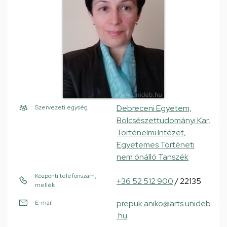
Debreceni Egyetem,
Szervezeti egység
Bölcsészettudományi Kar,
Történelmi Intézet,
Egyetemes Történeti
nem önálló Tanszék
Központi telefonszám,
+36 52 512 900
/ 22135
mellék
prepuk.aniko@arts.unideb
E-mail
.hu