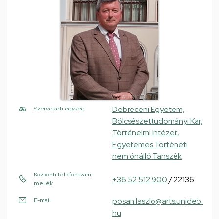
Debreceni Egyetem,
Szervezeti egység
Bölcsészettudományi Kar,
Történelmi Intézet,
Egyetemes Történeti
nem önálló Tanszék
Központi telefonszám,
+36 52 512 900
/ 22136
mellék
posan.laszlo@arts.unideb.
E-mail
hu