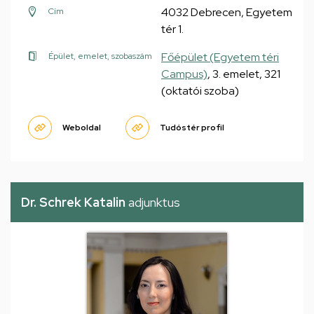
4032 Debrecen, Egyetem
Cím
tér 1.
Főépület (Egyetem téri
Épület, emelet, szobaszám
Campus)
, 3. emelet, 321
(oktatói szoba)
Weboldal
Tudóstér profil
Dr. Schrek Katalin
adjunktus