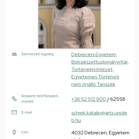
Debreceni Egyetem,
Szervezeti egység
Bölcsészettudományi Kar,
Történelmi Intézet,
Egyetemes Történeti
nem önálló Tanszék
Központi telefonszám,
+36 52 512 900
/ 62558
mellék
schrek.katalin@arts.unide
E-mail
b.hu
4032 Debrecen, Egyetem
Cím