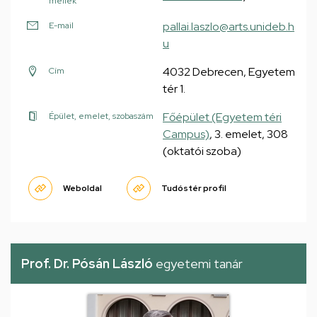
mellék
pallai.laszlo@arts.unideb.h
E-mail
u
4032 Debrecen, Egyetem
Cím
tér 1.
Főépület (Egyetem téri
Épület, emelet, szobaszám
Campus)
, 3. emelet, 308
(oktatói szoba)
Weboldal
Tudóstér profil
Prof. Dr. Pósán László
egyetemi tanár