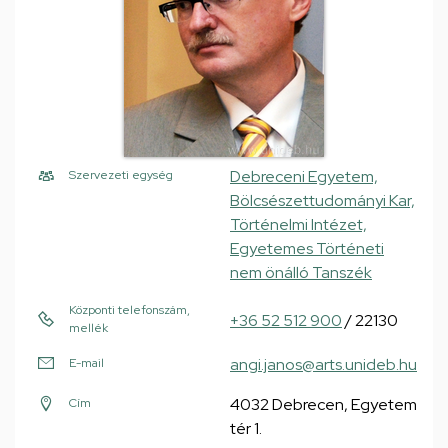
Debreceni Egyetem,
Szervezeti egység
Bölcsészettudományi Kar,
Történelmi Intézet,
Egyetemes Történeti
nem önálló Tanszék
Központi telefonszám,
+36 52 512 900
/ 22130
mellék
angi.janos@arts.unideb.hu
E-mail
4032 Debrecen, Egyetem
Cím
tér 1.