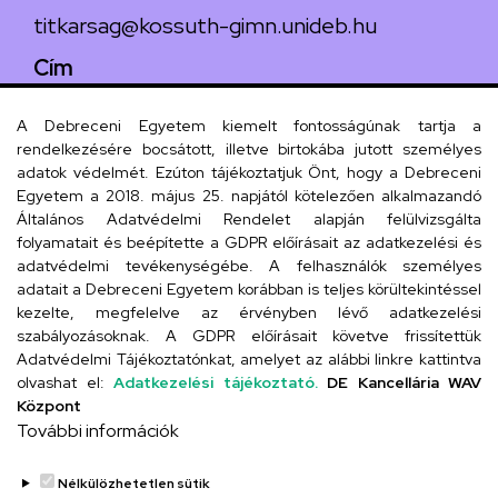
titkarsag@kossuth-gimn.unideb.hu
Cím
4029 Debrecen, Csengő utca 4.
A Debreceni Egyetem kiemelt fontosságúnak tartja a
rendelkezésére bocsátott, illetve birtokába jutott személyes
adatok védelmét. Ezúton tájékoztatjuk Önt, hogy a Debreceni
Egyetem a 2018. május 25. napjától kötelezően alkalmazandó
Szervezeti telefonkönyv
Általános Adatvédelmi Rendelet alapján felülvizsgálta
folyamatait és beépítette a GDPR előírásait az adatkezelési és
adatvédelmi tevékenységébe. A felhasználók személyes
adatait a Debreceni Egyetem korábban is teljes körültekintéssel
UD telefonkönyv
kezelte, megfelelve az érvényben lévő adatkezelési
szabályozásoknak. A GDPR előírásait követve frissítettük
Adatvédelmi Tájékoztatónkat, amelyet az alábbi linkre kattintva
olvashat el:
Adatkezelési tájékoztató.
DE Kancellária WAV
Titkárság
Központ
További információk
Nélkülözhetetlen sütik