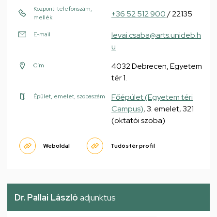
Központi telefonszám,
+36 52 512 900
/ 22135
mellék
levai.csaba@arts.unideb.h
E-mail
u
4032 Debrecen, Egyetem
Cím
tér 1.
Főépület (Egyetem téri
Épület, emelet, szobaszám
Campus)
, 3. emelet, 321
(oktatói szoba)
Weboldal
Tudóstér profil
Dr. Pallai László
adjunktus