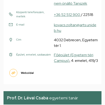
nem önálló Tanszék
Központi telefonszám,
+36 52 512 900
/ 22518
mellék
kovacs.zoltan@arts.unide
E-mail
b.hu
4032 Debrecen, Egyetem
Cím
tér 1.
Főépület (Egyetem téri
Épület, emelet, szobaszám
Campus)
, 4. emelet, 419/3
Weboldal
Prof. Dr. Lévai Csaba
egyetemi tanár