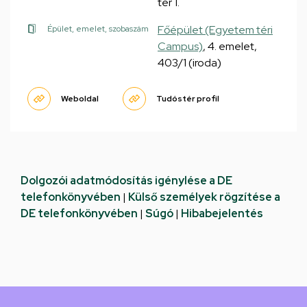
tér 1.
Főépület (Egyetem téri
Épület, emelet, szobaszám
Campus)
, 4. emelet,
403/1 (iroda)
Weboldal
Tudóstér profil
Dolgozói adatmódosítás igénylése a DE
telefonkönyvében
|
Külső személyek rögzítése a
DE telefonkönyvében
|
Súgó
|
Hibabejelentés