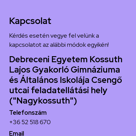
Kapcsolat
Kérdés esetén vegye fel velünk a
kapcsolatot az alábbi módok egyikén!
Debreceni Egyetem Kossuth
Lajos Gyakorló Gimnáziuma
és Általános Iskolája Csengő
utcai feladatellátási hely
("Nagykossuth")
Telefonszám
+36 52 518 670
Email