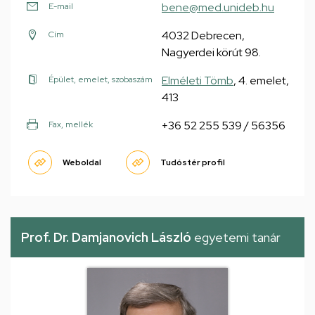
bene@med.unideb.hu
E-mail
4032 Debrecen,
Cím
Nagyerdei körút 98.
Elméleti Tömb
, 4. emelet,
Épület, emelet, szobaszám
413
+36 52 255 539 / 56356
Fax, mellék
Weboldal
Tudóstér profil
Prof. Dr. Damjanovich László
egyetemi tanár