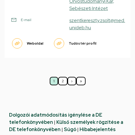
Orvostudományi Kar,
Sebészeti Intézet
szentkereszty.zsolt@med.
E-mail
unideb.hu
Weboldal
Tudóstér profil
Oldalszámozás
1
2
›
»
Jelenlegi
Oldal
Következő
Utolsó
oldal
oldal
oldal
Dolgozói adatmódosítás igénylése a DE
telefonkönyvében
|
Külső személyek rögzítése a
DE telefonkönyvében
|
Súgó
|
Hibabejelentés