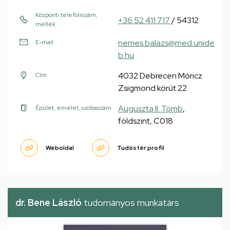
Központi telefonszám,
+36 52 411 717
/ 54312
mellék
nemes.balazs@med.unide
E-mail
b.hu
4032 Debrecen Móricz
Cím
Zsigmond körút 22
Auguszta II. Tömb
,
Épület, emelet, szobaszám
földszint, C018
Weboldal
Tudóstér profil
dr. Bene László
tudományos munkatárs