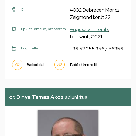
4032 Debrecen Móricz
Cím
Zsigmond körút 22
Auguszta II. Tömb
,
Épület, emelet, szobaszám
földszint, C021
+36 52 255 356 / 56356
Fax, mellék
Weboldal
Tudóstér profil
dr. Dinya Tamás Ákos
adjunktus