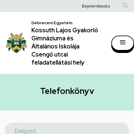
Telefonkönyv
Ugrás
Anonim
Bejelentkezés
a
|
Felhasználói
tartalomra
Kossuth
Debreceni Egyetem
fiók
Kossuth Lajos Gyakorló
Lajos
menüje
Gimnáziuma és
Gyakorló
Általános Iskolája
Gimnáziuma
Csengő utcai
feladatellátási hely
és
Általános
Iskolája
Telefonkönyv
Csengő
utcai
feladatellátási
hely