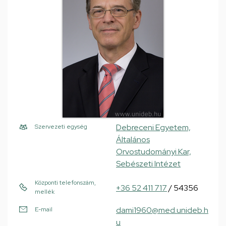
Debreceni Egyetem,
Szervezeti egység
Általános
Orvostudományi Kar,
Sebészeti Intézet
Központi telefonszám,
+36 52 411 717
/ 54356
mellék
dami1960@med.unideb.h
E-mail
u