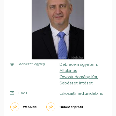
Debreceni Egyetem,
Szervezeti egység
Általános
Orvostudományi Kar,
Sebészeti Intézet
cskosa@med.unideb.hu
E-mail
Weboldal
Tudóstér profil