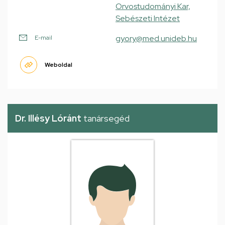
Orvostudományi Kar,
Sebészeti Intézet
gyory@med.unideb.hu
E-mail
Weboldal
Dr. Illésy Lóránt
tanársegéd