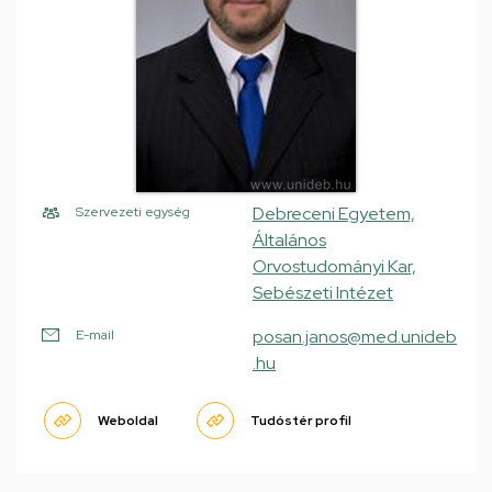
Debreceni Egyetem,
Szervezeti egység
Általános
Orvostudományi Kar,
Sebészeti Intézet
posan.janos@med.unideb
E-mail
.hu
Weboldal
Tudóstér profil