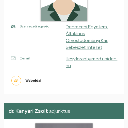
Debreceni Egyetem,
Szervezeti egység
Általános
Orvostudományi Kar,
Sebészeti Intézet
illesy.lorant@med.unideb.
E-mail
hu
Weboldal
dr. Kanyári Zsolt
adjunktus