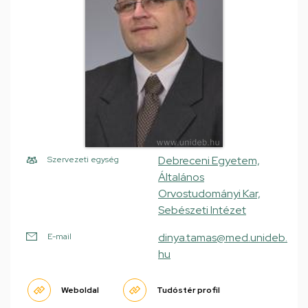
Debreceni Egyetem,
Szervezeti egység
Általános
Orvostudományi Kar,
Sebészeti Intézet
dinya.tamas@med.unideb.
E-mail
hu
Weboldal
Tudóstér profil