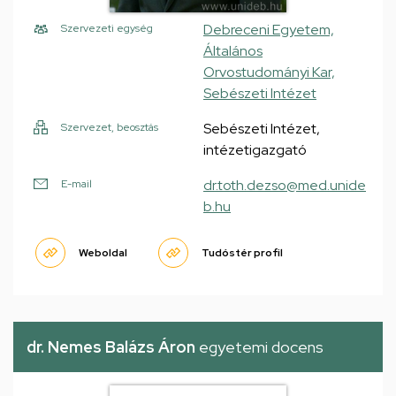
Debreceni Egyetem,
Szervezeti egység
Általános
Orvostudományi Kar,
Sebészeti Intézet
Sebészeti Intézet,
Szervezet, beosztás
intézetigazgató
dr.toth.dezso@med.unide
E-mail
b.hu
Weboldal
Tudóstér profil
dr. Nemes Balázs Áron
egyetemi docens