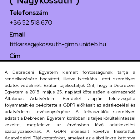
("Nagykossuth")
Telefonszám
+36 52 518 670
Email
titkarsag@kossuth-gimn.unideb.hu
Cím
4029 Debrecen, Csengő utca 4.
A Debreceni Egyetem kiemelt fontosságúnak tartja a
rendelkezésére bocsátott, illetve birtokába jutott személyes
adatok védelmét. Ezúton tájékoztatjuk Önt, hogy a Debreceni
Egyetem a 2018. május 25. napjától kötelezően alkalmazandó
Szervezeti telefonkönyv
Általános Adatvédelmi Rendelet alapján felülvizsgálta
folyamatait és beépítette a GDPR előírásait az adatkezelési és
adatvédelmi tevékenységébe. A felhasználók személyes
adatait a Debreceni Egyetem korábban is teljes körültekintéssel
UD telefonkönyv
kezelte, megfelelve az érvényben lévő adatkezelési
szabályozásoknak. A GDPR előírásait követve frissítettük
Adatvédelmi Tájékoztatónkat, amelyet az alábbi linkre kattintva