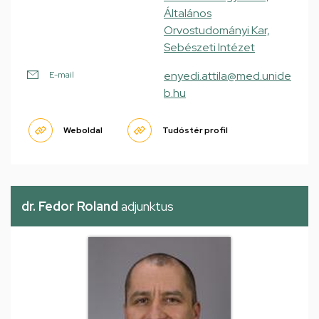
Általános
Orvostudományi Kar,
Sebészeti Intézet
enyedi.attila@med.unide
E-mail
b.hu
Weboldal
Tudóstér profil
dr. Fedor Roland
adjunktus