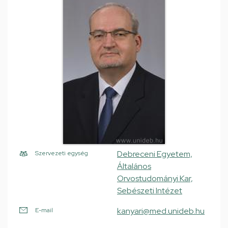
Debreceni Egyetem,
Szervezeti egység
Általános
Orvostudományi Kar,
Sebészeti Intézet
kanyari@med.unideb.hu
E-mail