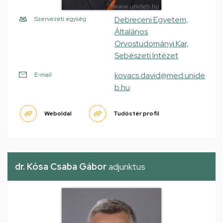
Debreceni Egyetem,
Szervezeti egység
Általános
Orvostudományi Kar,
Sebészeti Intézet
kovacs.david@med.unide
E-mail
b.hu
Weboldal
Tudóstér profil
dr. Kósa Csaba Gábor
adjunktus