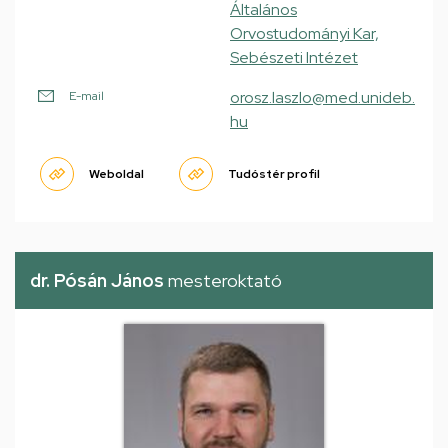
Általános
Orvostudományi Kar,
Sebészeti Intézet
orosz.laszlo@med.unideb.
E-mail
hu
Weboldal
Tudóstér profil
dr. Pósán János
mesteroktató