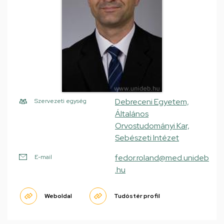
Debreceni Egyetem,
Szervezeti egység
Általános
Orvostudományi Kar,
Sebészeti Intézet
fedor.roland@med.unideb
E-mail
.hu
Weboldal
Tudóstér profil