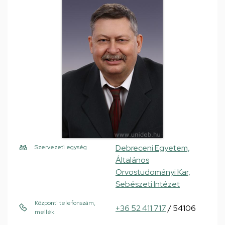
Debreceni Egyetem,
Szervezeti egység
Általános
Orvostudományi Kar,
Sebészeti Intézet
Központi telefonszám,
+36 52 411 717
/ 54106
mellék