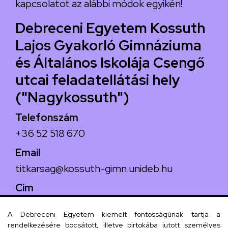
kapcsolatot az alábbi módok egyikén!
Debreceni Egyetem Kossuth
Lajos Gyakorló Gimnáziuma
és Általános Iskolája Csengő
utcai feladatellátási hely
("Nagykossuth")
Telefonszám
+36 52 518 670
Email
titkarsag@kossuth-gimn.unideb.hu
Cím
4029 Debrecen, Csengő utca 4.
A Debreceni Egyetem kiemelt fontosságúnak tartja a
rendelkezésére bocsátott, illetve birtokába jutott személyes