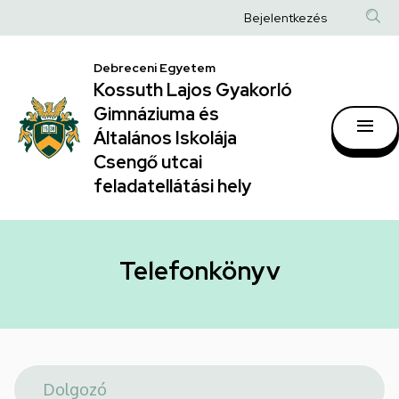
Telefonkönyv
Ugrás
Anonim
Bejelentkezés
a
|
Felhasználói
tartalomra
Kossuth
Debreceni Egyetem
fiók
Kossuth Lajos Gyakorló
Lajos
menüje
Gimnáziuma és
Gyakorló
Általános Iskolája
Gimnáziuma
Csengő utcai
feladatellátási hely
és
Általános
Iskolája
Telefonkönyv
Csengő
utcai
feladatellátási
hely