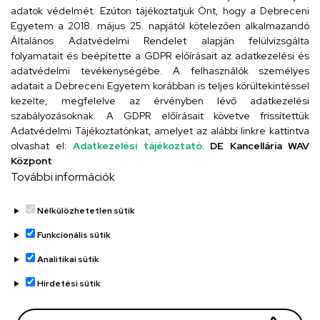
adatok védelmét. Ezúton tájékoztatjuk Önt, hogy a Debreceni
Egyetem a 2018. május 25. napjától kötelezően alkalmazandó
Szervezeti telefonkönyv
Általános Adatvédelmi Rendelet alapján felülvizsgálta
folyamatait és beépítette a GDPR előírásait az adatkezelési és
adatvédelmi tevékenységébe. A felhasználók személyes
adatait a Debreceni Egyetem korábban is teljes körültekintéssel
UD telefonkönyv
kezelte, megfelelve az érvényben lévő adatkezelési
szabályozásoknak. A GDPR előírásait követve frissítettük
Adatvédelmi Tájékoztatónkat, amelyet az alábbi linkre kattintva
olvashat el:
Adatkezelési tájékoztató.
DE Kancellária WAV
Titkárság
Központ
További információk
Nélkülözhetetlen sütik
Funkcionális sütik
Analitikai sütik
Adatvédelem
Adatvédelem
Hirdetési sütik
Régi oldal