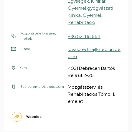
Egységek, Klinikák,
Gyermekgyógyászati
Klinika, Gyermek
Rehabilitáció
Központi telefonszám,
+36 52 418 654
mellék
lovasz.edina@med.unide
E-mail
b.hu
4031 Debrecen Bartók
Cím
Béla út 2-26
Mozgásszervi és
Épület, emelet, szobaszám
Rehabilitációs Tömb, 1.
emelet
Weboldal