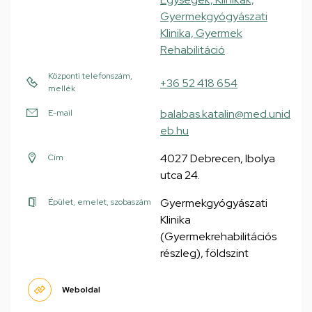
Gyermekgyógyászati
Klinika, Gyermek
Rehabilitáció
Központi telefonszám,
+36 52 418 654
mellék
balabas.katalin@med.unid
E-mail
eb.hu
4027 Debrecen, Ibolya
Cím
utca 24.
Gyermekgyógyászati
Épület, emelet, szobaszám
Klinika
(Gyermekrehabilitációs
részleg), földszint
Weboldal