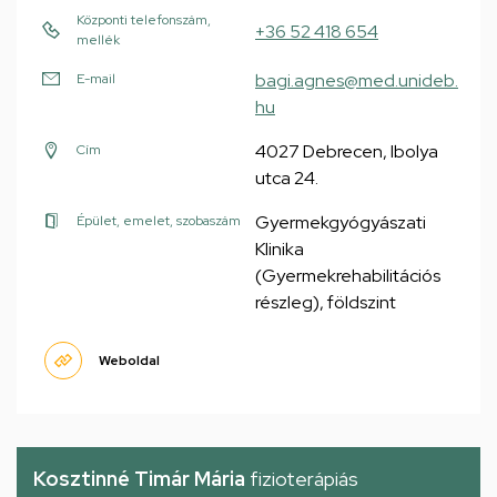
Központi telefonszám,
+36 52 418 654
mellék
bagi.agnes@med.unideb.
E-mail
hu
4027 Debrecen, Ibolya
Cím
utca 24.
Gyermekgyógyászati
Épület, emelet, szobaszám
Klinika
(Gyermekrehabilitációs
részleg), földszint
Weboldal
Kosztinné Timár Mária
fizioterápiás