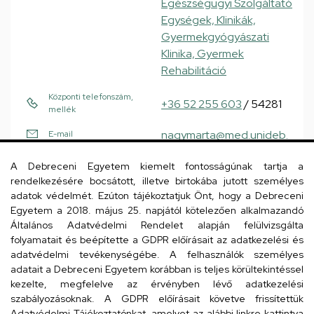
Egészségügyi Szolgáltató
Egységek, Klinikák,
Gyermekgyógyászati
Klinika, Gyermek
Rehabilitáció
Központi telefonszám,
+36 52 255 603
/ 54281
mellék
nagymarta@med.unideb.
E-mail
hu
A Debreceni Egyetem kiemelt fontosságúnak tartja a
4032 Debrecen
Cím
rendelkezésére bocsátott, illetve birtokába jutott személyes
adatok védelmét. Ezúton tájékoztatjuk Önt, hogy a Debreceni
Nagyerdei körút 98
Egyetem a 2018. május 25. napjától kötelezően alkalmazandó
Gyermekgyógyászati
Épület, emelet, szobaszám
Általános Adatvédelmi Rendelet alapján felülvizsgálta
folyamatait és beépítette a GDPR előírásait az adatkezelési és
Klinika
(betegfelvételi
adatvédelmi tevékenységébe. A felhasználók személyes
pult)
adatait a Debreceni Egyetem korábban is teljes körültekintéssel
kezelte, megfelelve az érvényben lévő adatkezelési
Weboldal
szabályozásoknak. A GDPR előírásait követve frissítettük
Adatvédelmi Tájékoztatónkat, amelyet az alábbi linkre kattintva