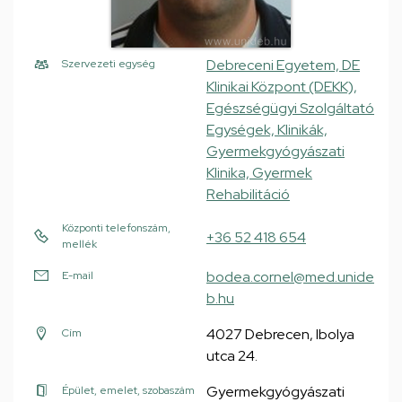
Debreceni Egyetem, DE
Szervezeti egység
Klinikai Központ (DEKK),
Egészségügyi Szolgáltató
Egységek, Klinikák,
Gyermekgyógyászati
Klinika, Gyermek
Rehabilitáció
Központi telefonszám,
+36 52 418 654
mellék
bodea.cornel@med.unide
E-mail
b.hu
4027 Debrecen, Ibolya
Cím
utca 24.
Gyermekgyógyászati
Épület, emelet, szobaszám