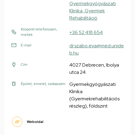
Gyermekgyógyászati
Klinika, Gyermek
Rehabilitáció
Központi telefonszám,
+36 52 418 654
mellék
dr.szabo.eva@med.unide
E-mail
b.hu
4027 Debrecen, Ibolya
Cím
utca 24.
Gyermekgyógyászati
Épület, emelet, szobaszám
Klinika
(Gyermekrehabilitációs
részleg), földszint
Weboldal