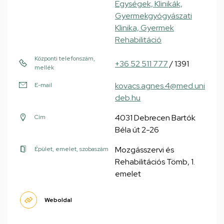
Egységek, Klinikák,
Gyermekgyógyászati
Klinika, Gyermek
Rehabilitáció
Központi telefonszám,
+36 52 511 777
/ 1391
mellék
kovacs.agnes.4@med.uni
E-mail
deb.hu
4031 Debrecen Bartók
Cím
Béla út 2-26
Mozgásszervi és
Épület, emelet, szobaszám
Rehabilitációs Tömb, 1.
emelet
Weboldal