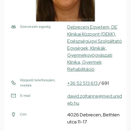
Debreceni Egyetem, DE
Szervezeti egység
Klinikai Központ (DEKK),
Egészségügyi Szolgáltató
Egységek, Klinikák,
Gyermekgyógyászati
Klinika, Gyermek
Rehabilitáció
Központi telefonszám,
+36 52 513 613
/ 691
mellék
david.zoltanne@med.unid
E-mail
eb.hu
4026 Debrecen, Bethlen
Cím
utca 11-17.