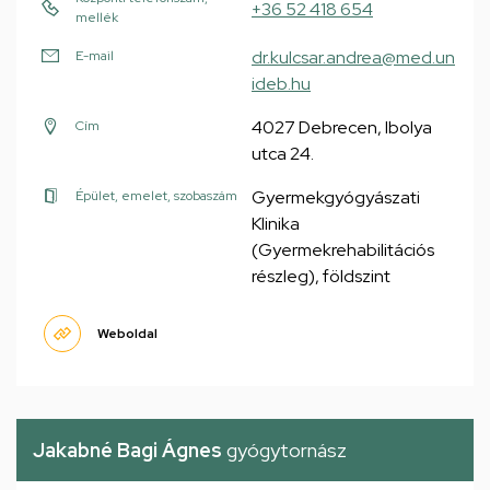
+36 52 418 654
mellék
dr.kulcsar.andrea@med.un
E-mail
ideb.hu
4027 Debrecen, Ibolya
Cím
utca 24.
Gyermekgyógyászati
Épület, emelet, szobaszám
Klinika
(Gyermekrehabilitációs
részleg), földszint
Weboldal
Jakabné Bagi Ágnes
gyógytornász