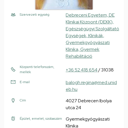
Debreceni Egyetem, DE
Szervezeti egység
Klinikai Központ (DEKK),
Egészségügyi Szolgáltató
Egységek, Klinikák,
Gyermekgyógyászati
Klinika, Gyermek
Rehabilitáció
Központi telefonszám,
+36 52 418 654
/ 31038
mellék
balogh.regina@med.unid
E-mail
eb.hu
4027 Debrecen Ibolya
Cím
utca 24
Gyermekgyógyászati
Épület, emelet, szobaszám
Klinika