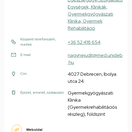
Egységek, Klinikák,
Gyermekgyógyászati
Klinika, Gyermek
Rehabilitáció
Központi telefonszám,
+36 52 418 654
mellék
nagynejudit@med.unideb
E-mail
.hu
4027 Debrecen, Ibolya
Cím
utca 24.
Gyermekgyógyászati
Épület, emelet, szobaszám
Klinika
(Gyermekrehabilitációs
részleg), földszint
Weboldal