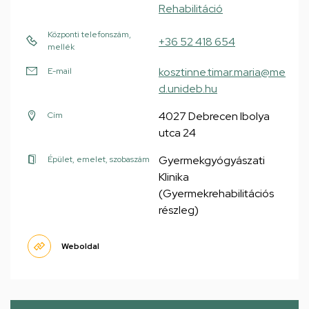
Rehabilitáció
Központi telefonszám,
+36 52 418 654
mellék
kosztinne.timar.maria@me
E-mail
d.unideb.hu
4027 Debrecen Ibolya
Cím
utca 24
Gyermekgyógyászati
Épület, emelet, szobaszám
Klinika
(Gyermekrehabilitációs
részleg)
Weboldal