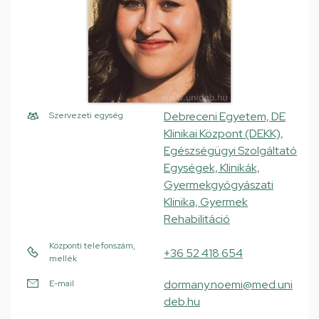
Debreceni Egyetem, DE
Szervezeti egység
Klinikai Központ (DEKK),
Egészségügyi Szolgáltató
Egységek, Klinikák,
Gyermekgyógyászati
Klinika, Gyermek
Rehabilitáció
Központi telefonszám,
+36 52 418 654
mellék
dormany.noemi@med.uni
E-mail
deb.hu