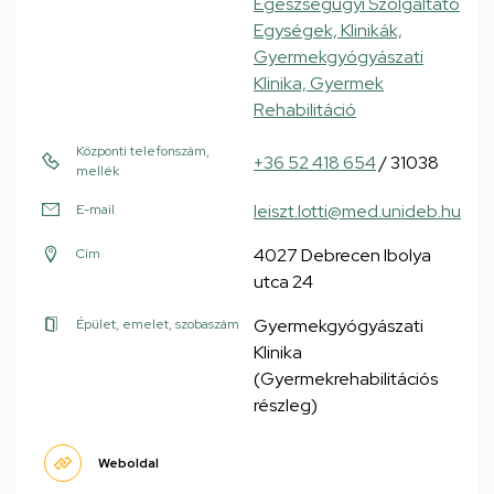
Egészségügyi Szolgáltató
Egységek, Klinikák,
Gyermekgyógyászati
Klinika, Gyermek
Rehabilitáció
Központi telefonszám,
+36 52 418 654
/ 31038
mellék
leiszt.lotti@med.unideb.hu
E-mail
4027 Debrecen Ibolya
Cím
utca 24
Gyermekgyógyászati
Épület, emelet, szobaszám
Klinika
(Gyermekrehabilitációs
részleg)
Weboldal