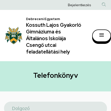
Telefonkönyv
Ugrás
Anonim
Bejelentkezés
a
|
Felhasználói
tartalomra
Kossuth
Debreceni Egyetem
fiók
Kossuth Lajos Gyakorló
Lajos
menüje
Gimnáziuma és
Gyakorló
Általános Iskolája
Gimnáziuma
Csengő utcai
feladatellátási hely
és
Általános
Iskolája
Telefonkönyv
Csengő
utcai
feladatellátási
hely