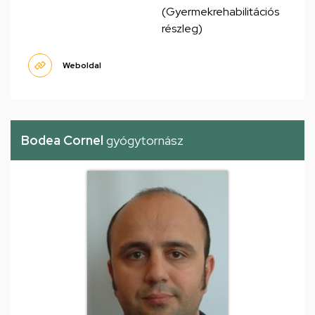
(Gyermekrehabilitációs
részleg)
Weboldal
Bodea Cornel
gyógytornász