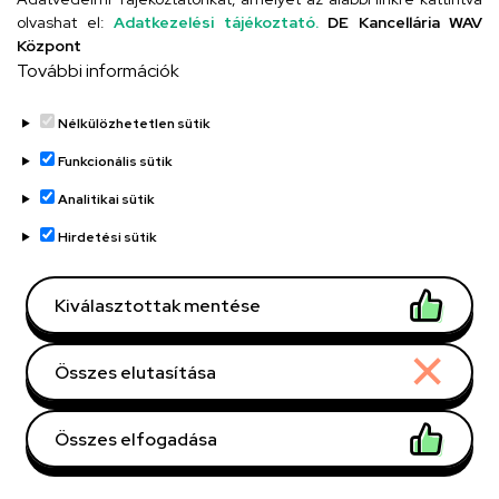
olvashat el:
Adatkezelési tájékoztató.
DE Kancellária WAV
Központ
További információk
Németh Dóra
gyógytornász
Nélkülözhetetlen sütik
Funkcionális sütik
Analitikai sütik
Hirdetési sütik
Kiválasztottak mentése
Összes elutasítása
Debreceni Egyetem, DE
Szervezeti egység
Összes elfogadása
Klinikai Központ (DEKK),
Egészségügyi Szolgáltató
Withdraw consent