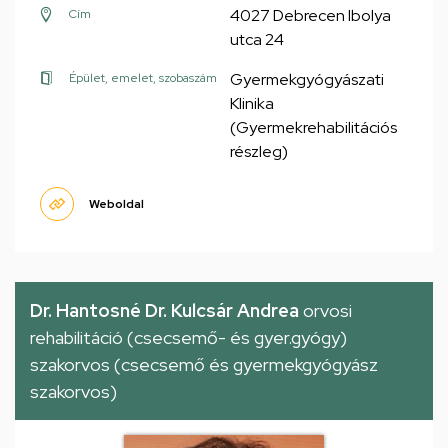
4027 Debrecen Ibolya
Cím
utca 24
Gyermekgyógyászati
Épület, emelet, szobaszám
Klinika
(Gyermekrehabilitációs
részleg)
Weboldal
Dr. Hantosné Dr. Kulcsár Andrea
orvosi
rehabilitáció (csecsemő- és gyer.gyógy)
szakorvos (csecsemő és gyermekgyógyász
szakorvos)