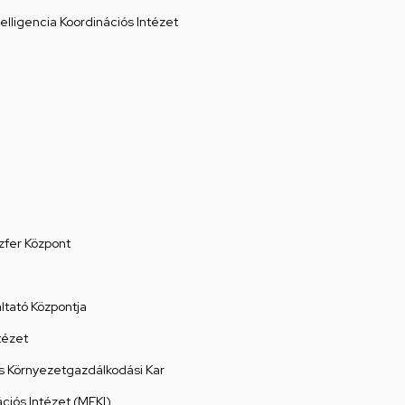
elligencia Koordinációs Intézet
zfer Központ
tató Központja
tézet
 Környezetgazdálkodási Kar
ációs Intézet (MEKI)