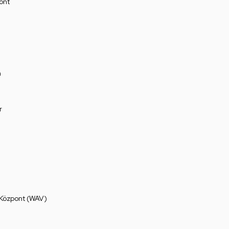
ont
a
r
 Központ (WAV)