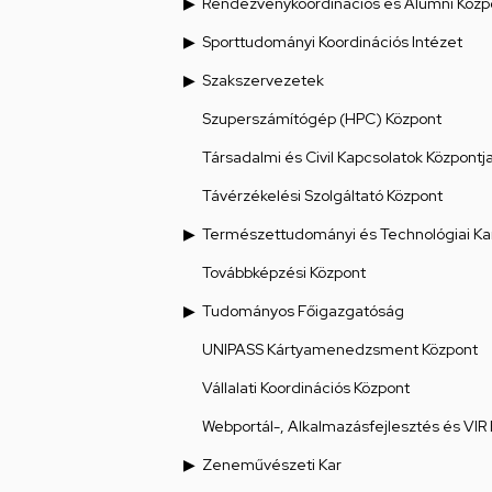
Rendezvénykoordinációs és Alumni Közp
Sporttudományi Koordinációs Intézet
Szakszervezetek
Szuperszámítógép (HPC) Központ
Társadalmi és Civil Kapcsolatok Központj
Távérzékelési Szolgáltató Központ
Természettudományi és Technológiai Ka
Továbbképzési Központ
Tudományos Főigazgatóság
UNIPASS Kártyamenedzsment Központ
Vállalati Koordinációs Központ
Webportál-, Alkalmazásfejlesztés és VIR
Zeneművészeti Kar