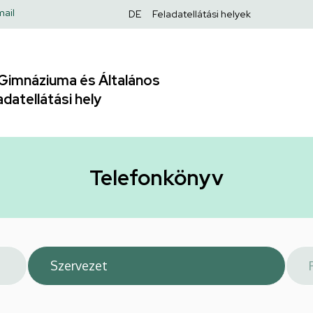
Felső
ail
DE
Feladatellátási helyek
navigáció
Gimnáziuma és Általános
adatellátási hely
Telefonkönyv