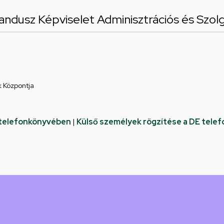
ndusz Képviselet Adminisztrációs és Szolgá
k Központja
 telefonkönyvében
|
Külső személyek rögzítése a DE tele