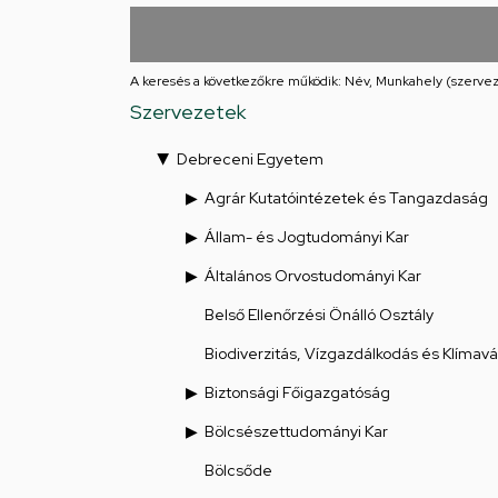
utcai
feladatellátási
A keresés a következőkre működik: Név, Munkahely (szervez
hely
Szervezetek
Debreceni Egyetem
Agrár Kutatóintézetek és Tangazdaság
Állam- és Jogtudományi Kar
Általános Orvostudományi Kar
Belső Ellenőrzési Önálló Osztály
Biodiverzitás, Vízgazdálkodás és Klímav
Biztonsági Főigazgatóság
Bölcsészettudományi Kar
Bölcsőde