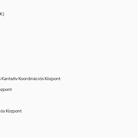
K)
Karitatív Koordinációs Központ
özpont
ós Központ