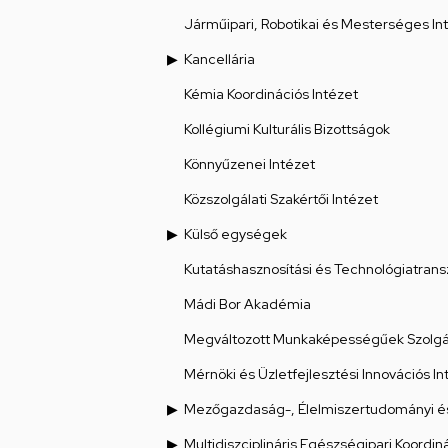
Járműipari, Robotikai és Mesterséges Int
Kancellária
Kémia Koordinációs Intézet
Kollégiumi Kulturális Bizottságok
Könnyűzenei Intézet
Közszolgálati Szakértői Intézet
Külső egységek
Kutatáshasznosítási és Technológiatrans
Mádi Bor Akadémia
Megváltozott Munkaképességűek Szolgál
Mérnöki és Üzletfejlesztési Innovációs In
Mezőgazdaság-, Élelmiszertudományi és
Multidiszciplináris Egészségipari Koordin