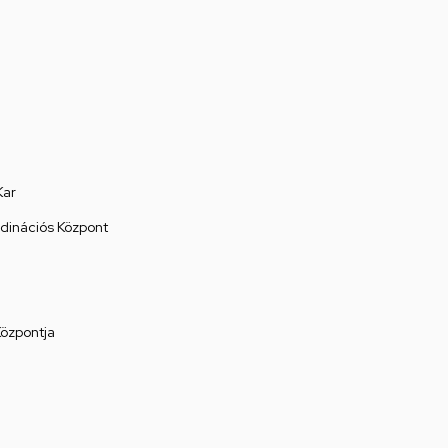
Kar
rdinációs Központ
Központja