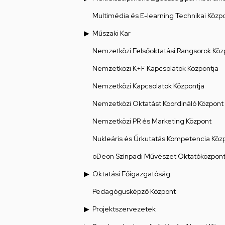
Multimédia és E-learning Technikai Közp
Műszaki Kar
Nemzetközi Felsőoktatási Rangsorok Köz
Nemzetközi K+F Kapcsolatok Központja
Nemzetközi Kapcsolatok Központja
Nemzetközi Oktatást Koordináló Központ
Nemzetközi PR és Marketing Központ
Nukleáris és Űrkutatás Kompetencia Köz
oDeon Színpadi Művészet Oktatóközpon
Oktatási Főigazgatóság
Pedagógusképző Központ
Projektszervezetek