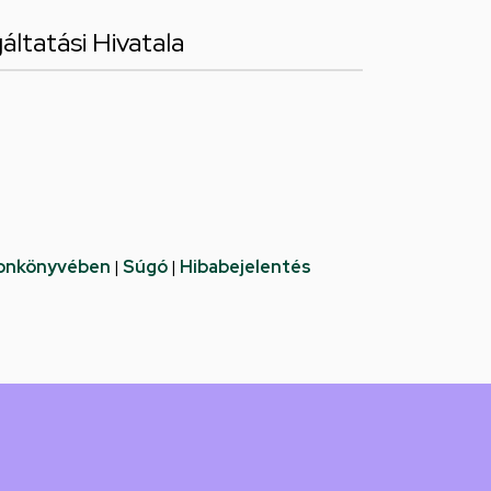
ltatási Hivatala
fonkönyvében
|
Súgó
|
Hibabejelentés