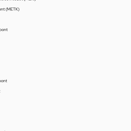
ont (METK)
pont
pont
t