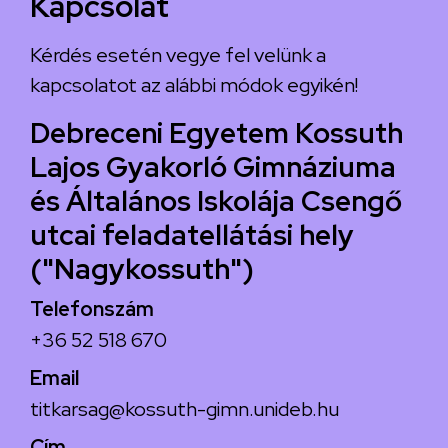
Kapcsolat
Kérdés esetén vegye fel velünk a
kapcsolatot az alábbi módok egyikén!
Debreceni Egyetem Kossuth
Lajos Gyakorló Gimnáziuma
és Általános Iskolája Csengő
utcai feladatellátási hely
("Nagykossuth")
Telefonszám
+36 52 518 670
Email
titkarsag@kossuth-gimn.unideb.hu
Cím