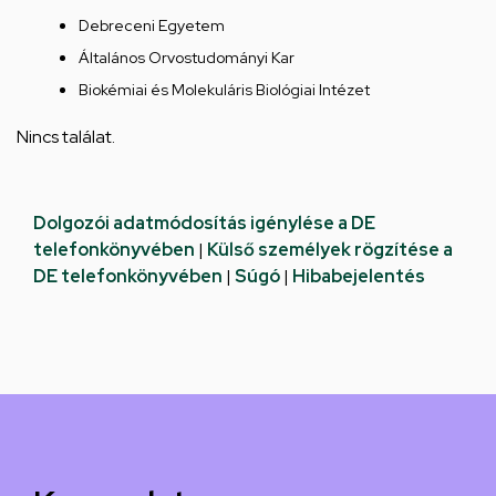
Debreceni Egyetem
Általános Orvostudományi Kar
Biokémiai és Molekuláris Biológiai Intézet
Nincs találat.
Dolgozói adatmódosítás igénylése a DE
telefonkönyvében
|
Külső személyek rögzítése a
DE telefonkönyvében
|
Súgó
|
Hibabejelentés