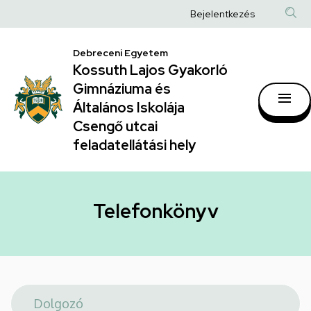
Telefonkönyv
Ugrás
Anonim
Bejelentkezés
a
|
Felhasználói
tartalomra
Kossuth
Debreceni Egyetem
fiók
Kossuth Lajos Gyakorló
Lajos
menüje
Gimnáziuma és
Gyakorló
Általános Iskolája
Gimnáziuma
Csengő utcai
feladatellátási hely
és
Általános
Iskolája
Telefonkönyv
Csengő
utcai
feladatellátási
hely