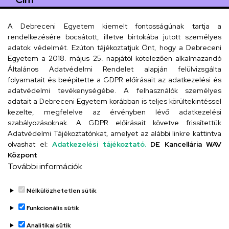
4029 Debrecen, Csengő utca 4.
A Debreceni Egyetem kiemelt fontosságúnak tartja a
rendelkezésére bocsátott, illetve birtokába jutott személyes
adatok védelmét. Ezúton tájékoztatjuk Önt, hogy a Debreceni
Egyetem a 2018. május 25. napjától kötelezően alkalmazandó
Szervezeti telefonkönyv
Általános Adatvédelmi Rendelet alapján felülvizsgálta
folyamatait és beépítette a GDPR előírásait az adatkezelési és
adatvédelmi tevékenységébe. A felhasználók személyes
adatait a Debreceni Egyetem korábban is teljes körültekintéssel
UD telefonkönyv
kezelte, megfelelve az érvényben lévő adatkezelési
szabályozásoknak. A GDPR előírásait követve frissítettük
Adatvédelmi Tájékoztatónkat, amelyet az alábbi linkre kattintva
olvashat el:
Adatkezelési tájékoztató.
DE Kancellária WAV
Titkárság
Központ
További információk
Nélkülözhetetlen sütik
Funkcionális sütik
Analitikai sütik