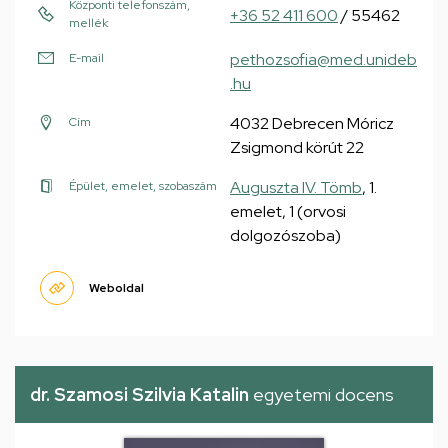
Központi telefonszám,
+36 52 411 600
/ 55462
mellék
pethozsofia@med.unideb
E-mail
.hu
4032 Debrecen Móricz
Cím
Zsigmond körút 22
Auguszta IV. Tömb
, 1.
Épület, emelet, szobaszám
emelet, 1 (orvosi
dolgozószoba)
Weboldal
dr. Szamosi Szilvia Katalin
egyetemi docens