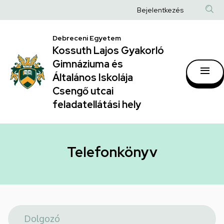
Telefonkönyv
Ugrás
Anonim
Bejelentkezés
a
|
Felhasználói
tartalomra
Kossuth
Debreceni Egyetem
fiók
Kossuth Lajos Gyakorló
Lajos
menüje
Gimnáziuma és
Gyakorló
Általános Iskolája
Gimnáziuma
Csengő utcai
feladatellátási hely
és
Általános
Iskolája
Telefonkönyv
Csengő
utcai
feladatellátási
hely