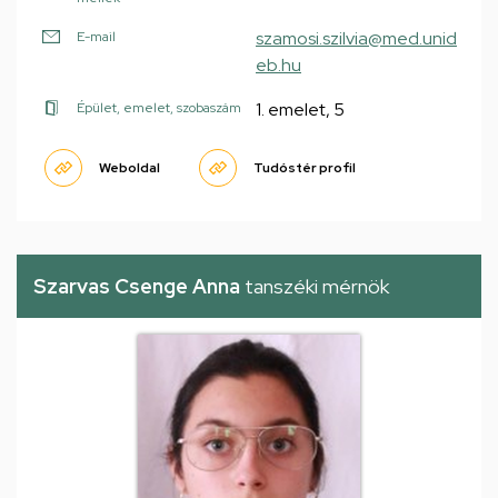
szamosi.szilvia@med.unid
E-mail
eb.hu
1. emelet, 5
Épület, emelet, szobaszám
Weboldal
Tudóstér profil
Szarvas Csenge Anna
tanszéki mérnök