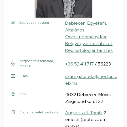
Debreceni Egyetem,
Szervezeti egység
Általános
Orvostudományi Kar,
Belgyógyászati Intézet,
Reumatológiai Tanszék
Központi telefonszám,
+36 52 411 717
/ 56223
mellék
szucs.gabriella@med.unid
E-mail
eb.hu
4032 Debrecen Móricz
Cím
Zsigmond körút 22
Auguszta III. Tömb
, 2.
Épület, emelet, szobaszám
emelet (professzori
szoba)