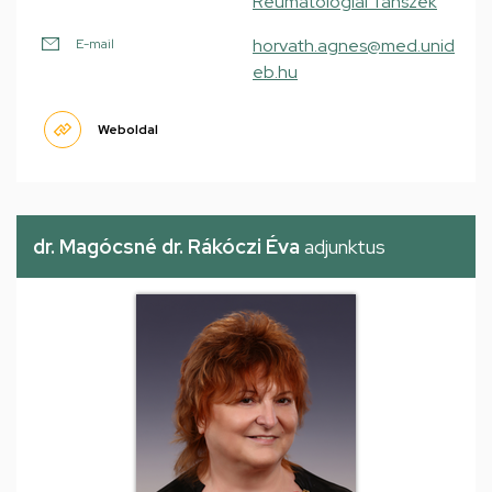
Reumatológiai Tanszék
horvath.agnes@med.unid
E-mail
eb.hu
Weboldal
dr. Magócsné dr. Rákóczi Éva
adjunktus