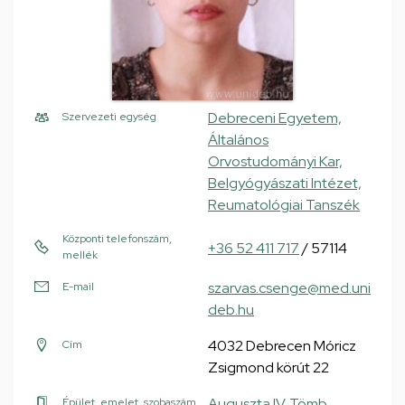
Debreceni Egyetem,
Szervezeti egység
Általános
Orvostudományi Kar,
Belgyógyászati Intézet,
Reumatológiai Tanszék
Központi telefonszám,
+36 52 411 717
/ 57114
mellék
szarvas.csenge@med.uni
E-mail
deb.hu
4032 Debrecen Móricz
Cím
Zsigmond körút 22
Auguszta IV. Tömb
,
Épület, emelet, szobaszám