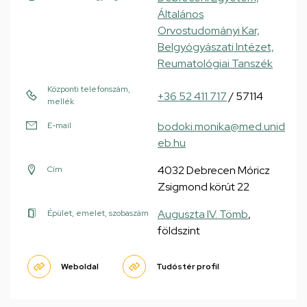
Általános
Orvostudományi Kar,
Belgyógyászati Intézet,
Reumatológiai Tanszék
Központi telefonszám,
+36 52 411 717
/ 57114
mellék
bodoki.monika@med.unid
E-mail
eb.hu
4032 Debrecen Móricz
Cím
Zsigmond körút 22
Auguszta IV. Tömb
,
Épület, emelet, szobaszám
földszint
Weboldal
Tudóstér profil