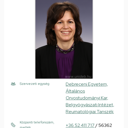
Debreceni Egyetem,
Szervezeti egység
Általános
Orvostudományi Kar,
Belgyógyászati Intézet,
Reumatológiai Tanszék
Központi telefonszám,
+36 52 411 717
/ 56362
mellék