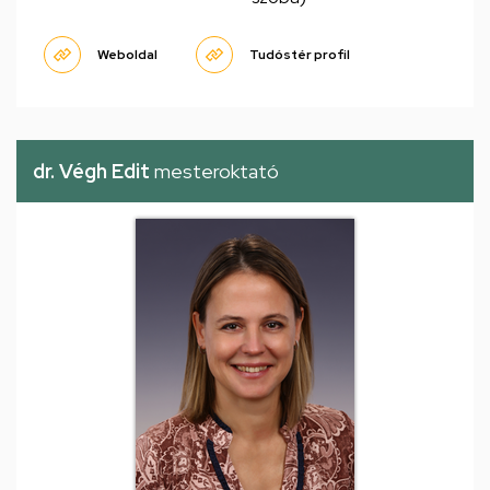
Weboldal
Tudóstér profil
dr. Végh Edit
mesteroktató