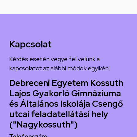
Kapcsolat
Kérdés esetén vegye fel velünk a
kapcsolatot az alábbi módok egyikén!
Debreceni Egyetem Kossuth
Lajos Gyakorló Gimnáziuma
és Általános Iskolája Csengő
utcai feladatellátási hely
("Nagykossuth")
Telefonszám