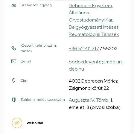
Debreceni Egyetem,
Szervezeti egység
Általános
Orvostudományi Kar,
Belgyógyászati Intézet,
Reumatológiai Tanszék
Központi telefonszám,
+36 52 411 717
/ 55202
mellék
bodoki.levente@med.uni
E-mail
deb.hu
4032 Debrecen Móricz
Cím
Zsigmond körút 22
Auguszta IV. Tömb
, 1.
Épület, emelet, szobaszám
emelet, 3 (orvosi szoba)
Weboldal