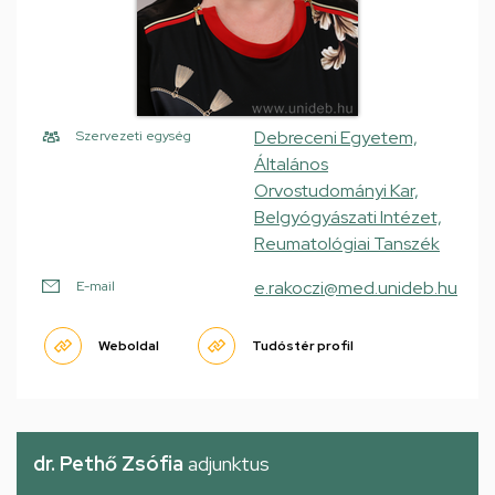
Debreceni Egyetem,
Szervezeti egység
Általános
Orvostudományi Kar,
Belgyógyászati Intézet,
Reumatológiai Tanszék
e.rakoczi@med.unideb.hu
E-mail
Weboldal
Tudóstér profil
dr. Pethő Zsófia
adjunktus