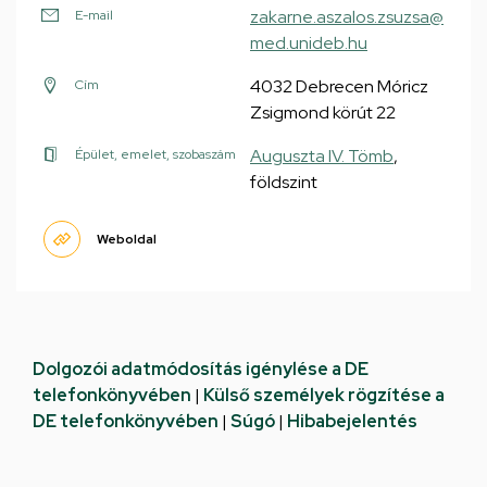
zakarne.aszalos.zsuzsa@
E-mail
med.unideb.hu
4032 Debrecen Móricz
Cím
Zsigmond körút 22
Auguszta IV. Tömb
,
Épület, emelet, szobaszám
földszint
Weboldal
Dolgozói adatmódosítás igénylése a DE
telefonkönyvében
|
Külső személyek rögzítése a
DE telefonkönyvében
|
Súgó
|
Hibabejelentés