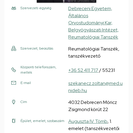
Debreceni Egyetem,
Szervezeti egység
Általános
Orvostudományi Kar,
Belgyógyászati Intézet,
Reumatológiai Tanszék
Reumatológiai Tanszék,
Szervezet, beosztás
tanszékvezető
Központi telefonszám,
+36 52 411 717
/ 55231
mellék
szekanecz.zoltan@med.u
E-mail
nideb.hu
4032 Debrecen Móricz
Cím
Zsigmond körút 22
Auguszta IV. Tömb
, 1.
Épület, emelet, szobaszám
emelet (tanszékvezetői