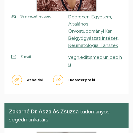
Debreceni Egyetem,
Szervezeti egység
Általános
Orvostudományi Kar,
Belgyógyászati Intézet,
Reumatológiai Tanszék
vegh.edit@med.unideb.h
E-mail
u
Weboldal
Tudóstér profil
Zakarné Dr. Aszalós Zsuzsa
tudományos
segédmunkatárs