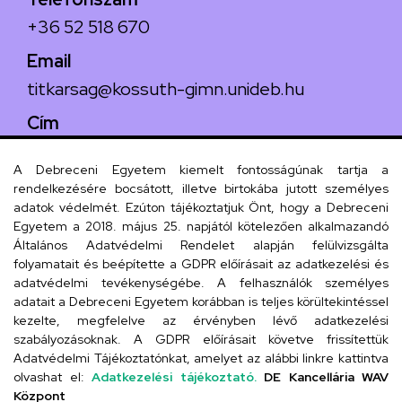
+36 52 518 670
Email
titkarsag@kossuth-gimn.unideb.hu
Cím
4029 Debrecen, Csengő utca 4.
A Debreceni Egyetem kiemelt fontosságúnak tartja a
rendelkezésére bocsátott, illetve birtokába jutott személyes
adatok védelmét. Ezúton tájékoztatjuk Önt, hogy a Debreceni
Egyetem a 2018. május 25. napjától kötelezően alkalmazandó
Szervezeti telefonkönyv
Általános Adatvédelmi Rendelet alapján felülvizsgálta
folyamatait és beépítette a GDPR előírásait az adatkezelési és
adatvédelmi tevékenységébe. A felhasználók személyes
adatait a Debreceni Egyetem korábban is teljes körültekintéssel
UD telefonkönyv
kezelte, megfelelve az érvényben lévő adatkezelési
szabályozásoknak. A GDPR előírásait követve frissítettük
Adatvédelmi Tájékoztatónkat, amelyet az alábbi linkre kattintva
olvashat el:
Adatkezelési tájékoztató.
DE Kancellária WAV
Titkárság
Központ