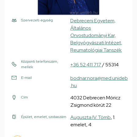
Debreceni Egyetem,
Szervezeti egység
Általános
Orvostudományi Kar,
Belgyógyászati Intézet,
Reumatológiai Tanszék
Központi telefonszám,
+36 52 411 717
/ 55314
mellék
bodnar.nora@med.unideb
E-mail
.hu
4032 Debrecen Móricz
Cím
Zsigmond körút 22
Auguszta IV. Tömb
, 1.
Épület, emelet, szobaszám
emelet, 4