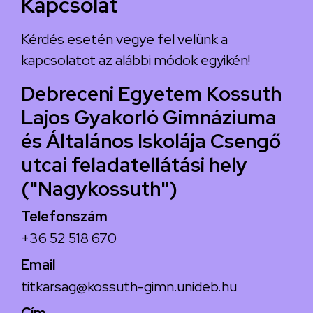
Kapcsolat
Kérdés esetén vegye fel velünk a
kapcsolatot az alábbi módok egyikén!
Debreceni Egyetem Kossuth
Lajos Gyakorló Gimnáziuma
és Általános Iskolája Csengő
utcai feladatellátási hely
("Nagykossuth")
Telefonszám
+36 52 518 670
Email
titkarsag@kossuth-gimn.unideb.hu