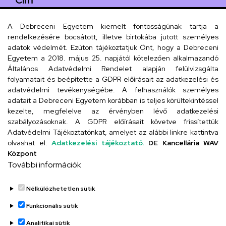
Cím
4029 Debrecen, Csengő utca 4.
A Debreceni Egyetem kiemelt fontosságúnak tartja a
rendelkezésére bocsátott, illetve birtokába jutott személyes
adatok védelmét. Ezúton tájékoztatjuk Önt, hogy a Debreceni
Egyetem a 2018. május 25. napjától kötelezően alkalmazandó
Szervezeti telefonkönyv
Általános Adatvédelmi Rendelet alapján felülvizsgálta
folyamatait és beépítette a GDPR előírásait az adatkezelési és
adatvédelmi tevékenységébe. A felhasználók személyes
adatait a Debreceni Egyetem korábban is teljes körültekintéssel
UD telefonkönyv
kezelte, megfelelve az érvényben lévő adatkezelési
szabályozásoknak. A GDPR előírásait követve frissítettük
Adatvédelmi Tájékoztatónkat, amelyet az alábbi linkre kattintva
olvashat el:
Adatkezelési tájékoztató.
DE Kancellária WAV
Titkárság
Központ
További információk
Nélkülözhetetlen sütik
Funkcionális sütik
Analitikai sütik