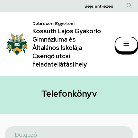
Telefonkönyv
Ugrás
Anonim
Bejelentkezés
a
|
Felhasználói
tartalomra
Kossuth
Debreceni Egyetem
fiók
Kossuth Lajos Gyakorló
Lajos
menüje
Gimnáziuma és
Gyakorló
Általános Iskolája
Gimnáziuma
Csengő utcai
feladatellátási hely
és
Általános
Iskolája
Telefonkönyv
Csengő
utcai
feladatellátási
hely