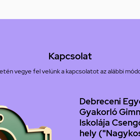
Kapcsolat
etén vegye fel velünk a kapcsolatot az alábbi módo
Debreceni Egy
Gyakorló Gimn
Iskolája Csengő
hely ("Nagyko