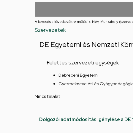
utcai
feladatellátási
A keresés a következőkre működik: Név, Munkahely (szervez
hely
Szervezetek
DE Egyetemi és Nemzeti Köny
Felettes szervezeti egységek
Debreceni Egyetem
Gyermeknevelési és Gyógypedagógiai
Nincs találat.
Dolgozói adatmódosítás igénylése a DE