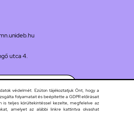
mn.unideb.hu
gő utca 4.
 telefonkönyv
adatok védelmét. Ezúton tájékoztatjuk Önt, hogy a
sgálta folyamatait és beépítette a GDPR előírásait
s teljes körültekintéssel kezelte, megfelelve az
efonkönyv
at, amelyet az alábbi linkre kattintva olvashat