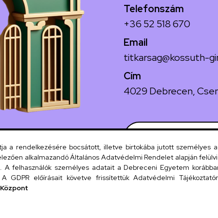
Telefonszám
+36 52 518 670
Email
titkarsag@kossuth-gi
Cím
4029 Debrecen, Csen
Szervezeti
 a rendelkezésére bocsátott, illetve birtokába jutott személyes 
lezően alkalmazandó Általános Adatvédelmi Rendelet alapján felülviz
A felhasználók személyes adatait a Debreceni Egyetem korábban i
UD tel
A GDPR előírásait követve frissítettük Adatvédelmi Tájékoztatónk
 Központ