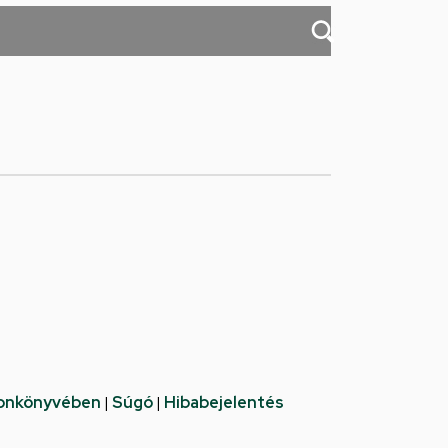
fonkönyvében
|
Súgó
|
Hibabejelentés