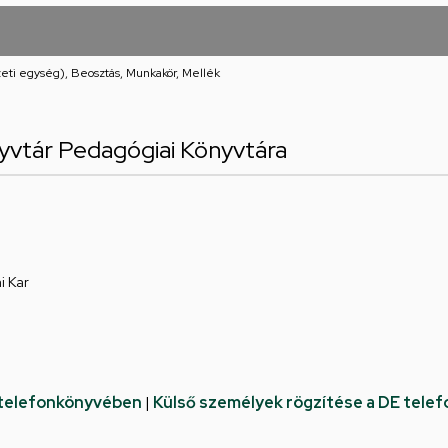
eti egység), Beosztás, Munkakör, Mellék
vtár Pedagógiai Könyvtára
 Kar
 telefonkönyvében
|
Külső személyek rögzítése a DE tele