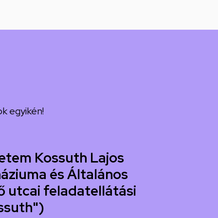
k egyikén!
etem Kossuth Lajos
áziuma és Általános
 utcai feladatellátási
ssuth")