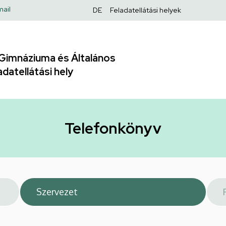
Felső
ail
DE
Feladatellátási helyek
navigáció
Gimnáziuma és Általános
adatellátási hely
Telefonkönyv