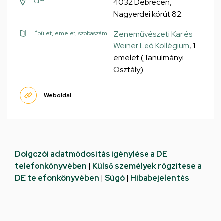
4032 Debrecen,
Cím
Nagyerdei körút 82.
Zeneművészeti Kar és
Épület, emelet, szobaszám
Weiner Leó Kollégium
, 1.
emelet (Tanulmányi
Osztály)
Weboldal
Dolgozói adatmódosítás igénylése a DE
telefonkönyvében
|
Külső személyek rögzítése a
DE telefonkönyvében
|
Súgó
|
Hibabejelentés