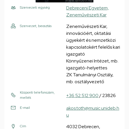
Debreceni Egyetem,
Szervezeti egység
Zeneművészeti Kar
Zeneművészeti Kar,
Szervezet, beosztás
innovációért, oktatási
ügyekért és nemzetközi
kapcsolatokért felelős kari
igazgató
Könnyűzenei Intézet, mb.
igazgató-helyettes
ZK Tanulmányi Osztály,
mb. osztályvezető
Központi telefonszám,
+36 52 512 900
/ 23826
mellék
akos.toth@music.unideb.h
E-mail
u
4032 Debrecen,
Cím