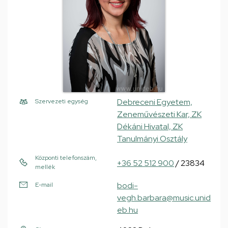
Debreceni Egyetem,
Szervezeti egység
Zeneművészeti Kar, ZK
Dékáni Hivatal, ZK
Tanulmányi Osztály
Központi telefonszám,
+36 52 512 900
/ 23834
mellék
bodi-
E-mail
vegh.barbara@music.unid
eb.hu