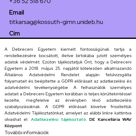
+36 52 518 670
Email
titkarsag@kossuth-gimn.unideb.hu
Cím
4029 Debrecen, Csengő utca 4.
A Debreceni Egyetem kiemelt fontosságúnak tartja a
rendelkezésére bocsátott, illetve birtokába jutott személyes
adatok védelmét. Ezúton tájékoztatjuk Önt, hogy a Debreceni
Egyetem a 2018. május 25. napjától kötelezően alkalmazandó
Szervezeti telefonkönyv
Általános Adatvédelmi Rendelet alapján felülvizsgálta
folyamatait és beépítette a GDPR előírásait az adatkezelési és
adatvédelmi tevékenységébe. A felhasználók személyes
adatait a Debreceni Egyetem korábban is teljes körültekintéssel
UD telefonkönyv
kezelte, megfelelve az érvényben lévő adatkezelési
szabályozásoknak. A GDPR előírásait követve frissítettük
Adatvédelmi Tájékoztatónkat, amelyet az alábbi linkre kattintva
olvashat el:
Adatkezelési tájékoztató.
DE Kancellária WAV
Titkárság
Központ
További információk