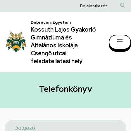
Telefonkönyv
Ugrás
Anonim
Bejelentkezés
a
|
Felhasználói
tartalomra
Kossuth
Debreceni Egyetem
fiók
Kossuth Lajos Gyakorló
Lajos
menüje
Gimnáziuma és
Gyakorló
Általános Iskolája
Gimnáziuma
Csengő utcai
feladatellátási hely
és
Általános
Iskolája
Telefonkönyv
Csengő
utcai
feladatellátási
hely