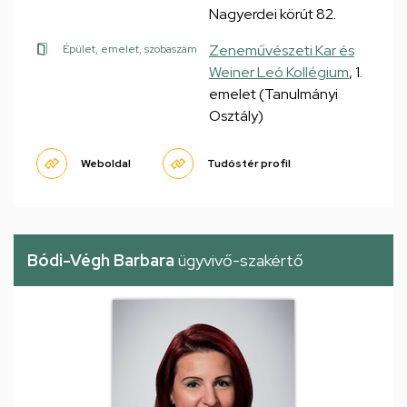
Nagyerdei körút 82.
Zeneművészeti Kar és
Épület, emelet, szobaszám
Weiner Leó Kollégium
, 1.
emelet (Tanulmányi
Osztály)
Weboldal
Tudóstér profil
Bódi-Végh Barbara
ügyvivő-szakértő