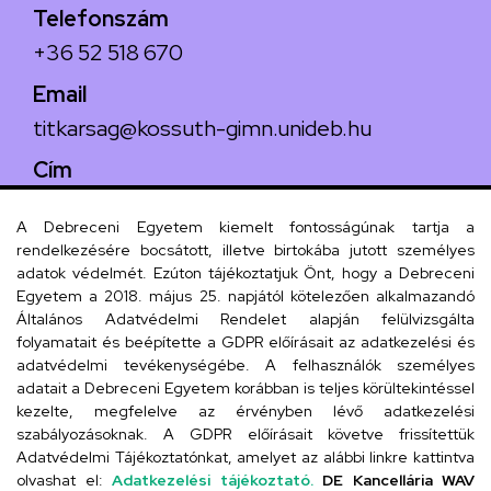
Telefonszám
+36 52 518 670
Email
titkarsag@kossuth-gimn.unideb.hu
Cím
4029 Debrecen, Csengő utca 4.
A Debreceni Egyetem kiemelt fontosságúnak tartja a
rendelkezésére bocsátott, illetve birtokába jutott személyes
adatok védelmét. Ezúton tájékoztatjuk Önt, hogy a Debreceni
Egyetem a 2018. május 25. napjától kötelezően alkalmazandó
Szervezeti telefonkönyv
Általános Adatvédelmi Rendelet alapján felülvizsgálta
folyamatait és beépítette a GDPR előírásait az adatkezelési és
adatvédelmi tevékenységébe. A felhasználók személyes
adatait a Debreceni Egyetem korábban is teljes körültekintéssel
UD telefonkönyv
kezelte, megfelelve az érvényben lévő adatkezelési
szabályozásoknak. A GDPR előírásait követve frissítettük
Adatvédelmi Tájékoztatónkat, amelyet az alábbi linkre kattintva
olvashat el:
Adatkezelési tájékoztató.
DE Kancellária WAV