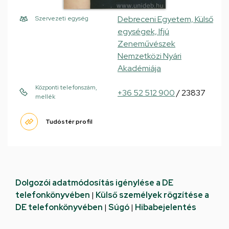
Debreceni Egyetem, Külső
Szervezeti egység
egységek, Ifjú
Zeneművészek
Nemzetközi Nyári
Akadémiája
Központi telefonszám,
+36 52 512 900
/ 23837
mellék
Tudóstér profil
Dolgozói adatmódosítás igénylése a DE
telefonkönyvében
|
Külső személyek rögzítése a
DE telefonkönyvében
|
Súgó
|
Hibabejelentés