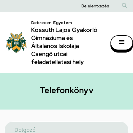
Telefonkönyv
Ugrás
Anonim
Bejelentkezés
a
|
Felhasználói
tartalomra
Kossuth
Debreceni Egyetem
fiók
Kossuth Lajos Gyakorló
Lajos
menüje
Gimnáziuma és
Gyakorló
Általános Iskolája
Gimnáziuma
Csengő utcai
feladatellátási hely
és
Általános
Iskolája
Telefonkönyv
Csengő
utcai
feladatellátási
hely