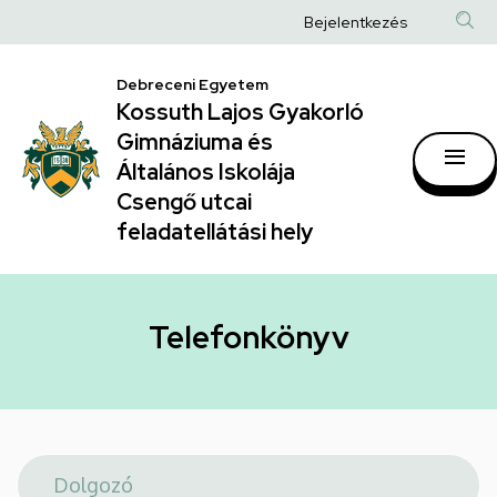
Telefonkönyv
Ugrás
Anonim
Bejelentkezés
a
|
Felhasználói
tartalomra
Kossuth
Debreceni Egyetem
fiók
Kossuth Lajos Gyakorló
Lajos
menüje
Gimnáziuma és
Gyakorló
Általános Iskolája
Gimnáziuma
Csengő utcai
feladatellátási hely
és
Általános
Iskolája
Telefonkönyv
Csengő
utcai
feladatellátási
hely