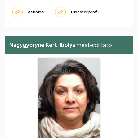
Weboldal
Tudóstér profil
Nagygyőryné Kerti Ibolya
mesteroktató