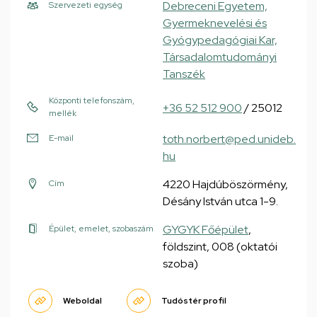
Debreceni Egyetem,
Szervezeti egység
Gyermeknevelési és
Gyógypedagógiai Kar,
Társadalomtudományi
Tanszék
Központi telefonszám,
+36 52 512 900
/ 25012
mellék
toth.norbert@ped.unideb.
E-mail
hu
4220 Hajdúböszörmény,
Cím
Désány István utca 1-9.
GYGYK Főépület
,
Épület, emelet, szobaszám
földszint, 008 (oktatói
szoba)
Weboldal
Tudóstér profil