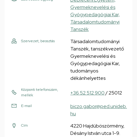
Gyermeknevelési és
Gyógypedagógiai Kar,
Társadalomtudományi
Tanszék
Társadalomtudományi
Szervezet, beosztás
Tanszék, tanszékvezető
Gyermeknevelési és
Gyógypedagógiai Kar,
tudományos
dékánhelyettes
Központi telefonszám,
+36 52 512 900
/ 25012
mellék
biczo.gabor@ped.unideb.
E-mail
hu
4220 Hajdúböszörmény,
Cím
Désány István utca 1-9.