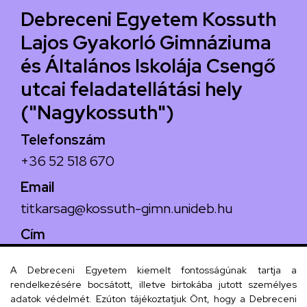
Debreceni Egyetem Kossuth
Lajos Gyakorló Gimnáziuma
és Általános Iskolája Csengő
utcai feladatellátási hely
("Nagykossuth")
Telefonszám
+36 52 518 670
Email
titkarsag@kossuth-gimn.unideb.hu
Cím
4029 Debrecen, Csengő utca 4.
A Debreceni Egyetem kiemelt fontosságúnak tartja a
rendelkezésére bocsátott, illetve birtokába jutott személyes
adatok védelmét. Ezúton tájékoztatjuk Önt, hogy a Debreceni