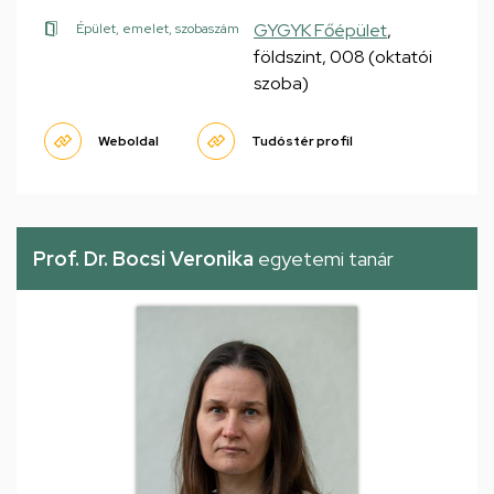
GYGYK Főépület
,
Épület, emelet, szobaszám
földszint, 008 (oktatói
szoba)
Weboldal
Tudóstér profil
Prof. Dr. Bocsi Veronika
egyetemi tanár