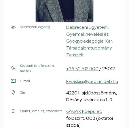
Debreceni Egyetem,
Szervezeti egység
Gyermeknevelési és
Gyógypedagógiai Kar,
Társadalomtudományi
Tanszék
Központi telefonszám,
+36 52 512 900
/ 25012
mellék
lovaskiss@ped.unideb.hu
E-mail
4220 Hajdúböszörmény,
Cím
Désány István utca 1-9.
GYGYK Főépület
,
Épület, emelet, szobaszám
földszint, 008 (oktatói
szoba)