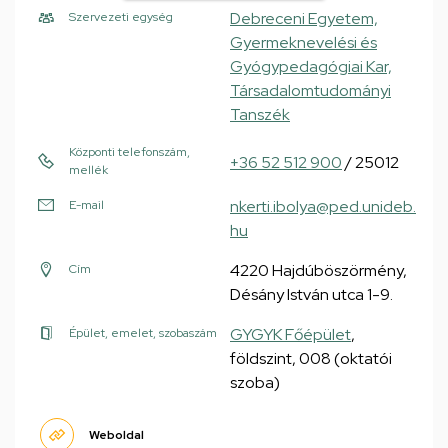
Debreceni Egyetem,
Szervezeti egység
Gyermeknevelési és
Gyógypedagógiai Kar,
Társadalomtudományi
Tanszék
Központi telefonszám,
+36 52 512 900
/ 25012
mellék
nkerti.ibolya@ped.unideb.
E-mail
hu
4220 Hajdúböszörmény,
Cím
Désány István utca 1-9.
GYGYK Főépület
,
Épület, emelet, szobaszám
földszint, 008 (oktatói
szoba)
Weboldal