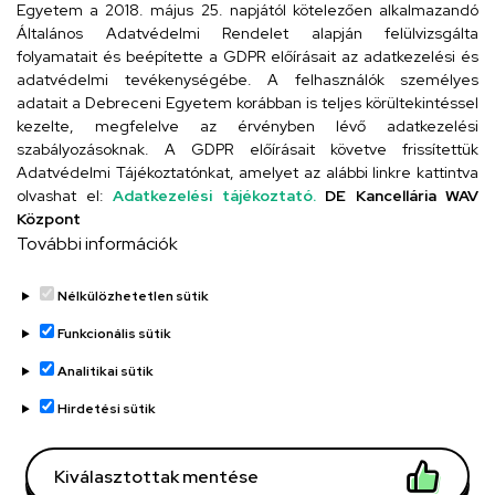
Egyetem a 2018. május 25. napjától kötelezően alkalmazandó
Szervezeti telefonkönyv
Általános Adatvédelmi Rendelet alapján felülvizsgálta
folyamatait és beépítette a GDPR előírásait az adatkezelési és
adatvédelmi tevékenységébe. A felhasználók személyes
adatait a Debreceni Egyetem korábban is teljes körültekintéssel
UD telefonkönyv
kezelte, megfelelve az érvényben lévő adatkezelési
szabályozásoknak. A GDPR előírásait követve frissítettük
Adatvédelmi Tájékoztatónkat, amelyet az alábbi linkre kattintva
olvashat el:
Adatkezelési tájékoztató.
DE Kancellária WAV
Titkárság
Központ
További információk
Nélkülözhetetlen sütik
Funkcionális sütik
Analitikai sütik
Adatvédelem
Adatvédelem
Hirdetési sütik
Régi oldal
Kiválasztottak mentése