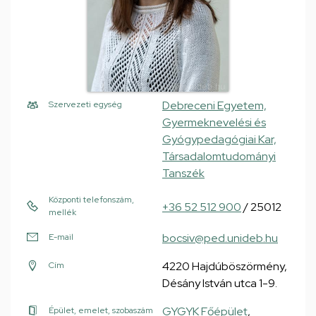
Debreceni Egyetem,
Szervezeti egység
Gyermeknevelési és
Gyógypedagógiai Kar,
Társadalomtudományi
Tanszék
Központi telefonszám,
+36 52 512 900
/ 25012
mellék
bocsiv@ped.unideb.hu
E-mail
4220 Hajdúböszörmény,
Cím
Désány István utca 1-9.
GYGYK Főépület
,
Épület, emelet, szobaszám