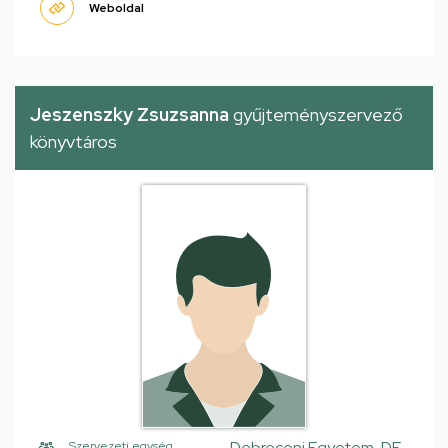
Weboldal
Jeszenszky Zsuzsanna
gyűjteményszervező
könyvtáros
Debreceni Egyetem, DE
Szervezeti egység