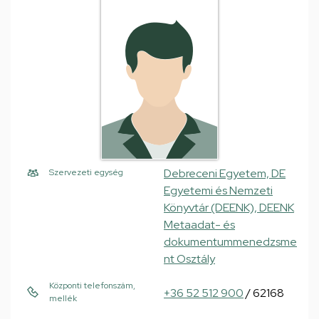
Debreceni Egyetem, DE
Szervezeti egység
Egyetemi és Nemzeti
Könyvtár (DEENK), DEENK
Metaadat- és
dokumentummenedzsme
nt Osztály
Központi telefonszám,
+36 52 512 900
/ 62168
mellék