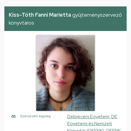
Kiss-Tóth Fanni Marietta
gyűjteményszervező
könyvtáros
Debreceni Egyetem, DE
Szervezeti egység
Egyetemi és Nemzeti
Könyvtár (DEENK), DEENK