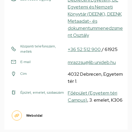
Egyetemi és Nemzeti
Könyvtár (DEENK), DEENK
Metaadat- és
dokumentummenedzsme
nt Osztály
Központi telefonszám,
+36 52 512 900
/ 61925
mellék
mrazzsu@lib.unideb.hu
E-mail
4032 Debrecen, Egyetem
Cím
tér 1.
Főépület (Egyetem téri
Épület, emelet, szobaszám
Campus)
, 3. emelet, K306
Weboldal