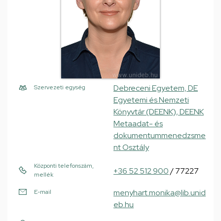
Debreceni Egyetem, DE
Szervezeti egység
Egyetemi és Nemzeti
Könyvtár (DEENK), DEENK
Metaadat- és
dokumentummenedzsme
nt Osztály
Központi telefonszám,
+36 52 512 900
/ 77227
mellék
menyhart.monika@lib.unid
E-mail
eb.hu