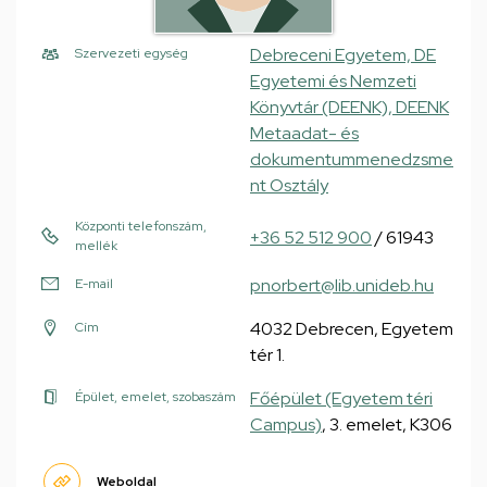
Debreceni Egyetem, DE
Szervezeti egység
Egyetemi és Nemzeti
Könyvtár (DEENK), DEENK
Metaadat- és
dokumentummenedzsme
nt Osztály
Központi telefonszám,
+36 52 512 900
/ 61943
mellék
pnorbert@lib.unideb.hu
E-mail
4032 Debrecen, Egyetem
Cím
tér 1.
Főépület (Egyetem téri
Épület, emelet, szobaszám
Campus)
, 3. emelet, K306
Weboldal