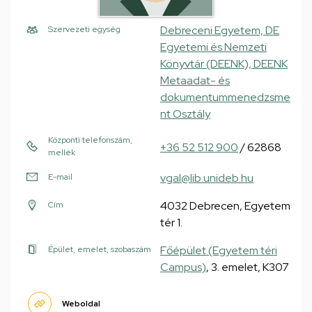
Debreceni Egyetem, DE
Szervezeti egység
Egyetemi és Nemzeti
Könyvtár (DEENK), DEENK
Metaadat- és
dokumentummenedzsme
nt Osztály
Központi telefonszám,
+36 52 512 900
/ 62868
mellék
vgal@lib.unideb.hu
E-mail
4032 Debrecen, Egyetem
Cím
tér 1.
Főépület (Egyetem téri
Épület, emelet, szobaszám
Campus)
, 3. emelet, K307
Weboldal