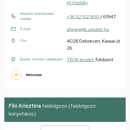
nt Osztály
Központi telefonszám,
+36 52 512 900
/ 61947
mellék
afejer@lib.unideb.hu
E-mail
4028 Debrecen, Kassai út
Cím
26.
TEOK épület
, földszint
Épület, emelet, szobaszám
Weboldal
Filó Krisztina
feldolgozó (feldolgozó
könyvtáros)