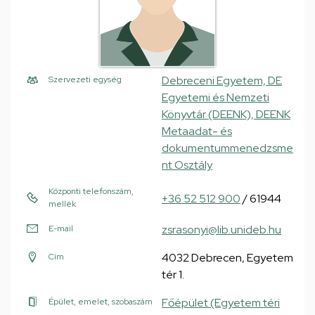
Debreceni Egyetem, DE
Szervezeti egység
Egyetemi és Nemzeti
Könyvtár (DEENK), DEENK
Metaadat- és
dokumentummenedzsme
nt Osztály
Központi telefonszám,
+36 52 512 900
/ 61944
mellék
zsrasonyi@lib.unideb.hu
E-mail
4032 Debrecen, Egyetem
Cím
tér 1.
Főépület (Egyetem téri
Épület, emelet, szobaszám