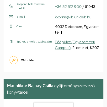
Központi telefonszám,
+36 52 512 900
/ 61943
mellék
kkornis@lib.unideb.hu
E-mail
4032 Debrecen, Egyetem
Cím
tér 1.
Főépület (Egyetem téri
Épület, emelet, szobaszám
Campus)
, 2. emelet, K207
Weboldal
Machlikné Bajnay Csilla
gyűjteményszervező
könyvtáros