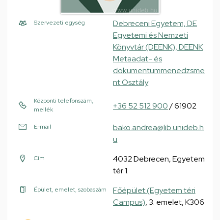
Debreceni Egyetem, DE
Szervezeti egység
Egyetemi és Nemzeti
Könyvtár (DEENK), DEENK
Metaadat- és
dokumentummenedzsme
nt Osztály
Központi telefonszám,
+36 52 512 900
/ 61902
mellék
bako.andrea@lib.unideb.h
E-mail
u
4032 Debrecen, Egyetem
Cím
tér 1.
Főépület (Egyetem téri
Épület, emelet, szobaszám
Campus)
, 3. emelet, K306