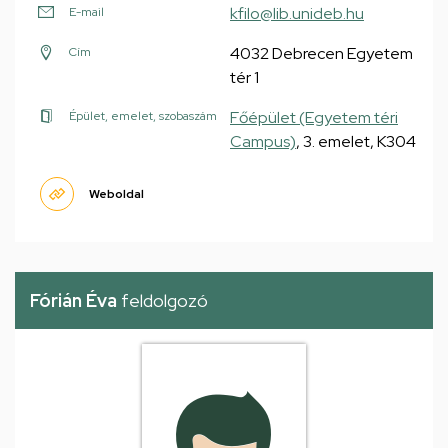
kfilo@lib.unideb.hu
E-mail
4032 Debrecen Egyetem
Cím
tér 1
Főépület (Egyetem téri
Épület, emelet, szobaszám
Campus)
, 3. emelet, K304
Weboldal
Fórián Éva
feldolgozó