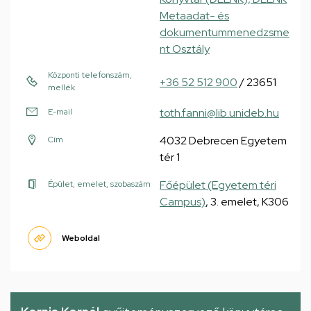
Metaadat- és
dokumentummenedzsme
nt Osztály
Központi telefonszám,
+36 52 512 900
/ 23651
mellék
toth.fanni@lib.unideb.hu
E-mail
4032 Debrecen Egyetem
Cím
tér 1
Főépület (Egyetem téri
Épület, emelet, szobaszám
Campus)
, 3. emelet, K306
Weboldal