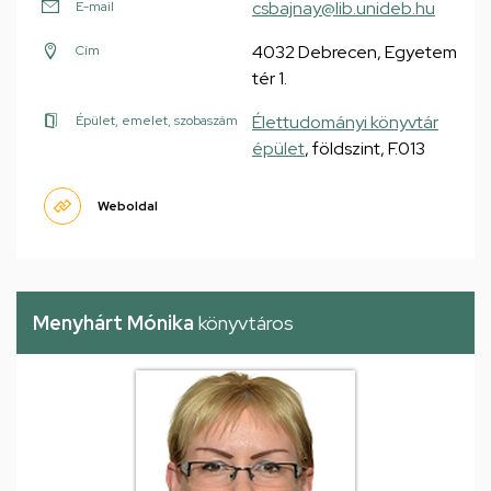
csbajnay@lib.unideb.hu
E-mail
4032 Debrecen, Egyetem
Cím
tér 1.
Élettudományi könyvtár
Épület, emelet, szobaszám
épület
, földszint, F.013
Weboldal
Menyhárt Mónika
könyvtáros