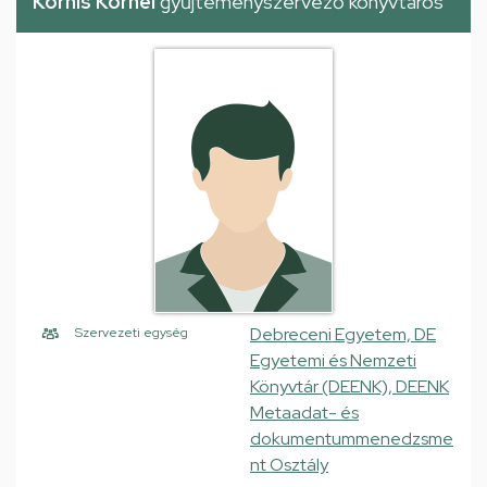
Kornis Kornél
gyűjteményszervező könyvtáros
Debreceni Egyetem, DE
Szervezeti egység
Egyetemi és Nemzeti
Könyvtár (DEENK), DEENK
Metaadat- és
dokumentummenedzsme
nt Osztály