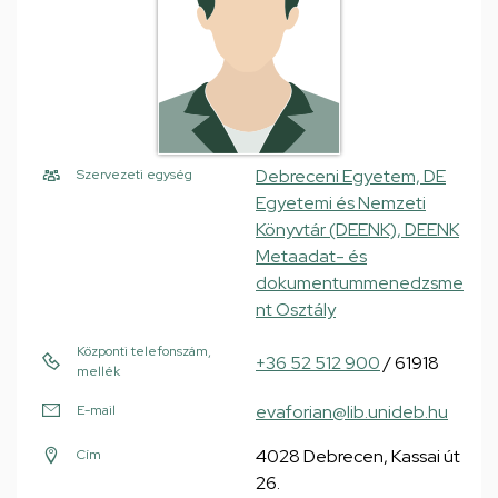
Debreceni Egyetem, DE
Szervezeti egység
Egyetemi és Nemzeti
Könyvtár (DEENK), DEENK
Metaadat- és
dokumentummenedzsme
nt Osztály
Központi telefonszám,
+36 52 512 900
/ 61918
mellék
evaforian@lib.unideb.hu
E-mail
4028 Debrecen, Kassai út
Cím
26.