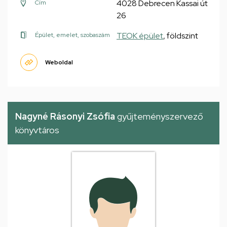
4028 Debrecen Kassai út
Cím
26
TEOK épület
, földszint
Épület, emelet, szobaszám
Weboldal
Nagyné Rásonyi Zsófia
gyűjteményszervező
könyvtáros