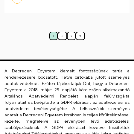
Oldalszámozás
1
2
›
»
Jelenlegi
Oldal
Következő
Utolsó
oldal
oldal
oldal
Dolgozói adatmódosítás igénylése a DE
A Debreceni Egyetem kiemelt fontosságúnak tartja a
telefonkönyvében
|
Külső személyek rögzítése a
rendelkezésére bocsátott, illetve birtokába jutott személyes
adatok védelmét. Ezúton tájékoztatjuk Önt, hogy a Debreceni
DE telefonkönyvében
|
Súgó
|
Hibabejelentés
Egyetem a 2018. május 25. napjától kötelezően alkalmazandó
Általános Adatvédelmi Rendelet alapján felülvizsgálta
folyamatait és beépítette a GDPR előírásait az adatkezelési és
adatvédelmi tevékenységébe. A felhasználók személyes
adatait a Debreceni Egyetem korábban is teljes körültekintéssel
kezelte, megfelelve az érvényben lévő adatkezelési
szabályozásoknak. A GDPR előírásait követve frissítettük
Adatvédelmi Tájékoztatónkat, amelyet az alábbi linkre kattintva