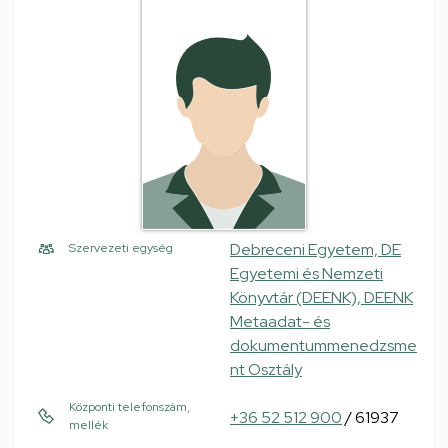
Debreceni Egyetem, DE
Szervezeti egység
Egyetemi és Nemzeti
Könyvtár (DEENK), DEENK
Metaadat- és
dokumentummenedzsme
nt Osztály
Központi telefonszám,
+36 52 512 900
/ 61937
mellék