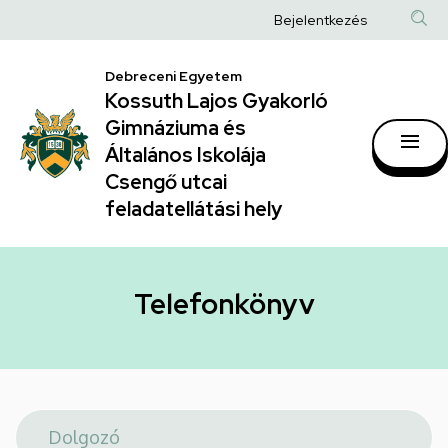
Telefonkönyv
Ugrás
Anonim
Bejelentkezés
a
|
Felhasználói
tartalomra
Kossuth
Debreceni Egyetem
fiók
Kossuth Lajos Gyakorló
Lajos
menüje
Gimnáziuma és
Gyakorló
Általános Iskolája
Gimnáziuma
Csengő utcai
feladatellátási hely
és
Általános
Iskolája
Telefonkönyv
Csengő
utcai
feladatellátási
hely