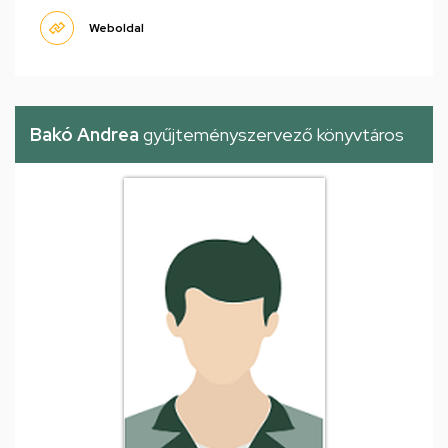
Weboldal
Bakó Andrea
gyűjteményszervező könyvtáros