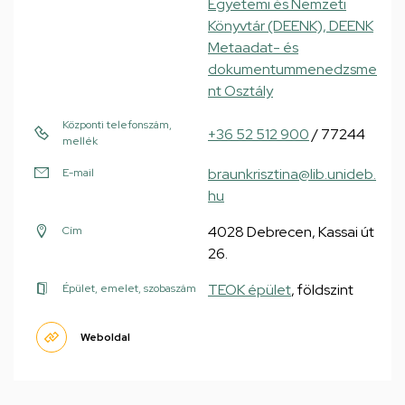
Egyetemi és Nemzeti
Könyvtár (DEENK), DEENK
Metaadat- és
dokumentummenedzsme
nt Osztály
Központi telefonszám,
+36 52 512 900
/ 77244
mellék
braunkrisztina@lib.unideb.
E-mail
hu
4028 Debrecen, Kassai út
Cím
26.
TEOK épület
, földszint
Épület, emelet, szobaszám
Weboldal