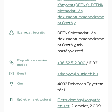
Könyvtár (DEENK), DEENK
Metaadat- és
dokumentummenedzsme
nt Osztály
DEENK Metaadat- és
Szervezet, beosztás
dokumentummenedzsme
nt Osztály, mb.
osztályvezető
Központi telefonszám,
+36 52 512 900
/ 61931
mellék
zskonyv@lib.unideb.hu
E-mail
4032 Debrecen Egyetem
Cím
tér 1
Élettudományi könyvtár
Épület, emelet, szobaszám
épület
, 2. emelet, 2.009