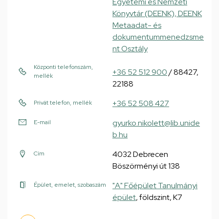
Egyetemi és Nemzeti
Könyvtár (DEENK), DEENK
Metaadat- és
dokumentummenedzsme
nt Osztály
Központi telefonszám,
+36 52 512 900
/ 88427,
mellék
22188
+36 52 508 427
Privát telefon, mellék
gyurko.nikolett@lib.unide
E-mail
b.hu
4032 Debrecen
Cím
Böszörményi út 138
"A" Főépület Tanulmányi
Épület, emelet, szobaszám
épület
, földszint, K7