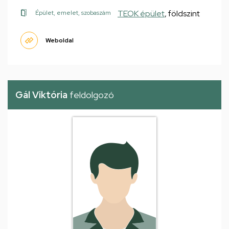
TEOK épület
, földszint
Épület, emelet, szobaszám
Weboldal
Gál Viktória
feldolgozó