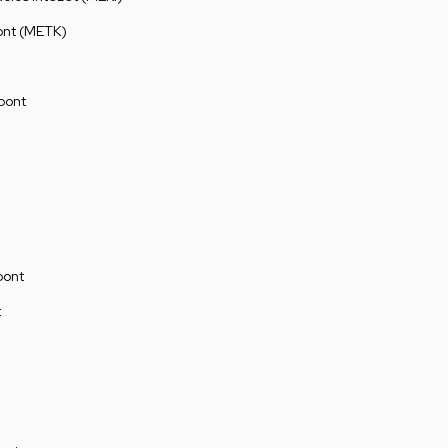
ont (METK)
pont
pont
t