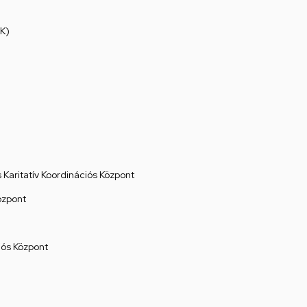
K)
Karitatív Koordinációs Központ
özpont
ós Központ