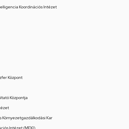
elligencia Koordinációs Intézet
zfer Központ
tató Központja
tézet
 Környezetgazdálkodási Kar
ációs Intézet (MEKI)